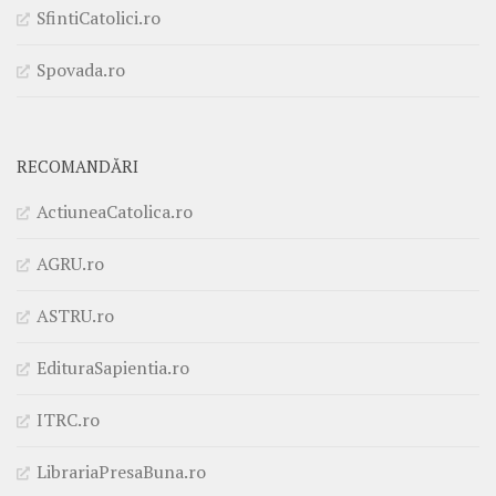
SfintiCatolici.ro
Spovada.ro
RECOMANDĂRI
ActiuneaCatolica.ro
AGRU.ro
ASTRU.ro
EdituraSapientia.ro
ITRC.ro
LibrariaPresaBuna.ro