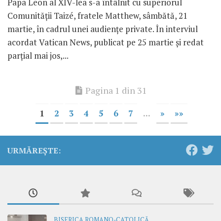
Papa Leon al XIV-lea s-a întâlnit cu superiorul
Comunității Taizé, fratele Matthew, sâmbătă, 21
martie, în cadrul unei audiențe private. În interviul
acordat Vatican News, publicat pe 25 martie și redat
parțial mai jos,...
Pagina 1 din 31
1
2
3
4
5
6
7
...
»
»»
URMĂREȘTE:
BISERICA ROMANO-CATOLICĂ