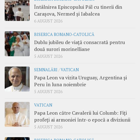
Întâlnirea Episcopului Pál cu tinerii din
Carașova, Nermed și Iabalcea
6 AUGUST 2026
BISERICA ROMANO-CATOLICĂ
Dublu jubileu de viață consacrată pentru
două surori morinelliane
5 AUGUST 2026
SEMNALĂRI
/
VATICAN
Papa Leon va vizita Uruguay, Argentina și
Peru în luna noiembrie
5 AUGUST 2026
VATICAN
Papa Leon către Cavalerii lui Columb: Fiți
profeți ai armoniei într-o epocă a diviziunii
5 AUGUST 2026