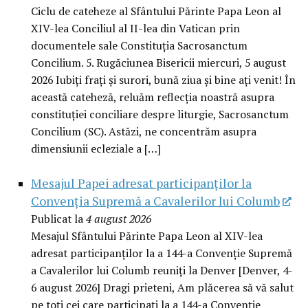
Ciclu de cateheze al Sfântului Părinte Papa Leon al
XIV-lea Conciliul al II-lea din Vatican prin
documentele sale Constituția Sacrosanctum
Concilium. 5. Rugăciunea Bisericii miercuri, 5 august
2026 Iubiți frați și surori, bună ziua și bine ați venit! În
această cateheză, reluăm reflecția noastră asupra
constituției conciliare despre liturgie, Sacrosanctum
Concilium (SC). Astăzi, ne concentrăm asupra
dimensiunii ecleziale a […]
Mesajul Papei adresat participanților la
Convenția Supremă a Cavalerilor lui Columb
Publicat la
4 august 2026
Mesajul Sfântului Părinte Papa Leon al XIV-lea
adresat participanților la a 144-a Convenție Supremă
a Cavalerilor lui Columb reuniți la Denver [Denver, 4-
6 august 2026] Dragi prieteni, Am plăcerea să vă salut
pe toți cei care participați la a 144-a Convenție