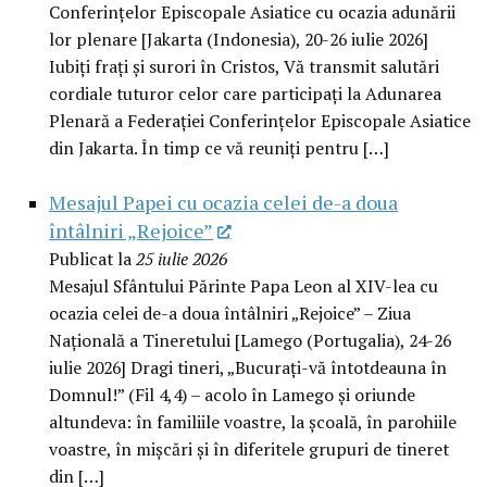
Conferințelor Episcopale Asiatice cu ocazia adunării
lor plenare [Jakarta (Indonesia), 20-26 iulie 2026]
Iubiți frați și surori în Cristos, Vă transmit salutări
cordiale tuturor celor care participați la Adunarea
Plenară a Federației Conferințelor Episcopale Asiatice
din Jakarta. În timp ce vă reuniți pentru […]
Mesajul Papei cu ocazia celei de-a doua
întâlniri „Rejoice”
Publicat la
25 iulie 2026
Mesajul Sfântului Părinte Papa Leon al XIV-lea cu
ocazia celei de-a doua întâlniri „Rejoice” – Ziua
Națională a Tineretului [Lamego (Portugalia), 24-26
iulie 2026] Dragi tineri, „Bucurați-vă întotdeauna în
Domnul!” (Fil 4,4) – acolo în Lamego și oriunde
altundeva: în familiile voastre, la școală, în parohiile
voastre, în mișcări și în diferitele grupuri de tineret
din […]