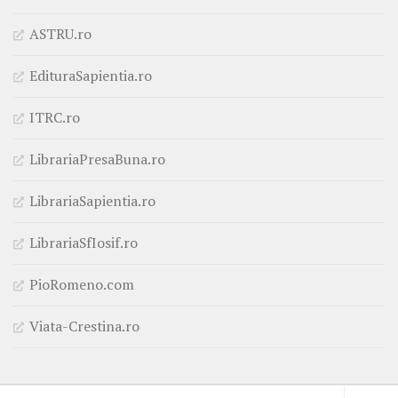
ASTRU.ro
EdituraSapientia.ro
ITRC.ro
LibrariaPresaBuna.ro
LibrariaSapientia.ro
LibrariaSfIosif.ro
PioRomeno.com
Viata-Crestina.ro