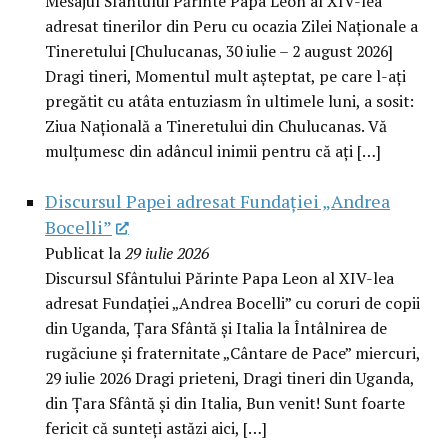
Mesajul Sfântului Părinte Papa Leon al XIV-lea
adresat tinerilor din Peru cu ocazia Zilei Naționale a
Tineretului [Chulucanas, 30 iulie – 2 august 2026]
Dragi tineri, Momentul mult așteptat, pe care l-ați
pregătit cu atâta entuziasm în ultimele luni, a sosit:
Ziua Națională a Tineretului din Chulucanas. Vă
mulțumesc din adâncul inimii pentru că ați […]
Discursul Papei adresat Fundației „Andrea
Bocelli”
Publicat la
29 iulie 2026
Discursul Sfântului Părinte Papa Leon al XIV-lea
adresat Fundației „Andrea Bocelli” cu coruri de copii
din Uganda, Țara Sfântă și Italia la Întâlnirea de
rugăciune și fraternitate „Cântare de Pace” miercuri,
29 iulie 2026 Dragi prieteni, Dragi tineri din Uganda,
din Țara Sfântă și din Italia, Bun venit! Sunt foarte
fericit că sunteți astăzi aici, […]