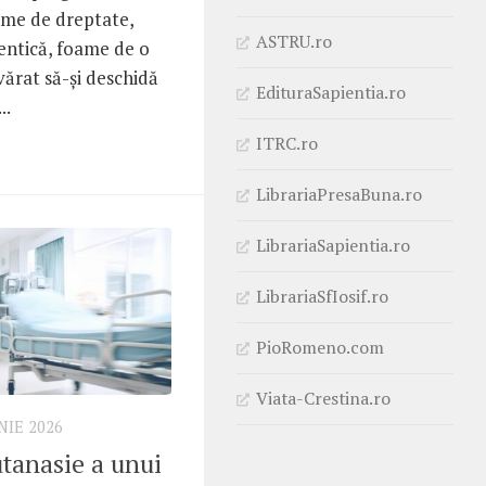
ame de dreptate,
ASTRU.ro
entică, foame de o
vărat să-și deschidă
EdituraSapientia.ro
..
ITRC.ro
LibrariaPresaBuna.ro
LibrariaSapientia.ro
LibrariaSfIosif.ro
PioRomeno.com
Viata-Crestina.ro
NIE 2026
utanasie a unui