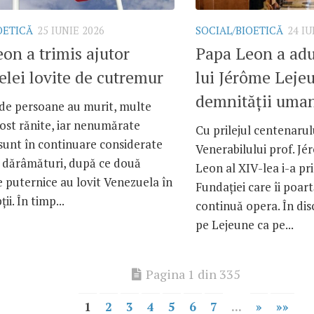
OETICĂ
25 IUNIE 2026
SOCIAL/BIOETICĂ
24 IU
on a trimis ajutor
Papa Leon a ad
lei lovite de cutremur
lui Jérôme Lejeu
demnității uma
 de persoane au murit, multe
fost rănite, iar nenumărate
Cu prilejul centenarulu
sunt în continuare considerate
Venerabilului prof. J
b dărâmături, după ce două
Leon al XIV-lea i-a pr
 puternice au lovit Venezuela în
Fundației care îi poart
ii. În timp...
continuă opera. În dis
pe Lejeune ca pe...
Pagina 1 din 335
1
2
3
4
5
6
7
...
»
»»