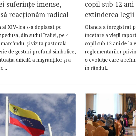
ei suferințe imense,
copil sub 12 ani
 să reacționăm radical
extinderea legii
 al XIV-lea s-a deplasat pe
Olanda a înregistrat 
pedusa, din sudul Italiei, pe 4
încetare a vieții rapo
, marcându-și vizita pastorală
copil sub 12 ani de la
erie de gesturi profund simbolice,
reglementărilor privin
tuația dificilă a migranților și a
o evoluție care a reînn
....
în rândul...