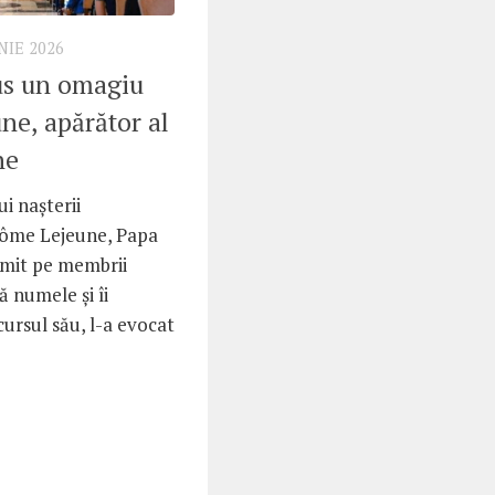
NIE 2026
us un omagiu
ne, apărător al
ne
i nașterii
érôme Lejeune, Papa
imit pe membrii
ă numele și îi
cursul său, l-a evocat