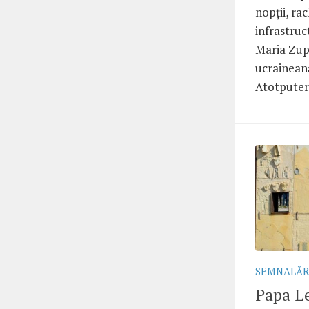
nopții, ra
infrastruc
Maria Zupp
ucrainean
Atotputern
SEMNALĂR
Papa L