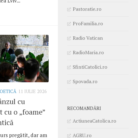
a Lviv...
Pastoratie.ro
ProFamilia.ro
Radio Vatican
RadioMaria.ro
SfintiCatolici.ro
Spovada.ro
IOETICĂ
11 IULIE 2026
ânzul cu
RECOMANDĂRI
t cu o „foame”
ActiuneaCatolica.ro
ntică
urs pregătit, dar am
AGRU.ro