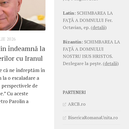
Latin:
SCHIMBAREA LA
FAŢĂ A DOMNULUI Fer.
Octavian, ep.
(detalii)
LIE 2026
Bizantin:
SCHIMBAREA LA
lin îndeamnă la
FAŢĂ A DOMNULUI
NOSTRU ISUS HRISTOS.
rilor cu Iranul
Dezlegare la pește.
(detalii)
re că ne îndreptăm în
m la o escaladare a
e perspectivele de
PARTENERI
e.” Cu aceste
etro Parolin a
ARCB.ro
BisericaRomanaUnita.ro