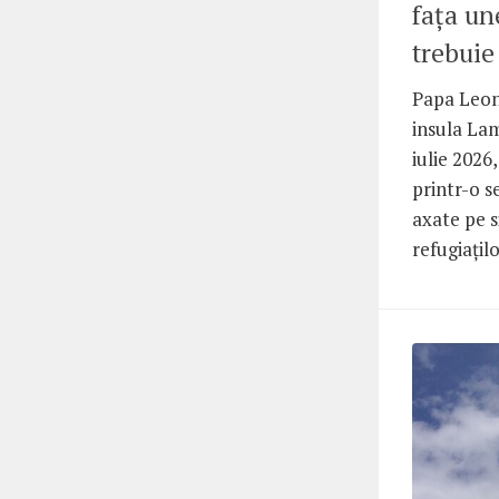
fața un
trebuie
Papa Leon
insula Lam
iulie 2026
printr-o s
axate pe si
refugiaților