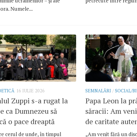
inimile ucrainenilor – și ale
petrecute între regiune
ora. Numele...
OETICĂ
16 IULIE 2026
SEMNALĂRI
/
SOCIAL/B
lul Zuppi s-a rugat la
Papa Leon la pr
ie ca Dumnezeu să
săracii: Am veni
că o pace dreaptă
de caritate aute
re cerul de unde, în timpul
„Am venit fără un disc