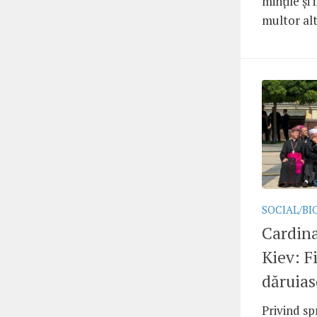
mințile și 
multor alt
SOCIAL/BI
Cardina
Kiev: F
dăruias
Privind sp