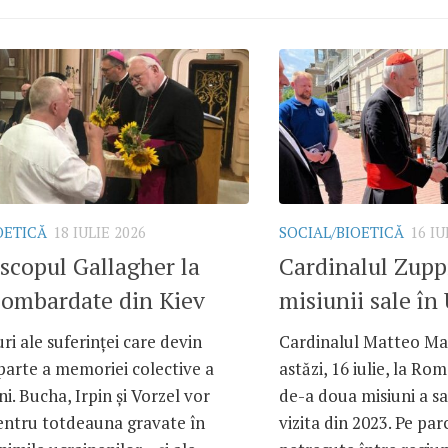
OETICĂ
18 IULIE 2026
SOCIAL/BIOETICĂ
16 IU
scopul Gallagher la
Cardinalul Zuppi
bombardate din Kiev
misiunii sale în
uri ale suferinței care devin
Cardinalul Matteo Mar
 parte a memoriei colective a
astăzi, 16 iulie, la Rom
ni. Bucha, Irpin și Vorzel vor
de-a doua misiuni a sa
ntru totdeauna gravate în
vizita din 2023. Pe par