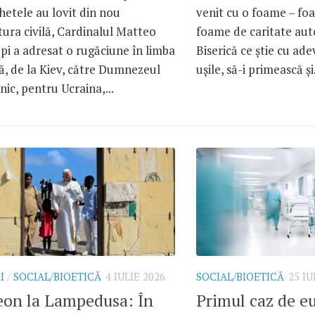
chetele au lovit din nou
venit cu o foame – fo
tura civilă, Cardinalul Matteo
foame de caritate aut
i a adresat o rugăciune în limba
Biserică ce știe cu ade
ă, de la Kiev, către Dumnezeul
ușile, să-i primească și.
ic, pentru Ucraina,...
I
/
SOCIAL/BIOETICĂ
4 IULIE 2026
SOCIAL/BIOETICĂ
25 IU
eon la Lampedusa: În
Primul caz de e