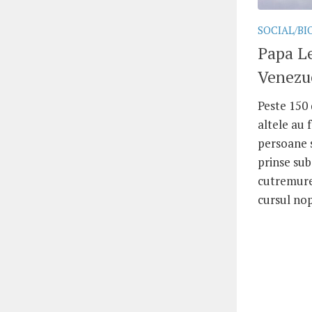
SOCIAL/BI
Papa Le
Venezue
Peste 150
altele au 
persoane 
prinse su
cutremure
cursul nopț