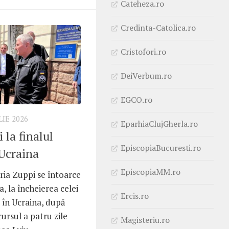
Cateheza.ro
Credinta-Catolica.ro
Cristofori.ro
DeiVerbum.ro
EGCO.ro
LIE 2026
EparhiaClujGherla.ro
 la finalul
EpiscopiaBucuresti.ro
 Ucraina
EpiscopiaMM.ro
ia Zuppi se întoarce
a, la încheierea celei
Ercis.ro
 în Ucraina, după
cursul a patru zile
Magisteriu.ro