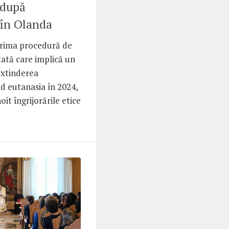
 după
 în Olanda
prima procedură de
rtată care implică un
 extinderea
d eutanasia în 2024,
oit îngrijorările etice