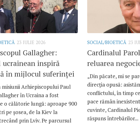
OETICĂ
23 IULIE 2026
SOCIAL/BIOETICĂ
23 IU
scopul Gallagher:
Cardinalul Paro
 ucrainean inspiră
reluarea negocie
ă în mijlocul suferinței
„Din păcate, mi se pa
direcția opusă: asistă
a misiunii Arhiepiscopului Paul
conflictului, în timp c
llagher în Ucraina a fost
pace rămân inexistent
e o călătorie lungă: aproape 900
cuvinte, Cardinalul Pi
ri pe șosea, de la Kiev la
răspuns întrebărilor...
trecând prin Lviv. Pe parcursul