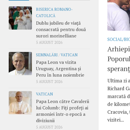
BISERICA ROMANO-
CATOLICĂ
Dublu jubileu de viață
consacrată pentru două
surori morinelliane
SOCIAL/BI
5 AUGUST 2026
Arhiepi
SEMNALĂRI
/
VATICAN
Poporul
Papa Leon va vizita
speranț
Uruguay, Argentina și
Peru în luna noiembrie
Ultima zi 
5 AUGUST 2026
Richard Ga
VATICAN
marcată d
Papa Leon către Cavalerii
de kilomet
lui Columb: Fiți profeți ai
Cracovia, 
armoniei într-o epocă a
vizitei...
diviziunii
5 AUGUST 2026