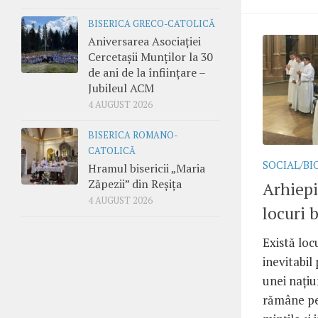
BISERICA GRECO-CATOLICĂ
Aniversarea Asociației
Cercetașii Munților la 30
de ani de la înființare –
Jubileul ACM
4 AUGUST 2026
BISERICA ROMANO-
CATOLICĂ
SOCIAL/BI
Hramul bisericii „Maria
Zăpezii” din Reșița
Arhiepi
4 AUGUST 2026
locuri 
Există loc
inevitabil
unei națiu
rămâne pe