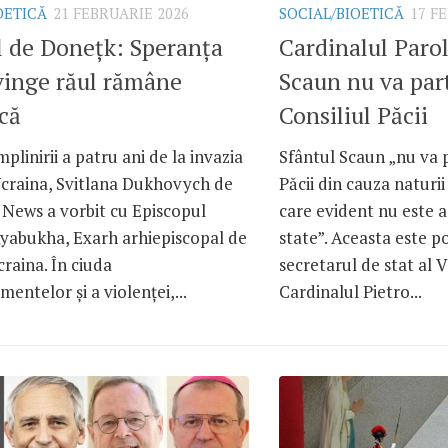
OETICĂ
21 FEBRUARIE 2026
SOCIAL/BIOETICĂ
17 F
l de Donețk: Speranța
Cardinalul Parol
vinge răul rămâne
Scaun nu va part
că
Consiliul Păcii
mplinirii a patru ani de la invazia
Sfântul Scaun „nu va p
Ucraina, Svitlana Dukhovych de
Păcii din cauza naturii
 News a vorbit cu Episcopul
care evident nu este a
abukha, Exarh arhiepiscopal de
state”. Aceasta este p
raina. În ciuda
secretarul de stat al V
ntelor și a violenței,...
Cardinalul Pietro...