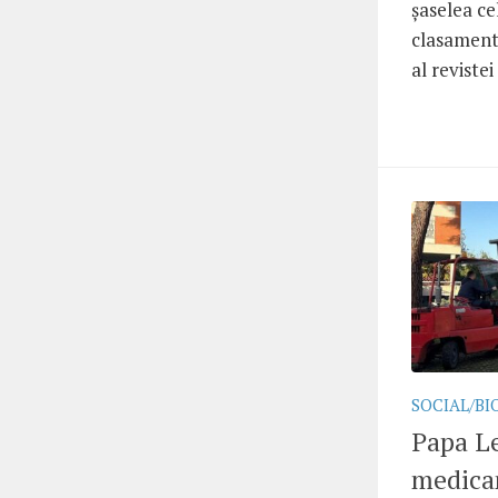
șaselea c
clasament
al revistei
SOCIAL/BI
Papa Le
medicam