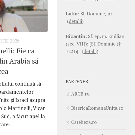
Latin:
Sf. Dominic, pr.
(detalii)
Bizantin:
Sf. ep. m. Emilian
RTIE 2026
(sec. VIII); [Sf. Dominic (†
elli: Fie ca
1221)].
(detalii)
din Arabia să
cea
PARTENERI
lfului continuă să
mbardamentelor
ARCB.ro
nite și Israel asupra
BisericaRomanaUnita.ro
olo Martinelli, Vicar
 Sud, a făcut apel la
Cateheza.ro
are...