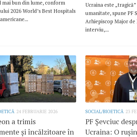
el mai bun din lume, conform
Ucraina este „tragică” 
ului 2026 World’s Best Hospitals
umanitate, spune PF S
 americane...
Arhiepiscop Major de 
interviu,...
OETICĂ
24 FEBRUARIE 2026
SOCIAL/BIOETICĂ
23 F
on a trimis
PF Șevciuc desp
ente și încălzitoare în
Ucraina: O ruși