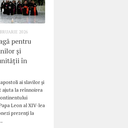
EBRUARIE 2026
agă pentru
nilor și
nității în
 apostoli ai slavilor și
t ajuta la reînnoirea
 continentului
 Papa Leon al XIV-lea
onezi prezenți la
..