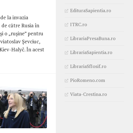
EdituraSapientia.ro
de la invazia
ITRC.ro
 de către Rusia în
și o „rușine” pentru
LibrariaPresaBuna.ro
viatoslav Șevciuc,
Kiev-Halyč. În acest
LibrariaSapientia.ro
LibrariaSfIosif.ro
PioRomeno.com
Viata-Crestina.ro