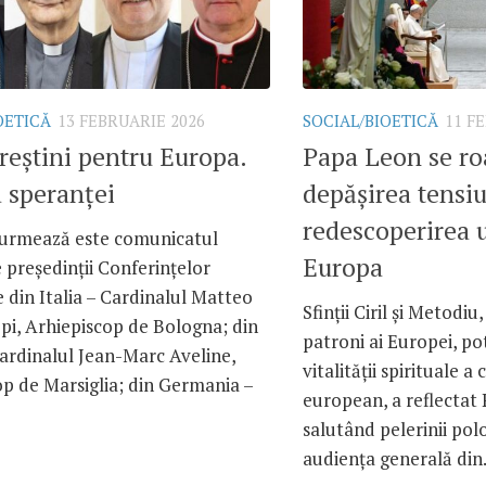
OETICĂ
13 FEBRUARIE 2026
SOCIAL/BIOETICĂ
11 F
reștini pentru Europa.
Papa Leon se ro
 speranței
depășirea tensiu
redescoperirea u
e urmează este comunicatul
Europa
președinții Conferințelor
 din Italia – Cardinalul Matteo
Sfinții Ciril și Metodiu,
pi, Arhiepiscop de Bologna; din
patroni ai Europei, po
ardinalul Jean-Marc Aveline,
vitalității spirituale a
p de Marsiglia; din Germania –
european, a reflectat
salutând pelerinii pol
audiența generală din.