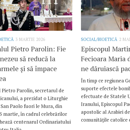
OETICĂ
3 MARTIE 2026
SOCIAL/BIOETICĂ
2 MA
lul Pietro Parolin: Fie
Episcopul Martin
nezeu să reducă la
Fecioara Maria 
armele și să împace
ne dăruiască pa
ea
În timp ce regiunea Go
suporte efectele bo
 Pietro Parolin, secretarul de
efectuate de Statele U
ticanului, a prezidat o Liturghie
Iranului, Episcopul Pa
a San Paolo fuori le Mura, din
apostolic al Arabiei de
 martie, în cadrul celebrărilor
comunitățile catolice c
hează centenarul Ordinariatului
tru Italia....