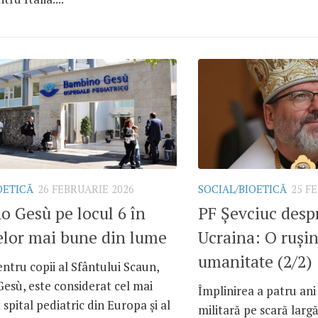
OETICĂ
26 FEBRUARIE 2026
SOCIAL/BIOETICĂ
25 F
 Gesù pe locul 6 în
PF Șevciuc desp
elor mai bune din lume
Ucraina: O ruși
umanitate (2/2)
entru copii al Sfântului Scaun,
esù, este considerat cel mai
Împlinirea a patru ani 
spital pediatric din Europa și al
militară pe scară largă