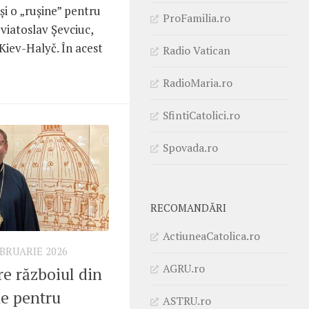
și o „rușine” pentru
ProFamilia.ro
viatoslav Șevciuc,
Kiev-Halyč. În acest
Radio Vatican
RadioMaria.ro
SfintiCatolici.ro
Spovada.ro
RECOMANDĂRI
ActiuneaCatolica.ro
EBRUARIE 2026
AGRU.ro
re războiul din
ne pentru
ASTRU.ro