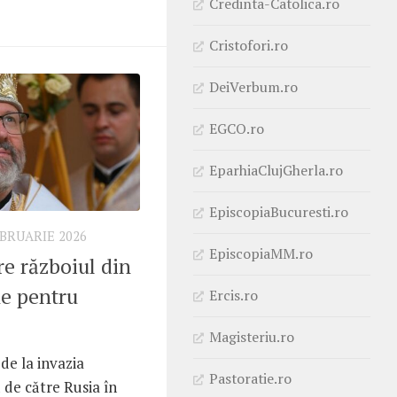
Credinta-Catolica.ro
Cristofori.ro
DeiVerbum.ro
EGCO.ro
EparhiaClujGherla.ro
EpiscopiaBucuresti.ro
EBRUARIE 2026
EpiscopiaMM.ro
re războiul din
ne pentru
Ercis.ro
Magisteriu.ro
de la invazia
Pastoratie.ro
 de către Rusia în