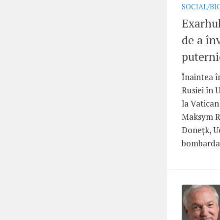
SOCIAL/BI
Exarhu
de a în
puterni
Înaintea î
Rusiei în 
la Vatican
Maksym Ry
Donețk, Uc
bombardame