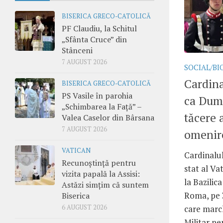
BISERICA GRECO-CATOLICĂ
PF Claudiu, la Schitul
„Sfânta Cruce” din
Stânceni
7 AUGUST 2026
SOCIAL/BI
Cardina
BISERICA GRECO-CATOLICĂ
PS Vasile în parohia
ca Dum
„Schimbarea la Față” –
tăcere 
Valea Caselor din Bârsana
7 AUGUST 2026
omenir
VATICAN
Cardinalul
Recunoștință pentru
stat al Va
vizita papală la Assisi:
la Bazilic
Astăzi simțim că suntem
Roma, pe 3
Biserica
6 AUGUST 2026
care marc
Militar pen