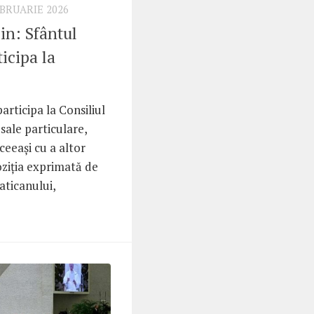
EBRUARIE 2026
in: Sfântul
icipa la
articipa la Consiliul
 sale particulare,
ceeași cu a altor
oziția exprimată de
aticanului,