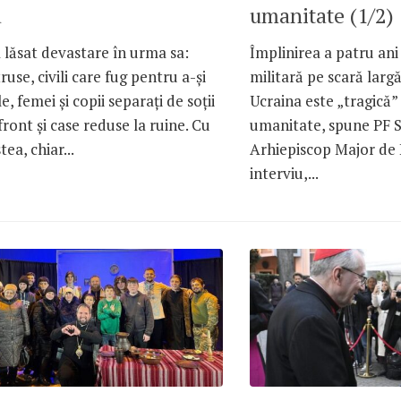
a
umanitate (1/2)
 lăsat devastare în urma sa:
Împlinirea a patru ani 
truse, civili care fug pentru a-și
militară pe scară largă
le, femei și copii separați de soții
Ucraina este „tragică” 
 front și case reduse la ruine. Cu
umanitate, spune PF S
ea, chiar...
Arhiepiscop Major de 
interviu,...