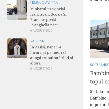
LUMEA CATOLICĂ
Ministrul provincial
franciscan: Școala Sf.
Francisc predă
Evanghelia păcii
6 AUGUST 2026
VATICAN
În Assisi, Papa i-a
încurajat pe tineri să
atingă trupul suferind al
altora
SOCIAL/BI
6 AUGUST 2026
Bambino
topul c
Spitalul p
Bambino G
important 