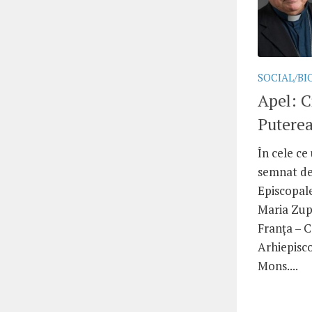
SOCIAL/BI
Apel: C
Puterea
În cele c
semnat de 
Episcopale
Maria Zup
Franța – C
Arhiepisco
Mons....