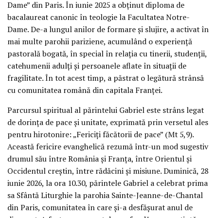
Dame” din Paris. În iunie 2025 a obținut diploma de
bacalaureat canonic în teologie la Facultatea Notre-
Dame. De-a lungul anilor de formare și slujire, a activat în
mai multe parohii pariziene, acumulând o experiență
pastorală bogată, în special în relația cu tinerii, studenții,
catehumenii adulți și persoanele aflate în situații de
fragilitate. În tot acest timp, a păstrat o legătură strânsă
cu comunitatea română din capitala Franței.
Parcursul spiritual al părintelui Gabriel este strâns legat
de dorința de pace și unitate, exprimată prin versetul ales
pentru hirotonire: „Fericiți făcătorii de pace” (Mt 5,9).
Această fericire evanghelică rezumă într-un mod sugestiv
drumul său între România și Franța, între Orientul și
Occidentul creștin, între rădăcini și misiune. Duminică, 28
iunie 2026, la ora 10.30, părintele Gabriel a celebrat prima
sa Sfântă Liturghie la parohia Sainte-Jeanne-de-Chantal
din Paris, comunitatea în care și-a desfășurat anul de