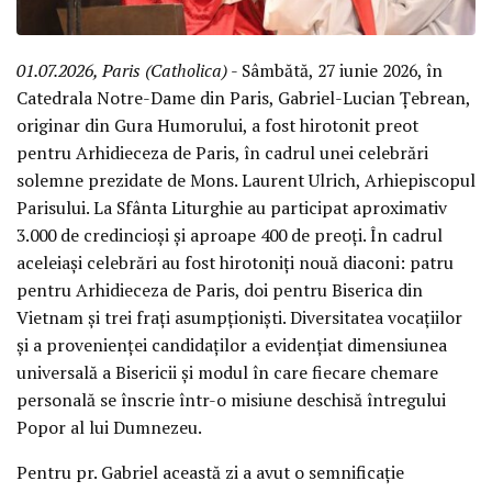
01.07.2026, Paris (Catholica)
- Sâmbătă, 27 iunie 2026, în
Catedrala Notre-Dame din Paris, Gabriel-Lucian Țebrean,
originar din Gura Humorului, a fost hirotonit preot
pentru Arhidieceza de Paris, în cadrul unei celebrări
solemne prezidate de Mons. Laurent Ulrich, Arhiepiscopul
Parisului. La Sfânta Liturghie au participat aproximativ
3.000 de credincioși și aproape 400 de preoți. În cadrul
aceleiași celebrări au fost hirotoniți nouă diaconi: patru
pentru Arhidieceza de Paris, doi pentru Biserica din
Vietnam și trei frați asumpționiști. Diversitatea vocațiilor
și a provenienței candidaților a evidențiat dimensiunea
universală a Bisericii și modul în care fiecare chemare
personală se înscrie într-o misiune deschisă întregului
Popor al lui Dumnezeu.
Pentru pr. Gabriel această zi a avut o semnificație