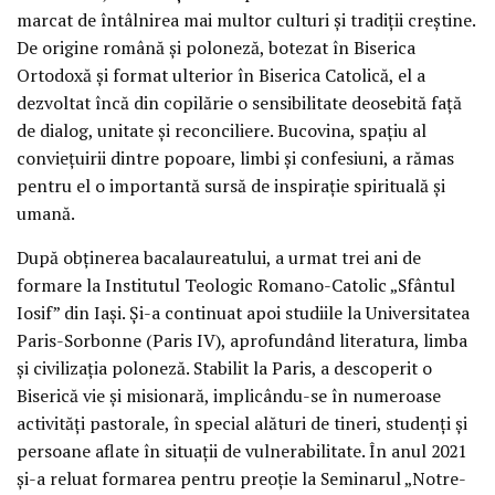
marcat de întâlnirea mai multor culturi și tradiții creștine.
De origine română și poloneză, botezat în Biserica
Ortodoxă și format ulterior în Biserica Catolică, el a
dezvoltat încă din copilărie o sensibilitate deosebită față
de dialog, unitate și reconciliere. Bucovina, spațiu al
conviețuirii dintre popoare, limbi și confesiuni, a rămas
pentru el o importantă sursă de inspirație spirituală și
umană.
După obținerea bacalaureatului, a urmat trei ani de
formare la Institutul Teologic Romano-Catolic „Sfântul
Iosif” din Iași. Și-a continuat apoi studiile la Universitatea
Paris-Sorbonne (Paris IV), aprofundând literatura, limba
și civilizația poloneză. Stabilit la Paris, a descoperit o
Biserică vie și misionară, implicându-se în numeroase
activități pastorale, în special alături de tineri, studenți și
persoane aflate în situații de vulnerabilitate. În anul 2021
și-a reluat formarea pentru preoție la Seminarul „Notre-