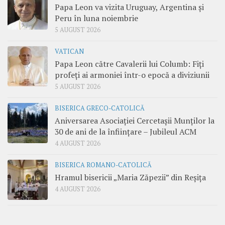
Papa Leon va vizita Uruguay, Argentina și
Peru în luna noiembrie
5 AUGUST 2026
VATICAN
Papa Leon către Cavalerii lui Columb: Fiți
profeți ai armoniei într-o epocă a diviziunii
5 AUGUST 2026
BISERICA GRECO-CATOLICĂ
Aniversarea Asociației Cercetașii Munților la
30 de ani de la înființare – Jubileul ACM
4 AUGUST 2026
BISERICA ROMANO-CATOLICĂ
Hramul bisericii „Maria Zăpezii” din Reșița
4 AUGUST 2026