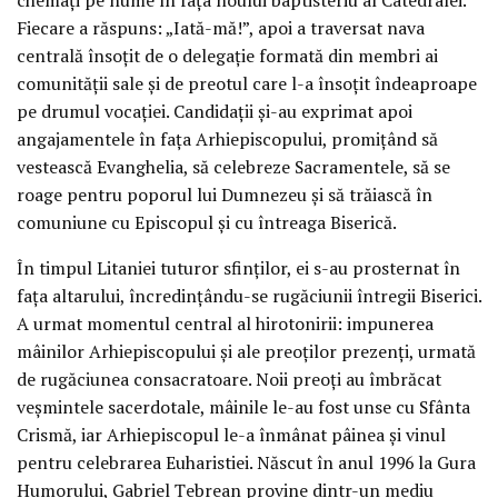
Fiecare a răspuns: „Iată-mă!”, apoi a traversat nava
centrală însoțit de o delegație formată din membri ai
comunității sale și de preotul care l-a însoțit îndeaproape
pe drumul vocației. Candidații și-au exprimat apoi
angajamentele în fața Arhiepiscopului, promițând să
vestească Evanghelia, să celebreze Sacramentele, să se
roage pentru poporul lui Dumnezeu și să trăiască în
comuniune cu Episcopul și cu întreaga Biserică.
În timpul Litaniei tuturor sfinților, ei s-au prosternat în
fața altarului, încredințându-se rugăciunii întregii Biserici.
A urmat momentul central al hirotonirii: impunerea
mâinilor Arhiepiscopului și ale preoților prezenți, urmată
de rugăciunea consacratoare. Noii preoți au îmbrăcat
veșmintele sacerdotale, mâinile le-au fost unse cu Sfânta
Crismă, iar Arhiepiscopul le-a înmânat pâinea și vinul
pentru celebrarea Euharistiei. Născut în anul 1996 la Gura
Humorului, Gabriel Țebrean provine dintr-un mediu