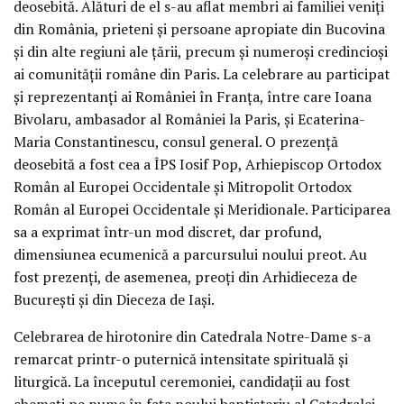
deosebită. Alături de el s-au aflat membri ai familiei veniți
din România, prieteni și persoane apropiate din Bucovina
și din alte regiuni ale țării, precum și numeroși credincioși
ai comunității române din Paris. La celebrare au participat
și reprezentanți ai României în Franța, între care Ioana
Bivolaru, ambasador al României la Paris, și Ecaterina-
Maria Constantinescu, consul general. O prezență
deosebită a fost cea a ÎPS Iosif Pop, Arhiepiscop Ortodox
Român al Europei Occidentale și Mitropolit Ortodox
Român al Europei Occidentale și Meridionale. Participarea
sa a exprimat într-un mod discret, dar profund,
dimensiunea ecumenică a parcursului noului preot. Au
fost prezenți, de asemenea, preoți din Arhidieceza de
București și din Dieceza de Iași.
Celebrarea de hirotonire din Catedrala Notre-Dame s-a
remarcat printr-o puternică intensitate spirituală și
liturgică. La începutul ceremoniei, candidații au fost
chemați pe nume în fața noului baptisteriu al Catedralei.