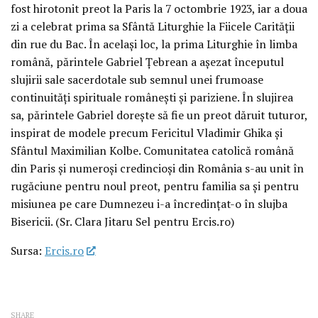
fost hirotonit preot la Paris la 7 octombrie 1923, iar a doua
zi a celebrat prima sa Sfântă Liturghie la Fiicele Carității
din rue du Bac. În același loc, la prima Liturghie în limba
română, părintele Gabriel Țebrean a așezat începutul
slujirii sale sacerdotale sub semnul unei frumoase
continuități spirituale românești și pariziene. În slujirea
sa, părintele Gabriel dorește să fie un preot dăruit tuturor,
inspirat de modele precum Fericitul Vladimir Ghika și
Sfântul Maximilian Kolbe. Comunitatea catolică română
din Paris și numeroși credincioși din România s-au unit în
rugăciune pentru noul preot, pentru familia sa și pentru
misiunea pe care Dumnezeu i-a încredințat-o în slujba
Bisericii. (Sr. Clara Jitaru Sel pentru Ercis.ro)
Sursa:
Ercis.ro
SHARE