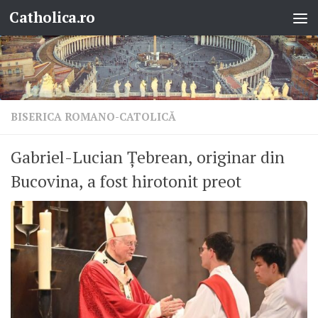
Catholica.ro
Skip to content
BISERICA ROMANO-CATOLICĂ
Gabriel-Lucian Țebrean, originar din
Bucovina, a fost hirotonit preot