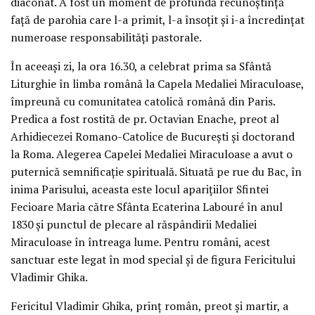
diaconat. A fost un moment de profundă recunoștință
față de parohia care l-a primit, l-a însoțit și i-a încredințat
numeroase responsabilități pastorale.
În aceeași zi, la ora 16.30, a celebrat prima sa Sfântă
Liturghie în limba română la Capela Medaliei Miraculoase,
împreună cu comunitatea catolică română din Paris.
Predica a fost rostită de pr. Octavian Enache, preot al
Arhidiecezei Romano-Catolice de București și doctorand
la Roma. Alegerea Capelei Medaliei Miraculoase a avut o
puternică semnificație spirituală. Situată pe rue du Bac, în
inima Parisului, aceasta este locul aparițiilor Sfintei
Fecioare Maria către Sfânta Ecaterina Labouré în anul
1830 și punctul de plecare al răspândirii Medaliei
Miraculoase în întreaga lume. Pentru români, acest
sanctuar este legat în mod special și de figura Fericitului
Vladimir Ghika.
Fericitul Vladimir Ghika, prinț român, preot și martir, a