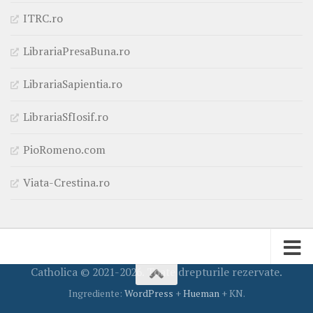
ITRC.ro
LibrariaPresaBuna.ro
LibrariaSapientia.ro
LibrariaSfIosif.ro
PioRomeno.com
Viata-Crestina.ro
Catholica © 2021-2026. Toate drepturile rezervate.
Ingrediente:
WordPress
+
Hueman
+ KN.