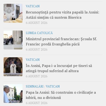
VATICAN
Recunoștință pentru vizita papală la Assisi:
Astăzi simțim că suntem Biserica
6 AUGUST 2026
LUMEA CATOLICĂ
Ministrul provincial franciscan: Școala Sf.
Francisc predă Evanghelia păcii
6 AUGUST 2026
VATICAN
În Assisi, Papa i-a încurajat pe tineri să
atingă trupul suferind al altora
6 AUGUST 2026
SEMNALĂRI
/
VATICAN
Papa la Assisi: Să construim o civilizație a
iubirii, nu a diviziunii
6 AUGUST 2026