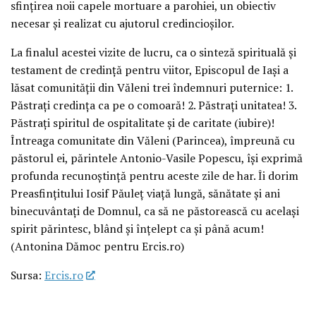
sfințirea noii capele mortuare a parohiei, un obiectiv
necesar și realizat cu ajutorul credincioșilor.
La finalul acestei vizite de lucru, ca o sinteză spirituală și
testament de credință pentru viitor, Episcopul de Iași a
lăsat comunității din Văleni trei îndemnuri puternice: 1.
Păstrați credința ca pe o comoară! 2. Păstrați unitatea! 3.
Păstrați spiritul de ospitalitate și de caritate (iubire)!
Întreaga comunitate din Văleni (Parincea), împreună cu
păstorul ei, părintele Antonio-Vasile Popescu, își exprimă
profunda recunoștință pentru aceste zile de har. Îi dorim
Preasfințitului Iosif Păuleț viață lungă, sănătate și ani
binecuvântați de Domnul, ca să ne păstorească cu același
spirit părintesc, blând și înțelept ca și până acum!
(Antonina Dămoc pentru Ercis.ro)
Sursa:
Ercis.ro