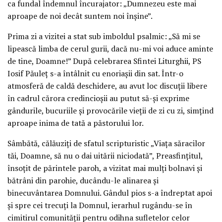
ca fundal îndemnul încurajator: „Dumnezeu este mai
aproape de noi decât suntem noi înșine”.
Prima zi a vizitei a stat sub imboldul psalmic: „Să mi se
lipească limba de cerul gurii, dacă nu-mi voi aduce aminte
de tine, Doamne!” După celebrarea Sfintei Liturghii, PS
Iosif Păuleț s-a întâlnit cu enoriașii din sat. Într-o
atmosferă de caldă deschidere, au avut loc discuții libere
în cadrul cărora credincioșii au putut să-și exprime
gândurile, bucuriile și provocările vieții de zi cu zi, simțind
aproape inima de tată a păstorului lor.
Sâmbătă, călăuziți de sfatul scripturistic „Viața săracilor
tăi, Doamne, să nu o dai uitării niciodată”, Preasfințitul,
însoțit de părintele paroh, a vizitat mai mulți bolnavi și
bătrâni din parohie, ducându-le alinarea și
binecuvântarea Domnului. Gândul pios s-a îndreptat apoi
și spre cei trecuți la Domnul, ierarhul rugându-se în
cimitirul comunității pentru odihna sufletelor celor