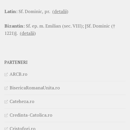
Latin:
Sf. Dominic, pr.
(detalii)
Bizantin:
Sf. ep. m. Emilian (sec. VIII); [Sf. Dominic (†
1221)].
(detalii)
PARTENERI
ARCB.ro
BisericaRomanaUnita.ro
Cateheza.ro
Credinta-Catolica.ro
Cristofori.ro