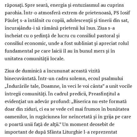
răposați. Spre seară, energia și entuziasmul au cuprins
parohia. Într-o atmosferă extrem de prietenoasă, PS Iosif
Păuleț s-a întâlnit cu copiii, adolescenții și tinerii din sat,
încurajându-i să rămână prietenii lui Isus. Ziua s-a
încheiat cu o ședință de lucru cu consiliul pastoral și
consiliul economic, unde a fost subliniat și apreciat rolul
fundamental pe care laicii îl au în bunul mers și în
unitatea comunității locale.
Ziua de duminică a încununat această vizită
binecuvântată. Într-un cadru solemn, ecoul psalmului
„Îndurările tale, Doamne, în veci le voi cânta” a unit vocile
întregii comunități. În cadrul predicii, Preasfințitul a
evidențiat un adevăr profund: „Biserica nu este formată
doar din ziduri, ci ea se vede cel mai frumos în bunătatea
oamenilor, în rugăciunea lor neîncetată și în grija pe care
o poartă unii față de alții.” Un moment deosebit de
important de după Sfânta Liturghie l-a reprezentat