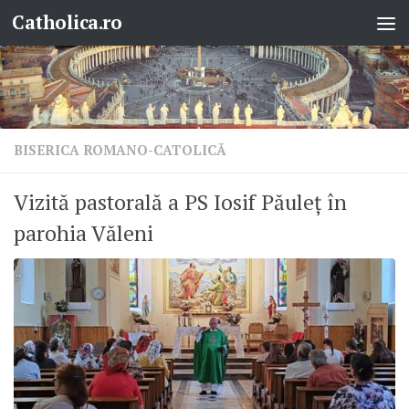
Catholica.ro
Skip to content
BISERICA ROMANO-CATOLICĂ
Vizită pastorală a PS Iosif Păuleț în
parohia Văleni