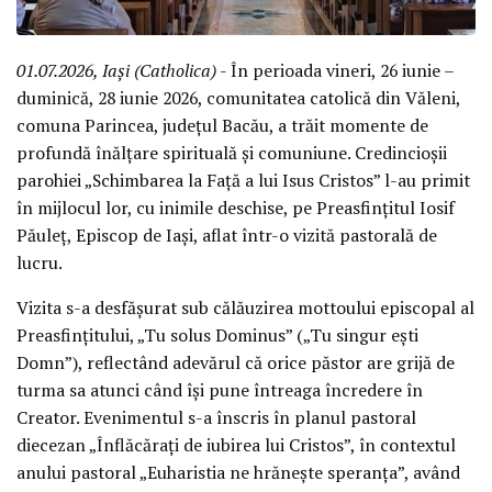
01.07.2026, Iași (Catholica)
- În perioada vineri, 26 iunie –
duminică, 28 iunie 2026, comunitatea catolică din Văleni,
comuna Parincea, județul Bacău, a trăit momente de
profundă înălțare spirituală și comuniune. Credincioșii
parohiei „Schimbarea la Față a lui Isus Cristos” l-au primit
în mijlocul lor, cu inimile deschise, pe Preasfințitul Iosif
Păuleț, Episcop de Iași, aflat într-o vizită pastorală de
lucru.
Vizita s-a desfășurat sub călăuzirea mottoului episcopal al
Preasfințitului, „Tu solus Dominus” („Tu singur ești
Domn”), reflectând adevărul că orice păstor are grijă de
turma sa atunci când își pune întreaga încredere în
Creator. Evenimentul s-a înscris în planul pastoral
diecezan „Înflăcărați de iubirea lui Cristos”, în contextul
anului pastoral „Euharistia ne hrănește speranța”, având