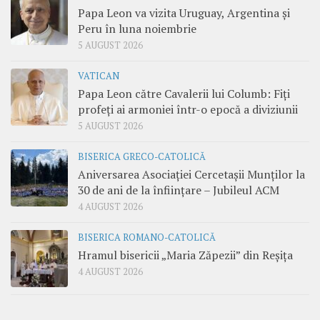
Papa Leon va vizita Uruguay, Argentina și
Peru în luna noiembrie
5 AUGUST 2026
VATICAN
Papa Leon către Cavalerii lui Columb: Fiți
profeți ai armoniei într-o epocă a diviziunii
5 AUGUST 2026
BISERICA GRECO-CATOLICĂ
Aniversarea Asociației Cercetașii Munților la
30 de ani de la înființare – Jubileul ACM
4 AUGUST 2026
BISERICA ROMANO-CATOLICĂ
Hramul bisericii „Maria Zăpezii” din Reșița
4 AUGUST 2026