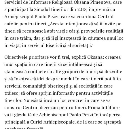
Serviciul de Informare Religioasă Oksana Pimenova, care
a participat la Sinodul tinerilor din 2018, împreună cu
Arhiepiscopul Paolo Pezzi, care va coordona Centrul
catolic pentru tineri. „Acesta intenționează să îi invite pe
tineri să recunoască atât visele cât și provocările realității
în care trăim, dar și să îi și însoțească în căutarea unui loc
în viață, în serviciul Bisericii și al societății.”
Obiectivele prioritare vor fi trei, explică Oksana: crearea
unui spațiu în care tinerii să se întâlnească și să
stabilească contacte cu alte grupuri de tineri; să dezvolte
și să însoțească idei despre modul în care tinerii pot fi în
serviciul comunității bisericești și al societății în care
trăiesc; să ofere sprijin informativ pentru activitățile
tinerilor. Nu există încă un loc concret în care se va
construi Centrul diecezan pentru tineri. Prima întâlnire
va fi găzduită de Arhiepiscopul Paolo Pezzi în încăperea
principală a Curiei Arhiepiscopale, de la care se așteaptă
aprobarea formală.