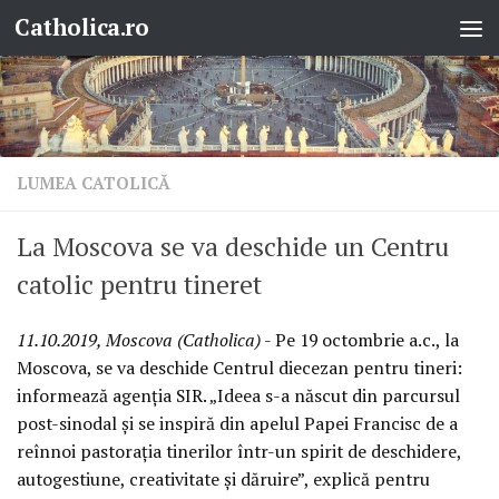
Catholica.ro
Skip to content
LUMEA CATOLICĂ
La Moscova se va deschide un Centru
catolic pentru tineret
11.10.2019, Moscova (Catholica)
- Pe 19 octombrie a.c., la
Moscova, se va deschide Centrul diecezan pentru tineri:
informează agenția SIR. „Ideea s-a născut din parcursul
post-sinodal și se inspiră din apelul Papei Francisc de a
reînnoi pastorația tinerilor într-un spirit de deschidere,
autogestiune, creativitate și dăruire”, explică pentru