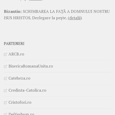
Bizantin:
SCHIMBAREA LA FAŢĂ A DOMNULUI NOSTRU
ISUS HRISTOS. Dezlegare la pește.
(detalii)
PARTENERI
ARCB.ro
BisericaRomanaUnita.ro
Cateheza.ro
Credinta-Catolica.ro
Cristofori.ro
DeiVerbum.ro