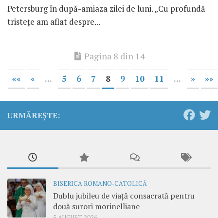
Petersburg în după-amiaza zilei de luni. „Cu profundă
tristețe am aflat despre...
Pagina 8 din 14
««
«
...
5
6
7
8
9
10
11
...
»
»»
URMĂREȘTE:
BISERICA ROMANO-CATOLICĂ
Dublu jubileu de viață consacrată pentru
două surori morinelliane
5 AUGUST 2026