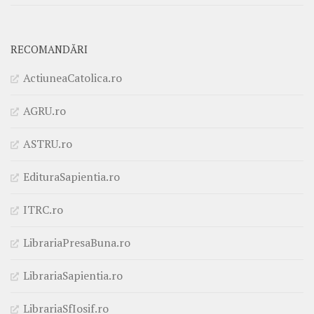
RECOMANDĂRI
ActiuneaCatolica.ro
AGRU.ro
ASTRU.ro
EdituraSapientia.ro
ITRC.ro
LibrariaPresaBuna.ro
LibrariaSapientia.ro
LibrariaSfIosif.ro