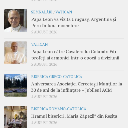
SEMNALĂRI
/
VATICAN
Papa Leon va vizita Uruguay, Argentina și
Peru în luna noiembrie
5 AUGUST 2026
VATICAN
Papa Leon către Cavalerii lui Columb: Fiți
profeți ai armoniei într-o epocă a diviziunii
5 AUGUST 2026
BISERICA GRECO-CATOLICĂ
Aniversarea Asociației Cercetașii Munților la
30 de ani de la înființare – Jubileul ACM
4 AUGUST 2026
BISERICA ROMANO-CATOLICĂ
Hramul bisericii „Maria Zăpezii” din Reșița
4 AUGUST 2026