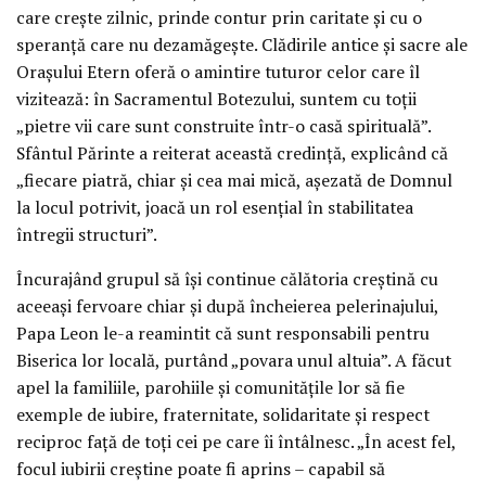
care crește zilnic, prinde contur prin caritate și cu o
speranță care nu dezamăgește. Clădirile antice și sacre ale
Orașului Etern oferă o amintire tuturor celor care îl
vizitează: în Sacramentul Botezului, suntem cu toții
„pietre vii care sunt construite într-o casă spirituală”.
Sfântul Părinte a reiterat această credință, explicând că
„fiecare piatră, chiar și cea mai mică, așezată de Domnul
la locul potrivit, joacă un rol esențial în stabilitatea
întregii structuri”.
Încurajând grupul să își continue călătoria creștină cu
aceeași fervoare chiar și după încheierea pelerinajului,
Papa Leon le-a reamintit că sunt responsabili pentru
Biserica lor locală, purtând „povara unul altuia”. A făcut
apel la familiile, parohiile și comunitățile lor să fie
exemple de iubire, fraternitate, solidaritate și respect
reciproc față de toți cei pe care îi întâlnesc. „În acest fel,
focul iubirii creștine poate fi aprins – capabil să