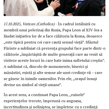
17.10.2025, Vatican (Catholica)
- În cadrul întâlnirii cu
membrii unui pelerinaj din Rusia, Papa Leon al XIV-lea a
lăudat inițiativa lor de a face călătoria la Roma, deoarece
„este tipică pentru cei care caută sensul vieții”. Sfântul
Părinte a subliniat că prezența grupului face parte dintr-o
călătorie „împărtășită de multe generații care au venit să
viziteze aceste locuri în care bate inima sufletului creștin”.
A subliniat că, dincolo de monumente, biserici și
mănăstiri, există și alte semne ale unei credințe vii – care
se găsesc în inimile oamenilor. Prin ele, „orașul însuși
devine un simbol al vieții umane”.
În acest sens, a continuat Papa Leon, „ruinele”
experiențelor trecute, împreună cu angoasa,
incertitudinea și neliniștea, se împletesc cu o credință