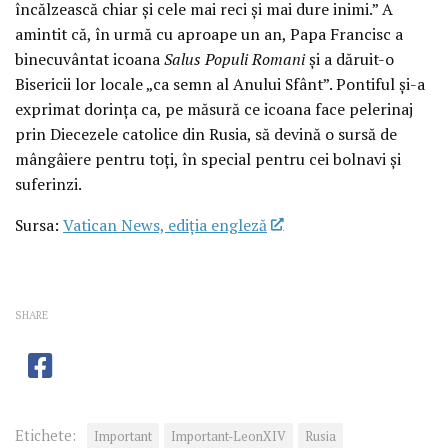
încălzească chiar și cele mai reci și mai dure inimi.” A
amintit că, în urmă cu aproape un an, Papa Francisc a
binecuvântat icoana
Salus Populi Romani
și a dăruit-o
Bisericii lor locale „ca semn al Anului Sfânt”. Pontiful și-a
exprimat dorința ca, pe măsură ce icoana face pelerinaj
prin Diecezele catolice din Rusia, să devină o sursă de
mângâiere pentru toți, în special pentru cei bolnavi și
suferinzi.
Sursa:
Vatican News, ediția engleză
SHARE
Etichete:
Important
Important-LeonXIV
Rusia