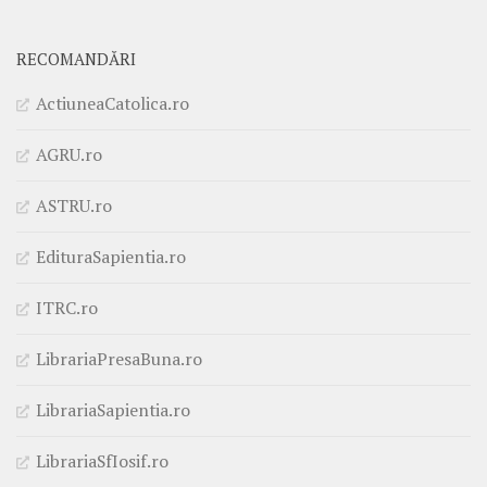
RECOMANDĂRI
ActiuneaCatolica.ro
AGRU.ro
ASTRU.ro
EdituraSapientia.ro
ITRC.ro
LibrariaPresaBuna.ro
LibrariaSapientia.ro
LibrariaSfIosif.ro