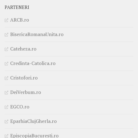
PARTENERI
ARCB.ro
BisericaRomanaUnita.ro
Cateheza.ro
Credinta-Catolica.ro
Cristofori.ro
DeiVerbum.ro
EGCO.ro
EparhiaClujGherla.ro
EpiscopiaBucuresti.ro