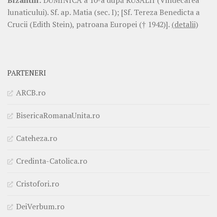
Bizantin:
DUMINICA a 10-a după RUSALII (Vindecarea
lunaticului). Sf. ap. Matia (sec. I); [Sf. Tereza Benedicta a
Crucii (Edith Stein), patroana Europei († 1942)].
(detalii)
PARTENERI
ARCB.ro
BisericaRomanaUnita.ro
Cateheza.ro
Credinta-Catolica.ro
Cristofori.ro
DeiVerbum.ro