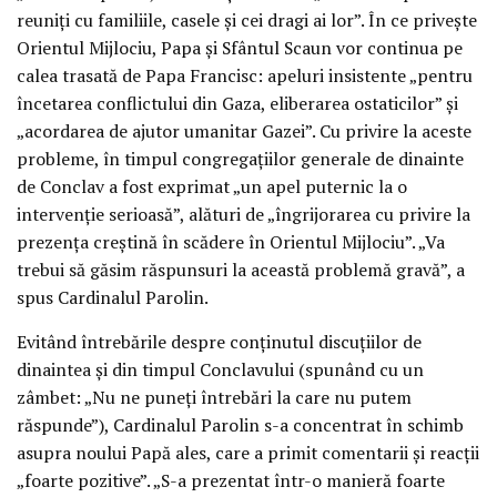
reuniți cu familiile, casele și cei dragi ai lor”. În ce privește
Orientul Mijlociu, Papa și Sfântul Scaun vor continua pe
calea trasată de Papa Francisc: apeluri insistente „pentru
încetarea conflictului din Gaza, eliberarea ostaticilor” și
„acordarea de ajutor umanitar Gazei”. Cu privire la aceste
probleme, în timpul congregațiilor generale de dinainte
de Conclav a fost exprimat „un apel puternic la o
intervenție serioasă”, alături de „îngrijorarea cu privire la
prezența creștină în scădere în Orientul Mijlociu”. „Va
trebui să găsim răspunsuri la această problemă gravă”, a
spus Cardinalul Parolin.
Evitând întrebările despre conținutul discuțiilor de
dinaintea și din timpul Conclavului (spunând cu un
zâmbet: „Nu ne puneți întrebări la care nu putem
răspunde”), Cardinalul Parolin s-a concentrat în schimb
asupra noului Papă ales, care a primit comentarii și reacții
„foarte pozitive”. „S-a prezentat într-o manieră foarte