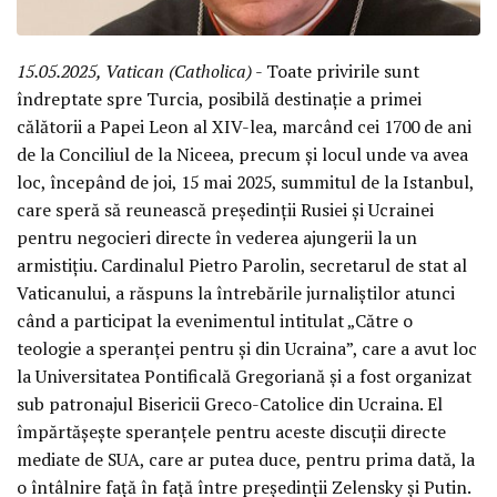
15.05.2025, Vatican (Catholica)
- Toate privirile sunt
îndreptate spre Turcia, posibilă destinație a primei
călătorii a Papei Leon al XIV-lea, marcând cei 1700 de ani
de la Conciliul de la Niceea, precum și locul unde va avea
loc, începând de joi, 15 mai 2025, summitul de la Istanbul,
care speră să reunească președinții Rusiei și Ucrainei
pentru negocieri directe în vederea ajungerii la un
armistițiu. Cardinalul Pietro Parolin, secretarul de stat al
Vaticanului, a răspuns la întrebările jurnaliștilor atunci
când a participat la evenimentul intitulat „Către o
teologie a speranței pentru și din Ucraina”, care a avut loc
la Universitatea Pontificală Gregoriană și a fost organizat
sub patronajul Bisericii Greco-Catolice din Ucraina. El
împărtășește speranțele pentru aceste discuții directe
mediate de SUA, care ar putea duce, pentru prima dată, la
o întâlnire față în față între președinții Zelensky și Putin.