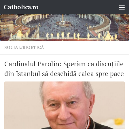
Catholica.ro
Skip to content
SOCIAL/BIOETICĂ
Cardinalul Parolin: Sperăm ca discuțiile
din Istanbul să deschidă calea spre pace