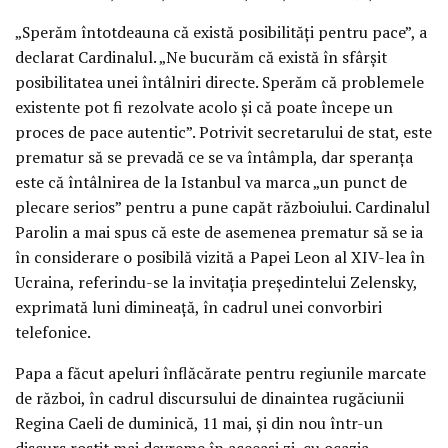
„Sperăm întotdeauna că există posibilități pentru pace”, a
declarat Cardinalul. „Ne bucurăm că există în sfârșit
posibilitatea unei întâlniri directe. Sperăm că problemele
existente pot fi rezolvate acolo și că poate începe un
proces de pace autentic”. Potrivit secretarului de stat, este
prematur să se prevadă ce se va întâmpla, dar speranța
este că întâlnirea de la Istanbul va marca „un punct de
plecare serios” pentru a pune capăt războiului. Cardinalul
Parolin a mai spus că este de asemenea prematur să se ia
în considerare o posibilă vizită a Papei Leon al XIV-lea în
Ucraina, referindu-se la invitația președintelui Zelensky,
exprimată luni dimineață, în cadrul unei convorbiri
telefonice.
Papa a făcut apeluri înflăcărate pentru regiunile marcate
de război, în cadrul discursului de dinaintea rugăciunii
Regina Caeli de duminică, 11 mai, și din nou într-un
discurs rostit mai devreme în aceeași zi, cu ocazia