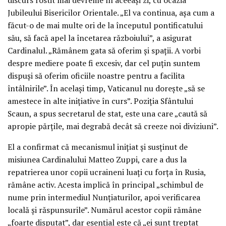
Jubileului Bisericilor Orientale. „El va continua, așa cum a
făcut-o de mai multe ori de la începutul pontificatului
său, să facă apel la încetarea războiului”, a asigurat
Cardinalul. „Rămânem gata să oferim și spații. A vorbi
despre mediere poate fi excesiv, dar cel puțin suntem
dispuși să oferim oficiile noastre pentru a facilita
întâlnirile”. În același timp, Vaticanul nu dorește „să se
amestece în alte inițiative în curs”. Poziția Sfântului
Scaun, a spus secretarul de stat, este una care „caută să
apropie părțile, mai degrabă decât să creeze noi diviziuni”.
El a confirmat că mecanismul inițiat și susținut de
misiunea Cardinalului Matteo Zuppi, care a dus la
repatrierea unor copii ucraineni luați cu forța în Rusia,
rămâne activ. Acesta implică în principal „schimbul de
nume prin intermediul Nunțiaturilor, apoi verificarea
locală și răspunsurile”. Numărul acestor copii rămâne
„foarte disputat”, dar esențial este că „ei sunt treptat