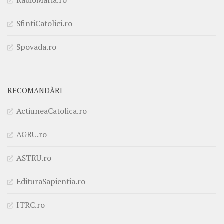
RadioMaria.ro
SfintiCatolici.ro
Spovada.ro
RECOMANDĂRI
ActiuneaCatolica.ro
AGRU.ro
ASTRU.ro
EdituraSapientia.ro
ITRC.ro