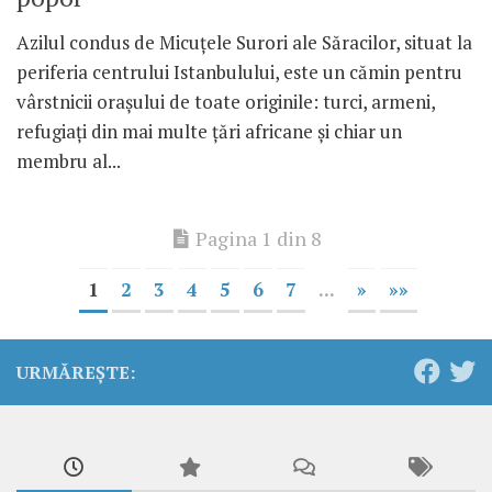
Azilul condus de Micuțele Surori ale Săracilor, situat la
periferia centrului Istanbulului, este un cămin pentru
vârstnicii orașului de toate originile: turci, armeni,
refugiați din mai multe țări africane și chiar un
membru al...
Pagina 1 din 8
1
2
3
4
5
6
7
...
»
»»
URMĂREȘTE: