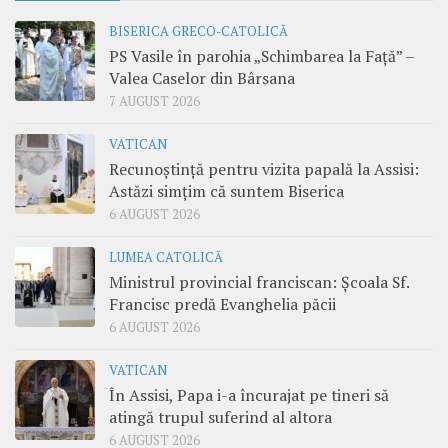
BISERICA GRECO-CATOLICĂ
PS Vasile în parohia „Schimbarea la Față” –
Valea Caselor din Bârsana
7 AUGUST 2026
VATICAN
Recunoștință pentru vizita papală la Assisi:
Astăzi simțim că suntem Biserica
6 AUGUST 2026
LUMEA CATOLICĂ
Ministrul provincial franciscan: Școala Sf.
Francisc predă Evanghelia păcii
6 AUGUST 2026
VATICAN
În Assisi, Papa i-a încurajat pe tineri să
atingă trupul suferind al altora
6 AUGUST 2026