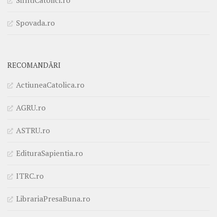
SfintiCatolici.ro
Spovada.ro
RECOMANDĂRI
ActiuneaCatolica.ro
AGRU.ro
ASTRU.ro
EdituraSapientia.ro
ITRC.ro
LibrariaPresaBuna.ro