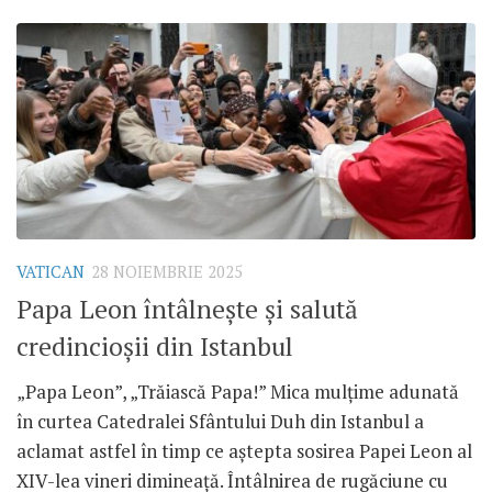
VATICAN
28 NOIEMBRIE 2025
Papa Leon întâlnește și salută
credincioșii din Istanbul
„Papa Leon”, „Trăiască Papa!” Mica mulțime adunată
în curtea Catedralei Sfântului Duh din Istanbul a
aclamat astfel în timp ce aștepta sosirea Papei Leon al
XIV-lea vineri dimineață. Întâlnirea de rugăciune cu