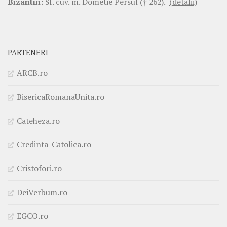
Bizantin:
Sf. cuv. m. Dometie Persul († 262).
(detalii)
PARTENERI
ARCB.ro
BisericaRomanaUnita.ro
Cateheza.ro
Credinta-Catolica.ro
Cristofori.ro
DeiVerbum.ro
EGCO.ro