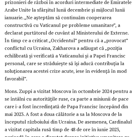
prizonieri de război în acorduri intermediate de Emiratele
Arabe Unite la sfârșitul lunii decembrie și mijlocul lunii
ianuarie. „Ne așteptăm să continuăm cooperarea
constructivă cu Vaticanul pe probleme umanitare”, a
declarat purtătorul de cuvânt al Ministerului de Externe.
În timp ce a criticat „Occidentul” pentru că a „provocat”
conflictul cu Ucraina, Zakharova a adăugat că „poziția
echilibrată și verificată a Vaticanului și a Papei Francisc
personal, care se străduiește să își aducă contribuția la
soluționarea acestei crize acute, iese în evidență în mod
favorabil”.
Mons. Zuppi a vizitat Moscova în octombrie 2024 pentru a
se întâlni cu autoritățile ruse, ca parte a misiunii de pace
care i-a fost încredințată de Papa Francisc începând din
mai 2023. A fost a doua călătorie a sa la Moscova de la
începutul războiului din Ucraina. De asemenea, Cardinalul
a vizitat capitala rusă timp de 48 de ore în iunie 2023,
perioadă în care a discutat despre inițiative umanitare cu