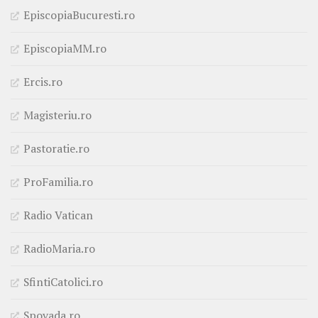
EpiscopiaBucuresti.ro
EpiscopiaMM.ro
Ercis.ro
Magisteriu.ro
Pastoratie.ro
ProFamilia.ro
Radio Vatican
RadioMaria.ro
SfintiCatolici.ro
Spovada.ro