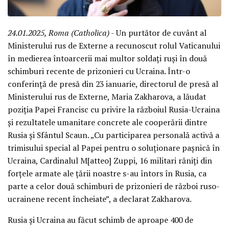
24.01.2025, Roma (Catholica)
- Un purtător de cuvânt al
Ministerului rus de Externe a recunoscut rolul Vaticanului
în medierea întoarcerii mai multor soldați ruși în două
schimburi recente de prizonieri cu Ucraina. Într-o
conferință de presă din 23 ianuarie, directorul de presă al
Ministerului rus de Externe, Maria Zakharova, a lăudat
poziția Papei Francisc cu privire la războiul Rusia-Ucraina
și rezultatele umanitare concrete ale cooperării dintre
Rusia și Sfântul Scaun. „Cu participarea personală activă a
trimisului special al Papei pentru o soluționare pașnică în
Ucraina, Cardinalul M[atteo] Zuppi, 16 militari răniți din
forțele armate ale țării noastre s-au întors în Rusia, ca
parte a celor două schimburi de prizonieri de război ruso-
ucrainene recent încheiate”, a declarat Zakharova.
Rusia și Ucraina au făcut schimb de aproape 400 de