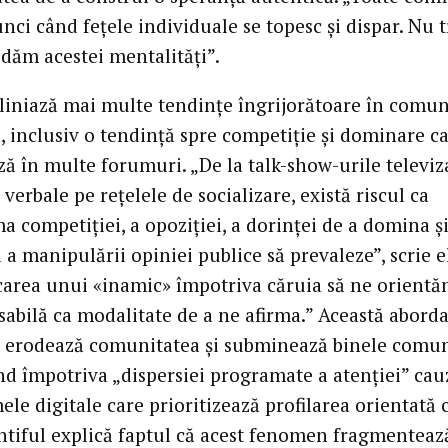
nci când fețele individuale se topesc și dispar. Nu 
edăm acestei mentalități”.
liniază mai multe tendințe îngrijorătoare în comu
 inclusiv o tendință spre competiție și dominare c
ă în multe forumuri. „De la talk-show-urile televiz
 verbale pe rețelele de socializare, există riscul ca
 competiției, a opoziției, a dorinței de a domina și
 a manipulării opiniei publice să prevaleze”, scrie el
icarea unui «inamic» împotriva căruia să ne orient
sabilă ca modalitate de a ne afirma.” Această aborda
, erodează comunitatea și subminează binele comun
nd împotriva „dispersiei programate a atenției” cau
ele digitale care prioritizează profilarea orientată 
ontiful explică faptul că acest fenomen fragmenteaz