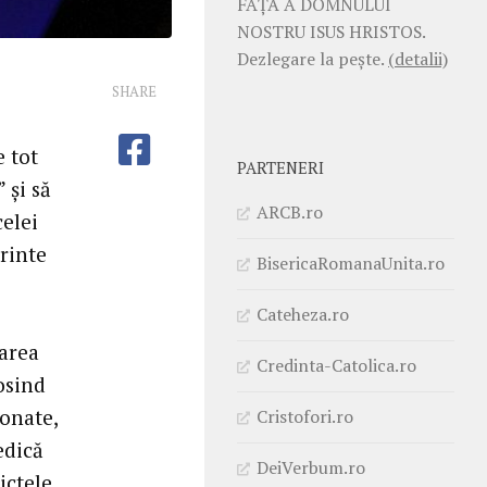
FAŢĂ A DOMNULUI
NOSTRU ISUS HRISTOS.
Dezlegare la pește.
(detalii)
SHARE
e tot
PARTENERI
 și să
ARCB.ro
celei
rinte
BisericaRomanaUnita.ro
Cateheza.ro
carea
Credinta-Catolica.ro
losind
ionate,
Cristofori.ro
edică
DeiVerbum.ro
ictele