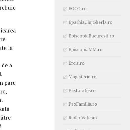
trebuie
EGCO.ro
EparhiaClujGherla.ro
nicarea
EpiscopiaBucuresti.ro
are
ate la
EpiscopiaMM.ro
Ercis.ro
 de a
.
Magisteriu.ro
ăm pare
Pastoratie.ro
re,
.
ProFamilia.ro
zată
către
Radio Vatican
ă