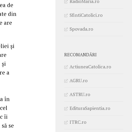
RadioMaria.ro
tea de
ate din
SfintiCatolici.ro
e are
Spovada.ro
iei și
are
RECOMANDĂRI
 și
ActiuneaCatolica.ro
re a
AGRU.ro
ASTRU.ro
a în
 cel
EdituraSapientia.ro
c îi
ITRC.ro
 să se