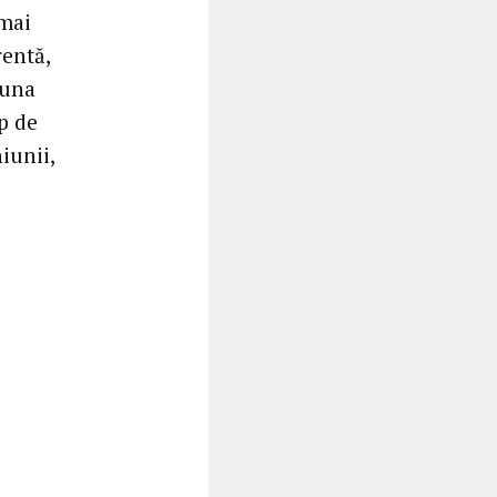
 mai
rentă,
auna
ip de
iunii,