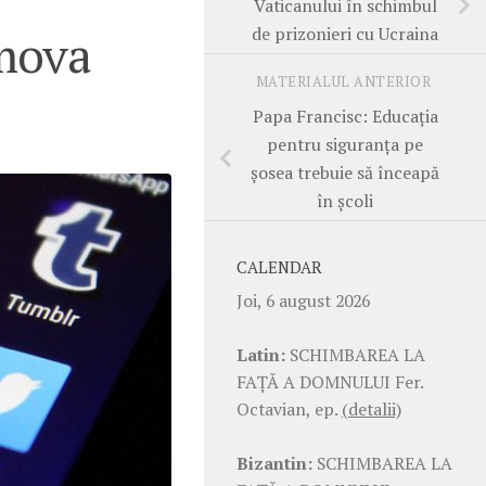
Vaticanului în schimbul
de prizonieri cu Ucraina
mova
MATERIALUL ANTERIOR
Papa Francisc: Educația
pentru siguranța pe
șosea trebuie să înceapă
în școli
CALENDAR
Joi, 6 august 2026
Latin:
SCHIMBAREA LA
FAŢĂ A DOMNULUI Fer.
Octavian, ep.
(detalii)
Bizantin:
SCHIMBAREA LA