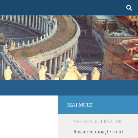
MAI MULT
MATERIALUL URMĂTOR
Rusia recunoaște rolul