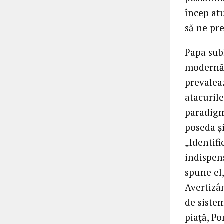
încep atu
să ne pr
Papa sub
modernă,
prevaleaz
atacurile
paradigma
poseda și
„Identif
indispen
spune el
Avertizâ
de sistem
piață, P