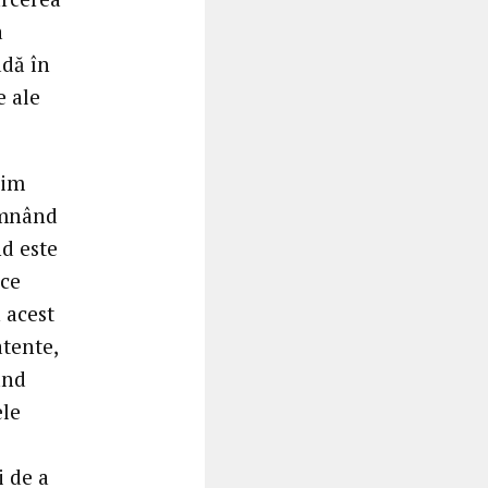
a
adă în
e ale
nim
demnând
nd este
ace
 acest
atente,
ând
ele
i de a