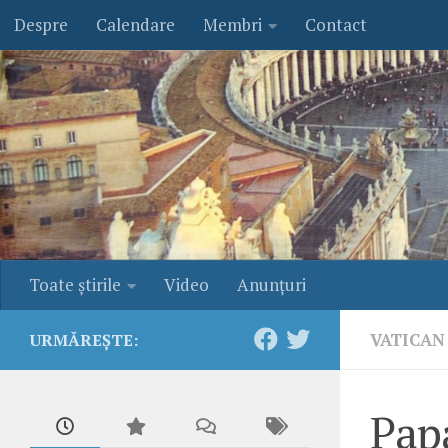
Despre
Calendare
Membri
Contact
Skip to content
Toate ştirile
Video
Anunţuri
VATICAN
URMĂREȘTE:
Pap