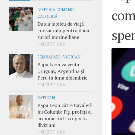
com
BISERICA ROMANO-
CATOLICĂ
Dublu jubileu de viață
sper
consacrată pentru două
surori morinelliane
5 AUGUST 2026
SEMNALĂRI
/
VATICAN
Papa Leon va vizita
Uruguay, Argentina și
Peru în luna noiembrie
5 AUGUST 2026
VATICAN
Papa Leon către Cavalerii
lui Columb: Fiți profeți ai
armoniei într-o epocă a
diviziunii
5 AUGUST 2026