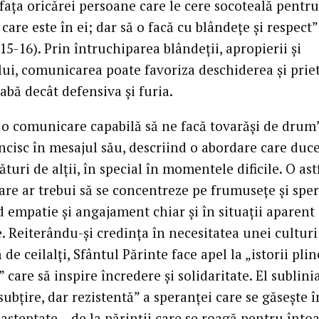
fața oricărei persoane care le cere socoteală pentru
care este în ei; dar să o facă cu blândețe și respect” 
15-16). Prin întruchiparea blândeții, apropierii și
lui, comunicarea poate favoriza deschiderea și prie
abă decât defensiva și furia.
 o comunicare capabilă să ne facă tovarăși de drum”
ncisc în mesajul său, descriind o abordare care duce
turi de alții, în special în momentele dificile. O ast
re ar trebui să se concentreze pe frumusețe și sper
 empatie și angajament chiar și în situații aparent
. Reiterându-și credința în necesitatea unei culturi
ță de ceilalți, Sfântul Părinte face apel la „istorii pli
 care să inspire încredere și solidaritate. El sublini
subțire, dar rezistentă” a speranței care se găsește î
așteptate – de la părinții care se roagă pentru înto