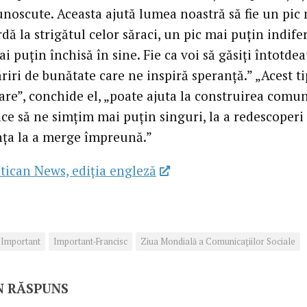
unoscute. Aceasta ajută lumea noastră să fie un pic
dă la strigătul celor săraci, un pic mai puțin indife
i puțin închisă în sine. Fie ca voi să găsiți întotde
ăriri de bunătate care ne inspiră speranță.” „Acest t
re”, conchide el, „poate ajuta la construirea comun
ace să ne simțim mai puțin singuri, la a redescoperi
ța la a merge împreună.”
tican News, ediția engleză
Important
Important-Francisc
Ziua Mondială a Comunicaţiilor Sociale
N RĂSPUNS