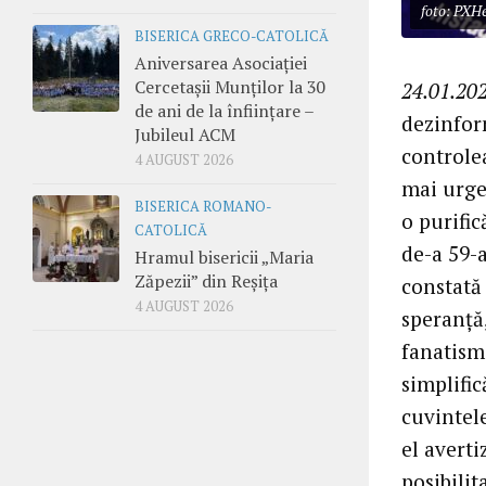
foto: PXH
BISERICA GRECO-CATOLICĂ
Aniversarea Asociației
Cercetașii Munților la 30
24.01.202
de ani de la înființare –
dezinfor
Jubileul ACM
controlea
4 AUGUST 2026
mai urge
BISERICA ROMANO-
o purific
CATOLICĂ
de-a 59-
Hramul bisericii „Maria
Zăpezii” din Reșița
constată
4 AUGUST 2026
speranță,
fanatism
simplific
cuvintele
el averti
posibilit