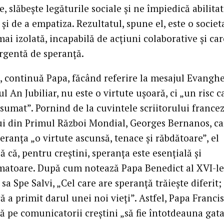
e, slăbește legăturile sociale și ne împiedică abilita
 și de a empatiza. Rezultatul, spune el, este o societ
mai izolată, incapabilă de acțiuni colaborative și car
rgentă de speranță.
, continuă Papa, făcând referire la mesajul Evanghel
ul An Jubiliar, nu este o virtute ușoară, ci „un risc c
sumat”. Pornind de la cuvintele scriitorului francez
ui din Primul Război Mondial, Georges Bernanos, ca
ranța „o virtute ascunsă, tenace și răbdătoare”, el
ă că, pentru creștini, speranța este esențială și
matoare. După cum notează Papa Benedict al XVI-le
 sa Spe Salvi, „Cel care are speranță trăiește diferit;
ă a primit darul unei noi vieți”. Astfel, Papa Francis
 pe comunicatorii creștini „să fie întotdeauna gata