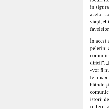
în sigura
acelor co
viață, ch
favelelor
În acest 
pelerini
comunica
dificil”.
«vor fi n
fel inspi
blânde și
comunica
istorii d
reitereaz