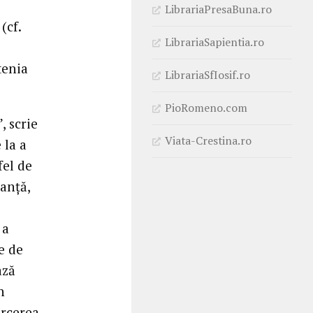
LibrariaPresaBuna.ro
(cf.
LibrariaSapientia.ro
tenia
LibrariaSfIosif.ro
PioRomeno.com
, scrie
Viata-Crestina.ro
 la a
fel de
anță,
 a
ne de
ază
n
arcerea