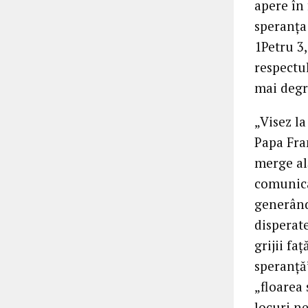
apere în 
speranța 
1Petru 3,
respectu
mai degr
„Visez la
Papa Fra
merge ală
comunica
generând
disperate
grijii fa
speranță”
„floarea 
locuri ne