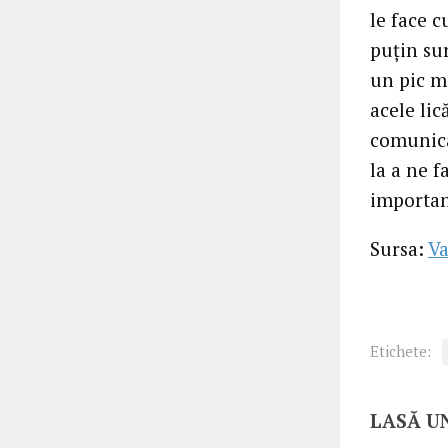
le face c
puțin sur
un pic ma
acele lic
comunica
la a ne f
importan
Sursa:
Va
Etichete:
LASĂ U