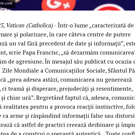
ere.com
5, Vatican (Catholica)
- Într-o lume „caracterizată de
mare și polarizare, în care câteva centre de putere
ză un val fără precedent de date și informații”, est
nt, scrie Papa Francisc, „să dezarmăm comunicarea”
ăm de agresiune. În mesajul său publicat cu ocazia 
a Zile Mondiale a Comunicațiilor Sociale, Sfântul Pă
 că „prea adesea astăzi, comunicarea nu generează
 ci teamă și disperare, prejudecăți și resentimente,
 și chiar ură”. Regretând faptul că, adesea, comuni
ă realitatea pentru a provoca reacții instinctive, fo
 ca arme și răspândind informații false sau distors
zează că astfel de practici creează dezbinare și împi
atea de a construi o speranță autentică. „Toate confl