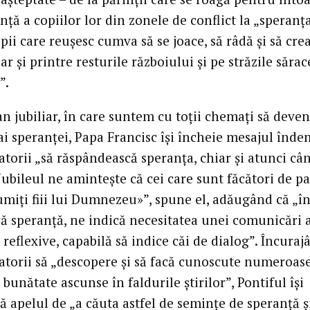
nță a copiilor lor din zonele de conflict la „speranț
pii care reușesc cumva să se joace, să râdă și să cre
iar și printre resturile războiului și pe străzile sărac
”.
an jubiliar, în care suntem cu toții chemați să deve
 ai speranței, Papa Francisc își încheie mesajul în
torii „să răspândească speranța, chiar și atunci câ
 „Jubileul ne amintește că cei care sunt făcători de p
umiți fiii lui Dumnezeu»”, spune el, adăugând că „în
ră speranță, ne indică necesitatea unei comunicări 
 reflexive, capabilă să indice căi de dialog”. Încuraj
torii să „descopere și să facă cunoscute numeroas
e bunătate ascunse în faldurile știrilor”, Pontiful își
ă apelul de „a căuta astfel de semințe de speranță ș