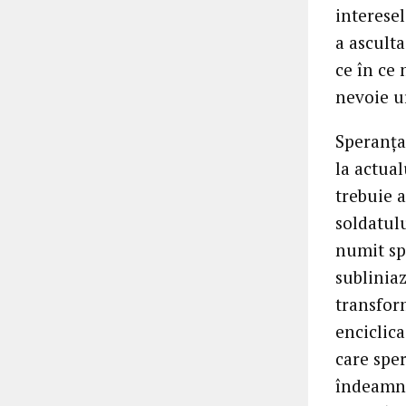
interesel
a asculta
ce în ce 
nevoie u
Speranța
la actual
trebuie a
soldatul
numit spe
subliniaz
transfor
enciclica
care sper
îndeamnă