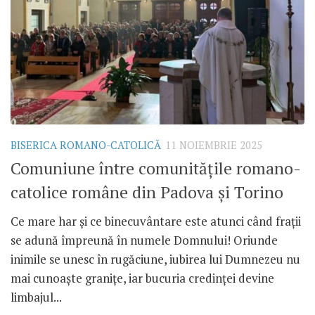
BISERICA ROMANO-CATOLICĂ
11 NOIEMBRIE 2025
Comuniune între comunitățile romano-
catolice române din Padova și Torino
Ce mare har și ce binecuvântare este atunci când frații
se adună împreună în numele Domnului! Oriunde
inimile se unesc în rugăciune, iubirea lui Dumnezeu nu
mai cunoaște granițe, iar bucuria credinței devine
limbajul...