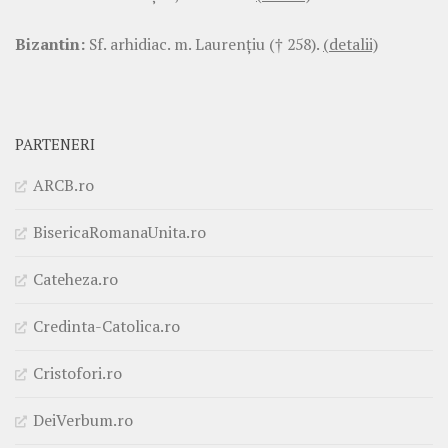
Bizantin:
Sf. arhidiac. m. Laurenţiu († 258).
(detalii)
PARTENERI
ARCB.ro
BisericaRomanaUnita.ro
Cateheza.ro
Credinta-Catolica.ro
Cristofori.ro
DeiVerbum.ro