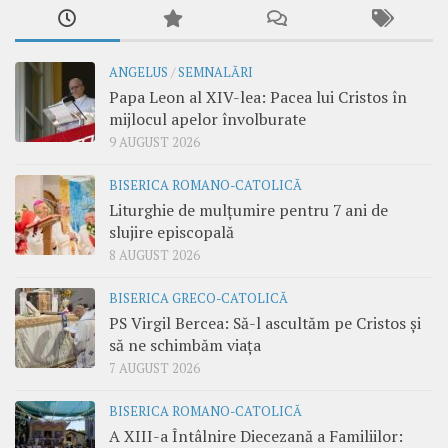
ANGELUS
/
SEMNALĂRI
Papa Leon al XIV-lea: Pacea lui Cristos în
mijlocul apelor învolburate
9 AUGUST 2026
BISERICA ROMANO-CATOLICĂ
Liturghie de mulțumire pentru 7 ani de
slujire episcopală
8 AUGUST 2026
BISERICA GRECO-CATOLICĂ
PS Virgil Bercea: Să-l ascultăm pe Cristos și
să ne schimbăm viața
7 AUGUST 2026
BISERICA ROMANO-CATOLICĂ
A XIII-a Întâlnire Diecezană a Familiilor: