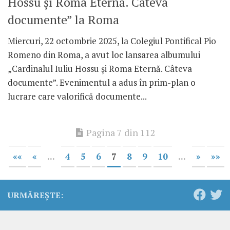
Hossu și Roma Eternă. Câteva
documente” la Roma
Miercuri, 22 octombrie 2025, la Colegiul Pontifical Pio
Romeno din Roma, a avut loc lansarea albumului
„Cardinalul Iuliu Hossu și Roma Eternă. Câteva
documente”. Evenimentul a adus în prim-plan o
lucrare care valorifică documente...
Pagina 7 din 112
««
«
...
4
5
6
7
8
9
10
...
»
»»
URMĂREȘTE: