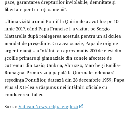
pace, garantarea drepturilor inviolabile, demnitate și
libertate pentru toți oamenii”.
Ultima vizită a unui Pontif la Quirinale a avut loc pe 10
iunie 2017, când Papa Francisc l-a vizitat pe Sergio
Mattarella după realegerea acestuia pentru un al doilea
mandat de președinte. Cu acea ocazie, Papa de origine
argentiniană s-a întâlnit cu aproximativ 200 de elevi din
școlile primare și gimnaziale din zonele afectate de
cutremur din Lazio, Umbria, Abruzzo, Marche și Emilia-
Romagna. Prima vizită papală la Quirinale, odinioară
reședința Pontifilor, datează din 28 decembrie 1939; Papa
Pius al XII-lea a răspuns unei întâlniri oficiale cu
conducerea Italiei.
Sursa:
Vatican News, ediția engleză