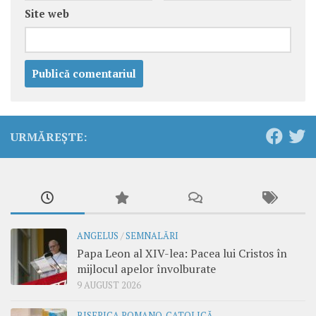
Site web
URMĂREȘTE:
ANGELUS
/
SEMNALĂRI
Papa Leon al XIV-lea: Pacea lui Cristos în
mijlocul apelor învolburate
9 AUGUST 2026
BISERICA ROMANO-CATOLICĂ