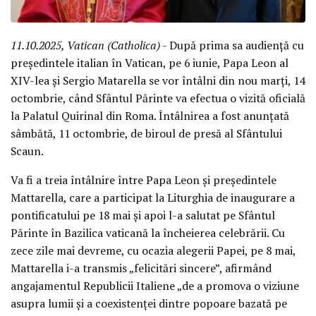
11.10.2025, Vatican (Catholica)
- După prima sa audiență cu
președintele italian în Vatican, pe 6 iunie, Papa Leon al
XIV-lea și Sergio Matarella se vor întâlni din nou marți, 14
octombrie, când Sfântul Părinte va efectua o vizită oficială
la Palatul Quirinal din Roma. Întâlnirea a fost anunțată
sâmbătă, 11 octombrie, de biroul de presă al Sfântului
Scaun.
Va fi a treia întâlnire între Papa Leon și președintele
Mattarella, care a participat la Liturghia de inaugurare a
pontificatului pe 18 mai și apoi l-a salutat pe Sfântul
Părinte în Bazilica vaticană la încheierea celebrării. Cu
zece zile mai devreme, cu ocazia alegerii Papei, pe 8 mai,
Mattarella i-a transmis „felicitări sincere”, afirmând
angajamentul Republicii Italiene „de a promova o viziune
asupra lumii și a coexistenței dintre popoare bazată pe