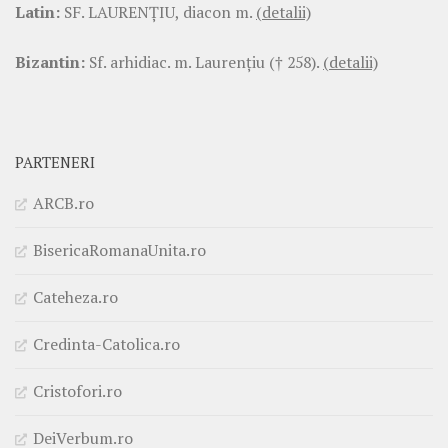
Latin:
SF. LAURENŢIU, diacon m.
(detalii)
Bizantin:
Sf. arhidiac. m. Laurenţiu († 258).
(detalii)
PARTENERI
ARCB.ro
BisericaRomanaUnita.ro
Cateheza.ro
Credinta-Catolica.ro
Cristofori.ro
DeiVerbum.ro