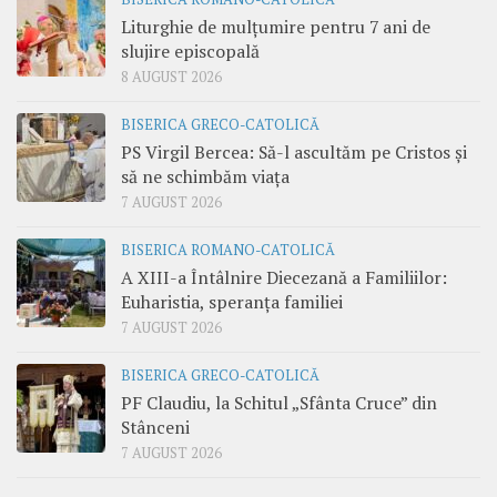
Liturghie de mulțumire pentru 7 ani de
slujire episcopală
8 AUGUST 2026
BISERICA GRECO-CATOLICĂ
PS Virgil Bercea: Să-l ascultăm pe Cristos și
să ne schimbăm viața
7 AUGUST 2026
BISERICA ROMANO-CATOLICĂ
A XIII-a Întâlnire Diecezană a Familiilor:
Euharistia, speranța familiei
7 AUGUST 2026
BISERICA GRECO-CATOLICĂ
PF Claudiu, la Schitul „Sfânta Cruce” din
Stânceni
7 AUGUST 2026