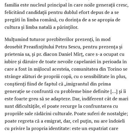
familia este nucleul principal în care noile generații cresc,
felicitând candidații pentru dublul efort depus de a se
pregăti în limba română, cu dorința de a se apropia de
cultura și limba natală a părinților.
Mulțumind tuturor prezbiterilor prezenți, în mod
deosebit Preasfințitului Petru Sescu, pentru prezența și
prietenia sa, și pr. diacon Daniel Mîrț, care s-a ocupat cu
iubire și dăruire de toate nevoile capelaniei în perioada în
care a fost în mijlocul acesteia, comunitatea din Torino se
strânge alături de propriii copii, cu o sensibilitate în plus,
conștienți fiind de faptul că „imigrantul din prima
generație se confruntă cu probleme bine definite […] și îi
este foarte greu să se adapteze. Dar, indiferent cât de mari
sunt dificultățile, el poate recurge la confruntarea cu
propriile sale rădăcini culturale. Poate suferi de nostalgie;
poate regreta că a emigrat, dar, cel puțin, nu are îndoieli
cu privire la propria identitate: este un expatriat care