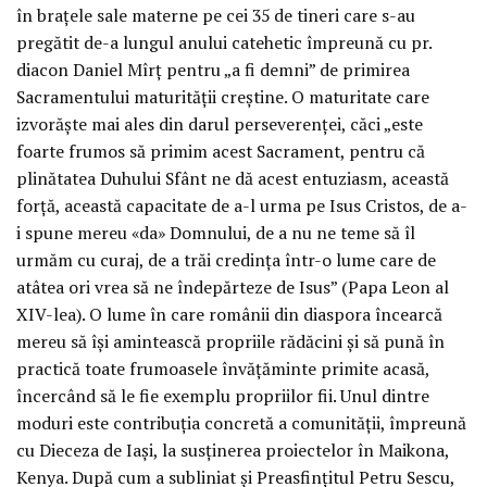
în brațele sale materne pe cei 35 de tineri care s-au
pregătit de-a lungul anului catehetic împreună cu pr.
diacon Daniel Mîrț pentru „a fi demni” de primirea
Sacramentului maturității creștine. O maturitate care
izvorăște mai ales din darul perseverenței, căci „este
foarte frumos să primim acest Sacrament, pentru că
plinătatea Duhului Sfânt ne dă acest entuziasm, această
forță, această capacitate de a-l urma pe Isus Cristos, de a-
i spune mereu «da» Domnului, de a nu ne teme să îl
urmăm cu curaj, de a trăi credința într-o lume care de
atâtea ori vrea să ne îndepărteze de Isus” (Papa Leon al
XIV-lea). O lume în care românii din diaspora încearcă
mereu să își amintească propriile rădăcini și să pună în
practică toate frumoasele învățăminte primite acasă,
încercând să le fie exemplu propriilor fii. Unul dintre
moduri este contribuția concretă a comunității, împreună
cu Dieceza de Iași, la susținerea proiectelor în Maikona,
Kenya. După cum a subliniat și Preasfințitul Petru Sescu,