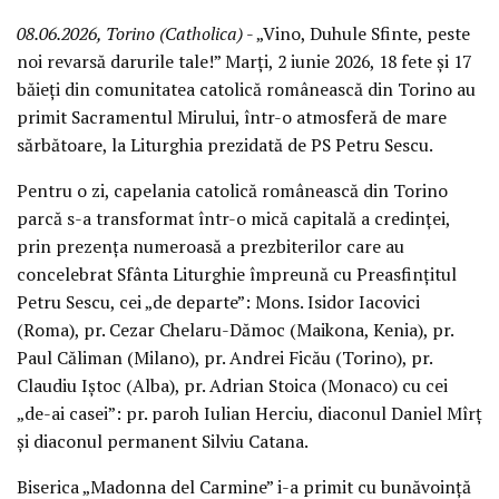
08.06.2026, Torino (Catholica)
- „Vino, Duhule Sfinte, peste
noi revarsă darurile tale!” Marți, 2 iunie 2026, 18 fete și 17
băieți din comunitatea catolică românească din Torino au
primit Sacramentul Mirului, într-o atmosferă de mare
sărbătoare, la Liturghia prezidată de PS Petru Sescu.
Pentru o zi, capelania catolică românească din Torino
parcă s-a transformat într-o mică capitală a credinței,
prin prezența numeroasă a prezbiterilor care au
concelebrat Sfânta Liturghie împreună cu Preasfințitul
Petru Sescu, cei „de departe”: Mons. Isidor Iacovici
(Roma), pr. Cezar Chelaru-Dămoc (Maikona, Kenia), pr.
Paul Căliman (Milano), pr. Andrei Ficău (Torino), pr.
Claudiu Iștoc (Alba), pr. Adrian Stoica (Monaco) cu cei
„de-ai casei”: pr. paroh Iulian Herciu, diaconul Daniel Mîrț
și diaconul permanent Silviu Catana.
Biserica „Madonna del Carmine” i-a primit cu bunăvoință