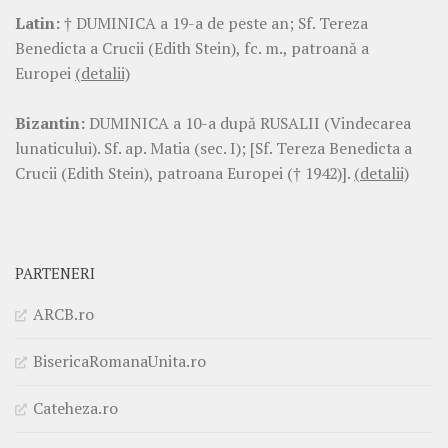
Latin:
† DUMINICA a 19-a de peste an; Sf. Tereza
Benedicta a Crucii (Edith Stein), fc. m., patroană a
Europei
(detalii)
Bizantin:
DUMINICA a 10-a după RUSALII (Vindecarea
lunaticului). Sf. ap. Matia (sec. I); [Sf. Tereza Benedicta a
Crucii (Edith Stein), patroana Europei († 1942)].
(detalii)
PARTENERI
ARCB.ro
BisericaRomanaUnita.ro
Cateheza.ro