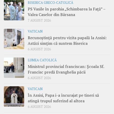
BISERICA GRECO-CATOLICĂ
PS Vasile în parohia „Schimbarea la Față” –
Valea Caselor din Bârsana
7 AUGUST 2026
VATICAN
Recunoștință pentru vizita papală la Assisi:
Astăzi simțim că suntem Biserica
6 AUGUST 2026
LUMEA CATOLICĂ
Ministrul provincial franciscan: Școala Sf.
Francisc predă Evanghelia păcii
6 AUGUST 2026
VATICAN
În Assisi, Papa i-a încurajat pe tineri să
atingă trupul suferind al altora
6 AUGUST 2026