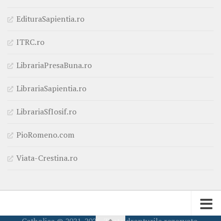
EdituraSapientia.ro
ITRC.ro
LibrariaPresaBuna.ro
LibrariaSapientia.ro
LibrariaSfIosif.ro
PioRomeno.com
Viata-Crestina.ro