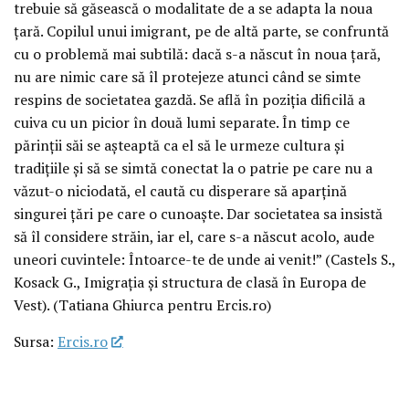
trebuie să găsească o modalitate de a se adapta la noua
țară. Copilul unui imigrant, pe de altă parte, se confruntă
cu o problemă mai subtilă: dacă s-a născut în noua țară,
nu are nimic care să îl protejeze atunci când se simte
respins de societatea gazdă. Se află în poziția dificilă a
cuiva cu un picior în două lumi separate. În timp ce
părinții săi se așteaptă ca el să le urmeze cultura și
tradițiile și să se simtă conectat la o patrie pe care nu a
văzut-o niciodată, el caută cu disperare să aparțină
singurei țări pe care o cunoaște. Dar societatea sa insistă
să îl considere străin, iar el, care s-a născut acolo, aude
uneori cuvintele: Întoarce-te de unde ai venit!” (Castels S.,
Kosack G., Imigrația și structura de clasă în Europa de
Vest). (Tatiana Ghiurca pentru Ercis.ro)
Sursa:
Ercis.ro