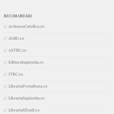
RECOMANDĂRI
ActiuneaCatolica.ro
AGRU.ro
ASTRU.ro
EdituraSapientia.ro
ITRC.ro
LibrariaPresaBuna.ro
LibrariaSapientia.ro
LibrariaSfIosif.ro