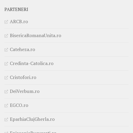
PARTENERI
ARCB.ro
BisericaRomanaUnita.ro
Cateheza.ro
Credinta-Catolica.ro
Cristofori.ro
DeiVerbum.ro
EGCO.ro
EparhiaClujGherla.ro
EpiscopiaBucuresti.ro