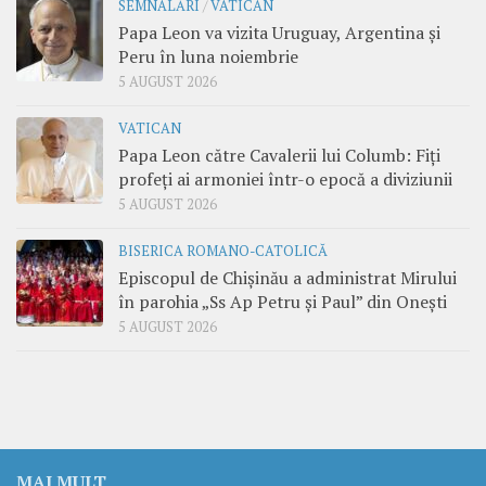
SEMNALĂRI
/
VATICAN
Papa Leon va vizita Uruguay, Argentina și
Peru în luna noiembrie
5 AUGUST 2026
VATICAN
Papa Leon către Cavalerii lui Columb: Fiți
profeți ai armoniei într-o epocă a diviziunii
5 AUGUST 2026
BISERICA ROMANO-CATOLICĂ
Episcopul de Chișinău a administrat Mirului
în parohia „Ss Ap Petru și Paul” din Onești
5 AUGUST 2026
MAI MULT