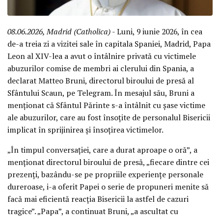
08.06.2026, Madrid (Catholica)
- Luni, 9 iunie 2026, în cea
de-a treia zi a vizitei sale în capitala Spaniei, Madrid, Papa
Leon al XIV-lea a avut o întâlnire privată cu victimele
abuzurilor comise de membri ai clerului din Spania, a
declarat Matteo Bruni, directorul biroului de presă al
Sfântului Scaun, pe Telegram. În mesajul său, Bruni a
menționat că Sfântul Părinte s-a întâlnit cu șase victime
ale abuzurilor, care au fost însoțite de personalul Bisericii
implicat în sprijinirea și însoțirea victimelor.
„În timpul conversației, care a durat aproape o oră”, a
menționat directorul biroului de presă, „fiecare dintre cei
prezenți, bazându-se pe propriile experiențe personale
dureroase, i-a oferit Papei o serie de propuneri menite să
facă mai eficientă reacția Bisericii la astfel de cazuri
tragice”. „Papa”, a continuat Bruni, „a ascultat cu