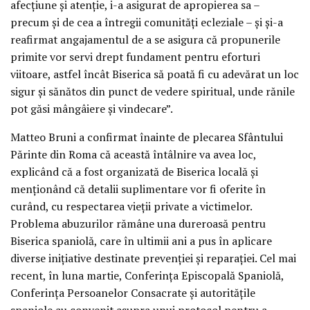
afecțiune și atenție, i-a asigurat de apropierea sa –
precum și de cea a întregii comunități ecleziale – și și-a
reafirmat angajamentul de a se asigura că propunerile
primite vor servi drept fundament pentru eforturi
viitoare, astfel încât Biserica să poată fi cu adevărat un loc
sigur și sănătos din punct de vedere spiritual, unde rănile
pot găsi mângâiere și vindecare”.
Matteo Bruni a confirmat înainte de plecarea Sfântului
Părinte din Roma că această întâlnire va avea loc,
explicând că a fost organizată de Biserica locală și
menționând că detalii suplimentare vor fi oferite în
curând, cu respectarea vieții private a victimelor.
Problema abuzurilor rămâne una dureroasă pentru
Biserica spaniolă, care în ultimii ani a pus în aplicare
diverse inițiative destinate prevenției și reparației. Cel mai
recent, în luna martie, Conferința Episcopală Spaniolă,
Conferința Persoanelor Consacrate și autoritățile
spaniole au convenit asupra unui protocol pentru a