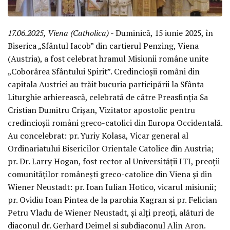
17.06.2025, Viena (Catholica)
- Duminică, 15 iunie 2025, în
Biserica „Sfântul Iacob” din cartierul Penzing, Viena
(Austria), a fost celebrat hramul Misiunii române unite
„Coborârea Sfântului Spirit”. Credincioșii români din
capitala Austriei au trăit bucuria participării la Sfânta
Liturghie arhierească, celebrată de către Preasfinția Sa
Cristian Dumitru Crișan, Vizitator apostolic pentru
credincioșii români greco-catolici din Europa Occidentală.
Au concelebrat: pr. Yuriy Kolasa, Vicar general al
Ordinariatului Bisericilor Orientale Catolice din Austria;
pr. Dr. Larry Hogan, fost rector al Universității ITI, preoții
comunităților românești greco-catolice din Viena și din
Wiener Neustadt: pr. Ioan Iulian Hotico, vicarul misiunii;
pr. Ovidiu Ioan Pintea de la parohia Kagran si pr. Felician
Petru Vladu de Wiener Neustadt, și alți preoți, alături de
diaconul dr. Gerhard Deimel si subdiaconul Alin Aron.