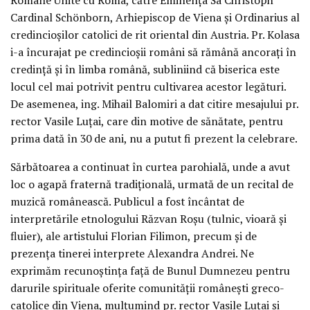
Cardinal Schönborn, Arhiepiscop de Viena și Ordinarius al
credincioșilor catolici de rit oriental din Austria. Pr. Kolasa
i-a încurajat pe credincioșii români să rămână ancorați în
credință și în limba română, subliniind că biserica este
locul cel mai potrivit pentru cultivarea acestor legături.
De asemenea, ing. Mihail Balomiri a dat citire mesajului pr.
rector Vasile Luțai, care din motive de sănătate, pentru
prima dată în 30 de ani, nu a putut fi prezent la celebrare.
Sărbătoarea a continuat în curtea parohială, unde a avut
loc o agapă fraternă tradițională, urmată de un recital de
muzică românească. Publicul a fost încântat de
interpretările etnologului Răzvan Roșu (tulnic, vioară și
fluier), ale artistului Florian Filimon, precum și de
prezența tinerei interprete Alexandra Andrei. Ne
exprimăm recunoștința față de Bunul Dumnezeu pentru
darurile spirituale oferite comunității românești greco-
catolice din Viena, mulțumind pr. rector Vasile Luțai și