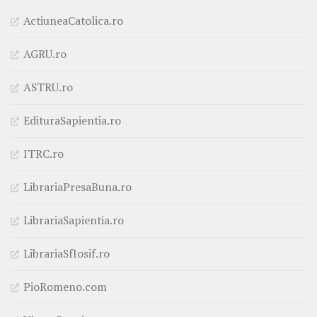
ActiuneaCatolica.ro
AGRU.ro
ASTRU.ro
EdituraSapientia.ro
ITRC.ro
LibrariaPresaBuna.ro
LibrariaSapientia.ro
LibrariaSfIosif.ro
PioRomeno.com