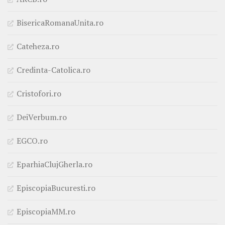
BisericaRomanaUnita.ro
Cateheza.ro
Credinta-Catolica.ro
Cristofori.ro
DeiVerbum.ro
EGCO.ro
EparhiaClujGherla.ro
EpiscopiaBucuresti.ro
EpiscopiaMM.ro