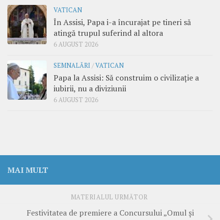
VATICAN
În Assisi, Papa i-a încurajat pe tineri să
atingă trupul suferind al altora
6 AUGUST 2026
SEMNALĂRI
/
VATICAN
Papa la Assisi: Să construim o civilizație a
iubirii, nu a diviziunii
6 AUGUST 2026
MAI MULT
MATERIALUL URMĂTOR
Festivitatea de premiere a Concursului „Omul și