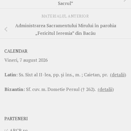
Sacrul”
MATERIALUL ANTERIOR
Administrarea Sacramentului Mirului în parohia
„Fericitul Ieremia” din Bacău
CALENDAR
Vineri, 7 august 2026
Latin:
Ss. Sixt al II-lea, pp. şi îns., m. ; Caietan, pr.
(detalii)
Bizantin:
Sf. cuv. m. Dometie Persul († 262).
(detalii)
PARTENERI
ARCB.ro