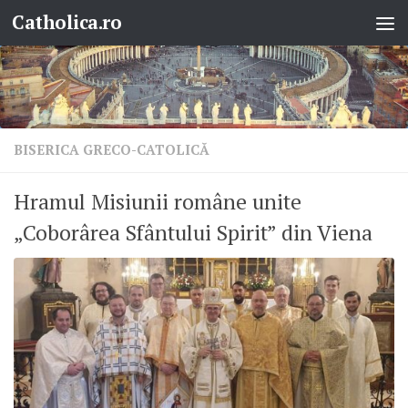
Catholica.ro
Skip to content
BISERICA GRECO-CATOLICĂ
Hramul Misiunii române unite
„Coborârea Sfântului Spirit” din Viena