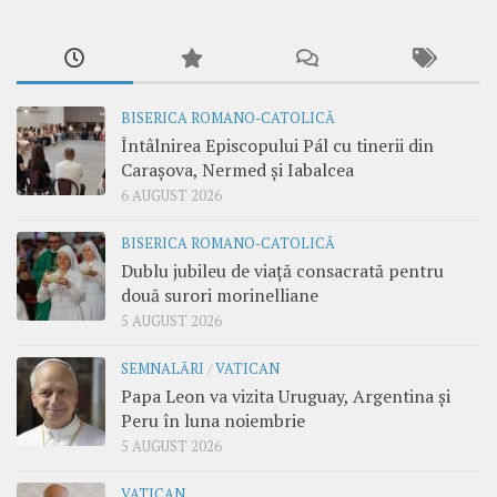
BISERICA ROMANO-CATOLICĂ
Întâlnirea Episcopului Pál cu tinerii din
Carașova, Nermed și Iabalcea
6 AUGUST 2026
BISERICA ROMANO-CATOLICĂ
Dublu jubileu de viață consacrată pentru
două surori morinelliane
5 AUGUST 2026
SEMNALĂRI
/
VATICAN
Papa Leon va vizita Uruguay, Argentina și
Peru în luna noiembrie
5 AUGUST 2026
VATICAN