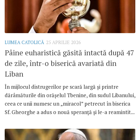
LUMEA CATOLICĂ
25 APRILIE 2026
Pâine euharistică găsită intactă după 47
de zile, într-o biserică avariată din
Liban
În mijlocul distrugerilor pe scară largă și printre
dărâmăturile din orășelul Tbenine, din sudul Libanului,
ceea ce unii numesc un „miracol” petrecut în biserica
Sf. Gheorghe a adus o nouă speranță și le-a reamintit...