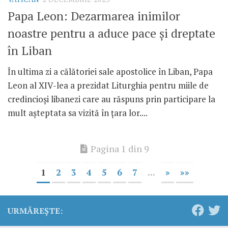
Papa Leon: Dezarmarea inimilor
noastre pentru a aduce pace și dreptate
în Liban
În ultima zi a călătoriei sale apostolice în Liban, Papa
Leon al XIV-lea a prezidat Liturghia pentru miile de
credincioși libanezi care au răspuns prin participare la
mult așteptata sa vizită în țara lor....
Pagina 1 din 9
1
2
3
4
5
6
7
...
»
»»
URMĂREȘTE: