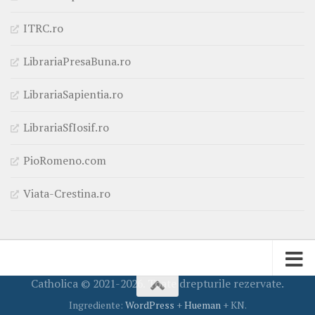
ITRC.ro
LibrariaPresaBuna.ro
LibrariaSapientia.ro
LibrariaSfIosif.ro
PioRomeno.com
Viata-Crestina.ro
Catholica © 2021-2026. Toate drepturile rezervate.
Ingrediente:
WordPress
+
Hueman
+ KN.