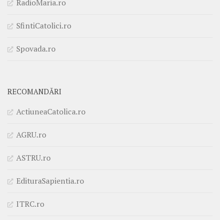
RadioMaria.ro
SfintiCatolici.ro
Spovada.ro
RECOMANDĂRI
ActiuneaCatolica.ro
AGRU.ro
ASTRU.ro
EdituraSapientia.ro
ITRC.ro