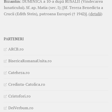
Bizantin:
DUMINICA a 10-a după RUSALII (Vindecarea
lunaticului). Sf. ap. Matia (sec. I); [Sf. Tereza Benedicta a
Crucii (Edith Stein), patroana Europei († 1942)].
(detalii)
PARTENERI
ARCB.ro
BisericaRomanaUnita.ro
Cateheza.ro
Credinta-Catolica.ro
Cristofori.ro
DeiVerbum.ro