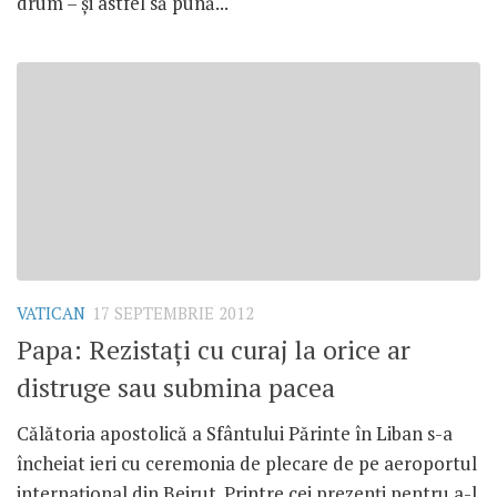
drum – şi astfel să pună...
VATICAN
17 SEPTEMBRIE 2012
Papa: Rezistaţi cu curaj la orice ar
distruge sau submina pacea
Călătoria apostolică a Sfântului Părinte în Liban s-a
încheiat ieri cu ceremonia de plecare de pe aeroportul
internaţional din Beirut. Printre cei prezenţi pentru a-l