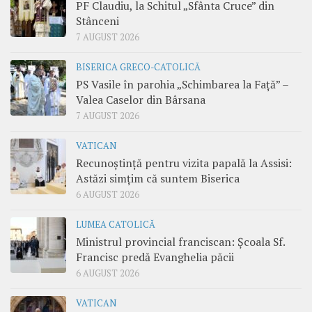
PF Claudiu, la Schitul „Sfânta Cruce” din
Stânceni
7 AUGUST 2026
BISERICA GRECO-CATOLICĂ
PS Vasile în parohia „Schimbarea la Față” –
Valea Caselor din Bârsana
7 AUGUST 2026
VATICAN
Recunoștință pentru vizita papală la Assisi:
Astăzi simțim că suntem Biserica
6 AUGUST 2026
LUMEA CATOLICĂ
Ministrul provincial franciscan: Școala Sf.
Francisc predă Evanghelia păcii
6 AUGUST 2026
VATICAN