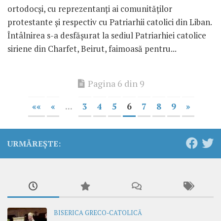
ortodocşi, cu reprezentanţi ai comunităţilor
protestante şi respectiv cu Patriarhii catolici din Liban.
Întâlnirea s-a desfăşurat la sediul Patriarhiei catolice
siriene din Charfet, Beirut, faimoasă pentru...
Pagina 6 din 9
««
«
...
3
4
5
6
7
8
9
»
URMĂREȘTE:
BISERICA GRECO-CATOLICĂ