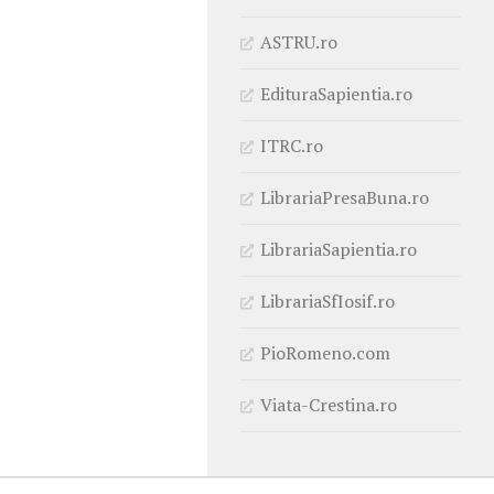
ASTRU.ro
EdituraSapientia.ro
ITRC.ro
LibrariaPresaBuna.ro
LibrariaSapientia.ro
LibrariaSfIosif.ro
PioRomeno.com
Viata-Crestina.ro