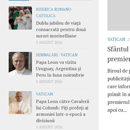
BISERICA ROMANO-
CATOLICĂ
Dublu jubileu de viață
consacrată pentru două
surori morinelliane
VATICAN
2
5 AUGUST 2026
Sfântul
SEMNALĂRI
/
VATICAN
premier
Papa Leon va vizita
Uruguay, Argentina și
Biroul de 
Peru în luna noiembrie
publicităţ
5 AUGUST 2026
care info
primit în 
VATICAN
Papa Leon către Cavalerii
premierul 
lui Columb: Fiți profeți ai
apoi cu...
armoniei într-o epocă a
diviziunii
5 AUGUST 2026