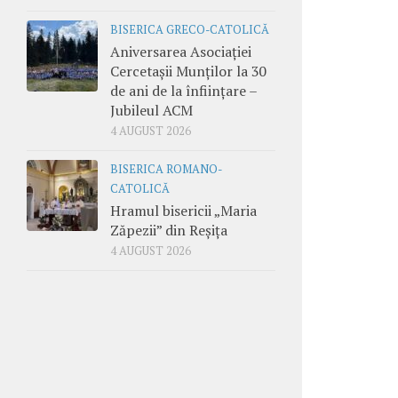
BISERICA GRECO-CATOLICĂ
Aniversarea Asociației
Cercetașii Munților la 30
de ani de la înființare –
Jubileul ACM
4 AUGUST 2026
BISERICA ROMANO-
CATOLICĂ
Hramul bisericii „Maria
Zăpezii” din Reșița
4 AUGUST 2026