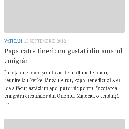
VATICAN
15 SEPTEMBRIE 2012
Papa către tineri: nu gustaţi din amarul
emigrării
În faţa unei mari şi entuziaste mulţimi de tineri,
reunite la Bkerke, lângă Beirut, Papa Benedict al XVI-
lea a făcut astăzi un apel puternic pentru încetarea
emigrării creştinilor din Orientul Mijlociu, o tendinţă
ce...