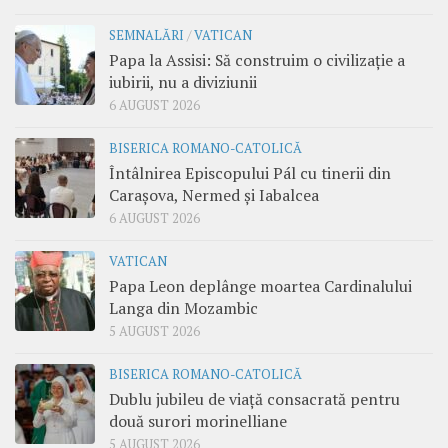
SEMNALĂRI
/
VATICAN
Papa la Assisi: Să construim o civilizație a
iubirii, nu a diviziunii
6 AUGUST 2026
BISERICA ROMANO-CATOLICĂ
Întâlnirea Episcopului Pál cu tinerii din
Carașova, Nermed și Iabalcea
6 AUGUST 2026
VATICAN
Papa Leon deplânge moartea Cardinalului
Langa din Mozambic
5 AUGUST 2026
BISERICA ROMANO-CATOLICĂ
Dublu jubileu de viață consacrată pentru
două surori morinelliane
5 AUGUST 2026