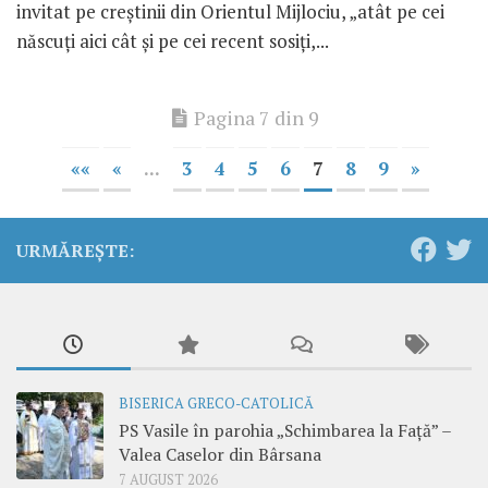
invitat pe creştinii din Orientul Mijlociu, „atât pe cei
născuţi aici cât şi pe cei recent sosiţi,...
Pagina 7 din 9
««
«
...
3
4
5
6
7
8
9
»
URMĂREȘTE:
BISERICA GRECO-CATOLICĂ
PS Vasile în parohia „Schimbarea la Față” –
Valea Caselor din Bârsana
7 AUGUST 2026