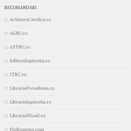
RECOMANDĂRI
ActiuneaCatolica.ro
AGRU.ro
ASTRU.ro
EdituraSapientia.ro
ITRC.ro
LibrariaPresaBuna.ro
LibrariaSapientia.ro
LibrariaSfIosif.ro
PioRomeno.com