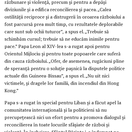
răzbunare și violență, precum și pentru a depăși
diviziunile și a edifica reconcilierea și pacea. „Calea
ostilității reciproce și a distrugerii în oroarea războiului a
fost parcursă prea mult timp, cu rezultatele deplorabile
care sunt sub ochii tuturor”, a spus el. „Trebuie să
schimbăm cursul; trebuie să ne educăm inimile pentru
pace.” Papa Leon al XIV-lea s-a rugat apoi pentru
Orientul Mijlociu și pentru toate popoarele care suferă
din cauza războiului. „Ofer, de asemenea, rugăciuni pline
de speranță pentru o soluție pașnică la disputele politice
actuale din Guineea-Bissau”, a spus el. „Nu uit nici
victimele, și dragele lor familii, din incendiul din Hong
Kong.”
Papa s-a rugat în special pentru Liban și a făcut apel la
comunitatea internațională și la politicieni să nu
precupețească nici un efort pentru a promova dialogul și
reconcilierea în toate locurile sfâșiate de război și
violență. În încheiere, Sfântul Părinte i-a îndemnat pe