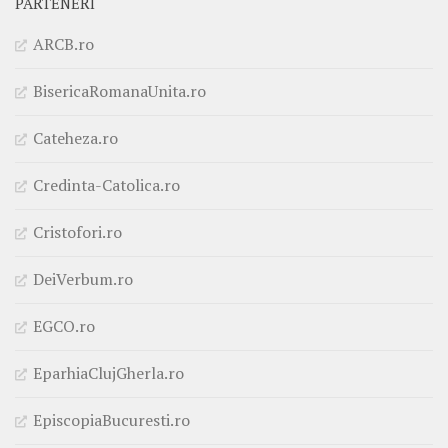
PARTENERI
ARCB.ro
BisericaRomanaUnita.ro
Cateheza.ro
Credinta-Catolica.ro
Cristofori.ro
DeiVerbum.ro
EGCO.ro
EparhiaClujGherla.ro
EpiscopiaBucuresti.ro