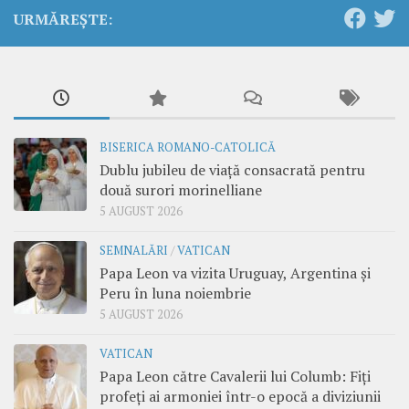
URMĂREȘTE:
BISERICA ROMANO-CATOLICĂ
Dublu jubileu de viață consacrată pentru
două surori morinelliane
5 AUGUST 2026
SEMNALĂRI
/
VATICAN
Papa Leon va vizita Uruguay, Argentina și
Peru în luna noiembrie
5 AUGUST 2026
VATICAN
Papa Leon către Cavalerii lui Columb: Fiți
profeți ai armoniei într-o epocă a diviziunii