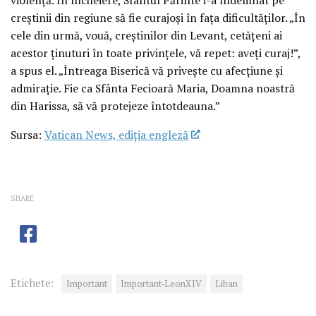
creștinii din regiune să fie curajoși în fața dificultăților. „În
cele din urmă, vouă, creștinilor din Levant, cetățeni ai
acestor ținuturi în toate privințele, vă repet: aveți curaj!”,
a spus el. „Întreaga Biserică vă privește cu afecțiune și
admirație. Fie ca Sfânta Fecioară Maria, Doamna noastră
din Harissa, să vă protejeze întotdeauna.”
Sursa:
Vatican News, ediția engleză
SHARE
Etichete:
Important
Important-LeonXIV
Liban