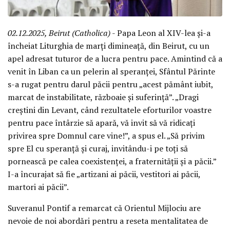
02.12.2025, Beirut (Catholica)
- Papa Leon al XIV-lea și-a
încheiat Liturghia de marți dimineață, din Beirut, cu un
apel adresat tuturor de a lucra pentru pace. Amintind că a
venit în Liban ca un pelerin al speranței, Sfântul Părinte
s-a rugat pentru darul păcii pentru „acest pământ iubit,
marcat de instabilitate, războaie și suferință”. „Dragi
creștini din Levant, când rezultatele eforturilor voastre
pentru pace întârzie să apară, vă invit să vă ridicați
privirea spre Domnul care vine!”, a spus el. „Să privim
spre El cu speranță și curaj, invitându-i pe toți să
pornească pe calea coexistenței, a fraternității și a păcii.”
I-a încurajat să fie „artizani ai păcii, vestitori ai păcii,
martori ai păcii”.
Suveranul Pontif a remarcat că Orientul Mijlociu are
nevoie de noi abordări pentru a reseta mentalitatea de