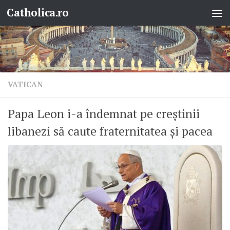
Catholica.ro
Skip to content
VATICAN
Papa Leon i-a îndemnat pe creștinii
libanezi să caute fraternitatea și pacea