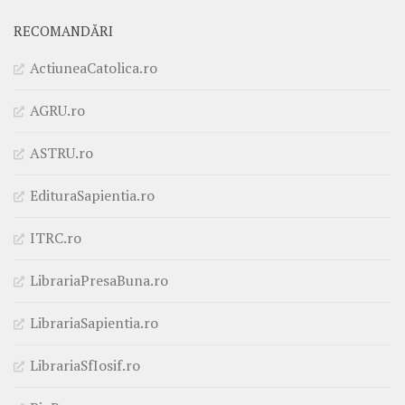
RECOMANDĂRI
ActiuneaCatolica.ro
AGRU.ro
ASTRU.ro
EdituraSapientia.ro
ITRC.ro
LibrariaPresaBuna.ro
LibrariaSapientia.ro
LibrariaSfIosif.ro