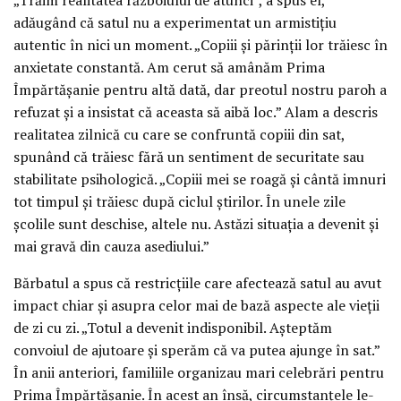
adăugând că satul nu a experimentat un armistițiu
autentic în nici un moment. „Copiii și părinții lor trăiesc în
anxietate constantă. Am cerut să amânăm Prima
Împărtășanie pentru altă dată, dar preotul nostru paroh a
refuzat și a insistat că aceasta să aibă loc.” Alam a descris
realitatea zilnică cu care se confruntă copiii din sat,
spunând că trăiesc fără un sentiment de securitate sau
stabilitate psihologică. „Copiii mei se roagă și cântă imnuri
tot timpul și trăiesc după ciclul știrilor. În unele zile
școlile sunt deschise, altele nu. Astăzi situația a devenit și
mai gravă din cauza asediului.”
Bărbatul a spus că restricțiile care afectează satul au avut
impact chiar și asupra celor mai de bază aspecte ale vieții
de zi cu zi. „Totul a devenit indisponibil. Așteptăm
convoiul de ajutoare și sperăm că va putea ajunge în sat.”
În anii anteriori, familiile organizau mari celebrări pentru
Prima Împărtășanie. În acest an însă, circumstanțele le-