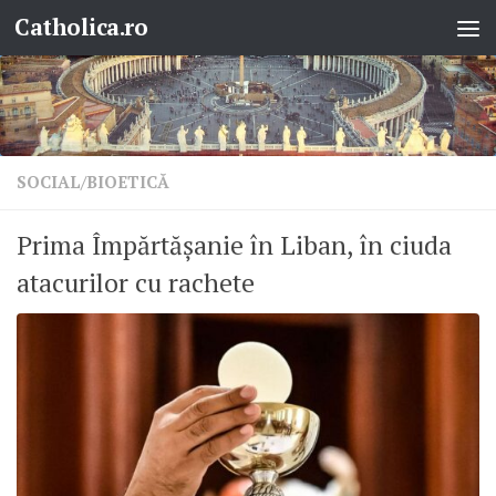
Catholica.ro
Skip to content
SOCIAL/BIOETICĂ
Prima Împărtășanie în Liban, în ciuda
atacurilor cu rachete