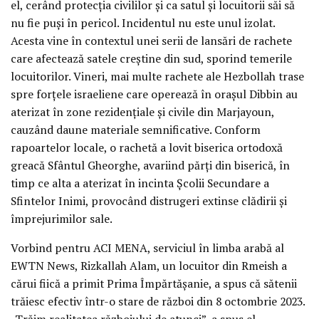
el, cerând protecția civililor și ca satul și locuitorii săi să
nu fie puși în pericol. Incidentul nu este unul izolat.
Acesta vine în contextul unei serii de lansări de rachete
care afectează satele creștine din sud, sporind temerile
locuitorilor. Vineri, mai multe rachete ale Hezbollah trase
spre forțele israeliene care operează în orașul Dibbin au
aterizat în zone rezidențiale și civile din Marjayoun,
cauzând daune materiale semnificative. Conform
rapoartelor locale, o rachetă a lovit biserica ortodoxă
greacă Sfântul Gheorghe, avariind părți din biserică, în
timp ce alta a aterizat în incinta Școlii Secundare a
Sfintelor Inimi, provocând distrugeri extinse clădirii și
împrejurimilor sale.
Vorbind pentru ACI MENA, serviciul în limba arabă al
EWTN News, Rizkallah Alam, un locuitor din Rmeish a
cărui fiică a primit Prima Împărtășanie, a spus că sătenii
trăiesc efectiv într-o stare de război din 8 octombrie 2023.
„Trăim realitatea războiului de atunci”, a spus el,