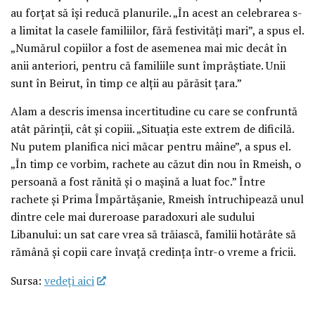
au forțat să își reducă planurile. „În acest an celebrarea s-
a limitat la casele familiilor, fără festivități mari”, a spus el.
„Numărul copiilor a fost de asemenea mai mic decât în
anii anteriori, pentru că familiile sunt împrăștiate. Unii
sunt în Beirut, în timp ce alții au părăsit țara.”
Alam a descris imensa incertitudine cu care se confruntă
atât părinții, cât și copiii. „Situația este extrem de dificilă.
Nu putem planifica nici măcar pentru mâine”, a spus el.
„În timp ce vorbim, rachete au căzut din nou în Rmeish, o
persoană a fost rănită și o mașină a luat foc.” Între
rachete și Prima Împărtășanie, Rmeish întruchipează unul
dintre cele mai dureroase paradoxuri ale sudului
Libanului: un sat care vrea să trăiască, familii hotărâte să
rămână și copii care învață credința într-o vreme a fricii.
Sursa:
vedeţi aici