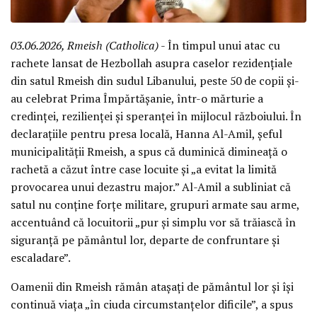
03.06.2026, Rmeish (Catholica)
- În timpul unui atac cu
rachete lansat de Hezbollah asupra caselor rezidențiale
din satul Rmeish din sudul Libanului, peste 50 de copii și-
au celebrat Prima Împărtășanie, într-o mărturie a
credinței, rezilienței și speranței în mijlocul războiului. În
declarațiile pentru presa locală, Hanna Al-Amil, șeful
municipalității Rmeish, a spus că duminică dimineață o
rachetă a căzut între case locuite și „a evitat la limită
provocarea unui dezastru major.” Al-Amil a subliniat că
satul nu conține forțe militare, grupuri armate sau arme,
accentuând că locuitorii „pur și simplu vor să trăiască în
siguranță pe pământul lor, departe de confruntare și
escaladare”.
Oamenii din Rmeish rămân atașați de pământul lor și își
continuă viața „în ciuda circumstanțelor dificile”, a spus