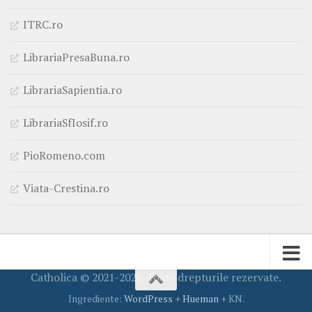
ITRC.ro
LibrariaPresaBuna.ro
LibrariaSapientia.ro
LibrariaSfIosif.ro
PioRomeno.com
Viata-Crestina.ro
Catholica © 2021-2026. Toate drepturile rezervate.
Ingrediente:
WordPress
+
Hueman
+ KN.