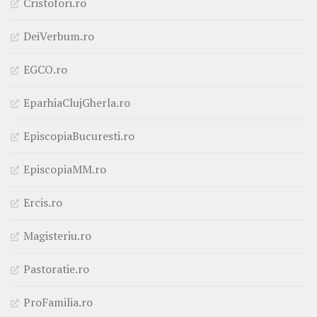
Cristofori.ro
DeiVerbum.ro
EGCO.ro
EparhiaClujGherla.ro
EpiscopiaBucuresti.ro
EpiscopiaMM.ro
Ercis.ro
Magisteriu.ro
Pastoratie.ro
ProFamilia.ro