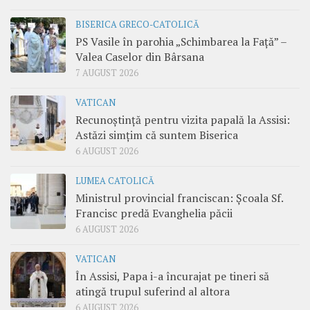
BISERICA GRECO-CATOLICĂ
PS Vasile în parohia „Schimbarea la Față” –
Valea Caselor din Bârsana
7 AUGUST 2026
VATICAN
Recunoștință pentru vizita papală la Assisi:
Astăzi simțim că suntem Biserica
6 AUGUST 2026
LUMEA CATOLICĂ
Ministrul provincial franciscan: Școala Sf.
Francisc predă Evanghelia păcii
6 AUGUST 2026
VATICAN
În Assisi, Papa i-a încurajat pe tineri să
atingă trupul suferind al altora
6 AUGUST 2026