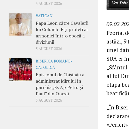
Ven. Fult
5 AUGUST 2026
VATICAN
Papa Leon către Cavalerii
09.02.202
lui Columb: Fiți profeți ai
Peoria, 
armoniei într-o epocă a
astăzi, 9
diviziunii
unei dat
5 AUGUST 2026
SUA ci în
BISERICA ROMANO-
„Sfântul
CATOLICĂ
Episcopul de Chișinău a
al lui D
administrat Mirului în
etapa bea
parohia „Ss Ap Petru și
beatifică
Paul” din Onești
5 AUGUST 2026
„În Biser
declarar
«Fericit