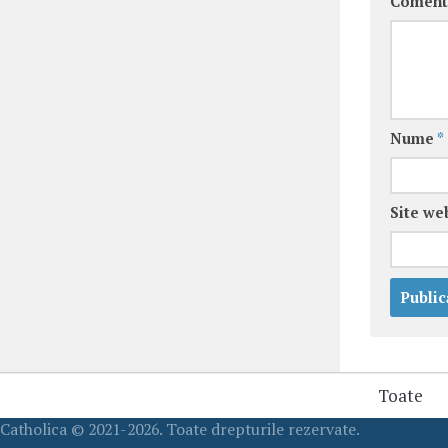
Coment
Nume
*
Site we
Toate
Catholica © 2021-2026. Toate drepturile rezervate.