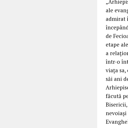
„Arhiepi
ale evang
admirat 
începând
de Fecioa
etape ale
a relați
într-o în
viața sa,
săi ani d
Arhiepis
făcută pe
Bisericii
nevoiași 
Evangheli