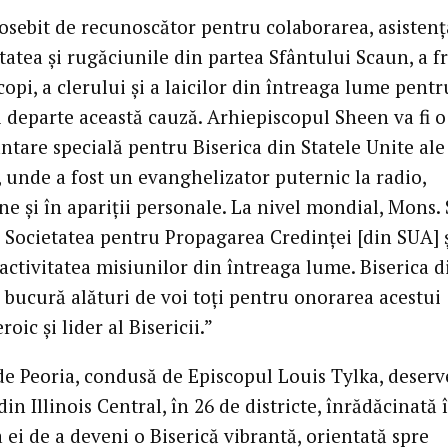
osebit de recunoscător pentru colaborarea, asistenț
atea și rugăciunile din partea Sfântului Scaun, a fr
opi, a clerului și a laicilor din întreaga lume pentr
 departe această cauză. Arhiepiscopul Sheen va fi o
ntare specială pentru Biserica din Statele Unite ale
, unde a fost un evanghelizator puternic la radio,
ne și în apariții personale. La nivel mondial, Mons.
 Societatea pentru Propagarea Credinței [din SUA] ș
activitatea misiunilor din întreaga lume. Biserica d
 bucură alături de voi toți pentru onorarea acestui
roic și lider al Bisericii.”
de Peoria, condusă de Episcopul Louis Tylka, deserv
 din Illinois Central, în 26 de districte, înrădăcinată 
ei de a deveni o Biserică vibrantă, orientată spre