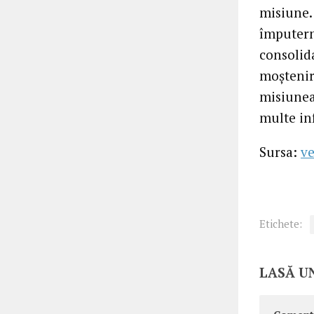
misiune.
împuterni
consolida
moșteniri
misiunea
multe in
Sursa:
ve
Etichete:
LASĂ U