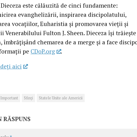
 Dieceza este călăuzită de cinci fundamente:
cirea evanghelizării, inspirarea discipolatului,
rea vocațiilor, Euharistia și promovarea vieții și
i Venerabilului Fulton J. Sheen. Dieceza își trăiește
, îmbrățișând chemarea de a merge și a face discipo
formații pe
CDoP.org
.
deţi aici
Important
Sfinţi
Statele Unite ale Americii
N RĂSPUNS