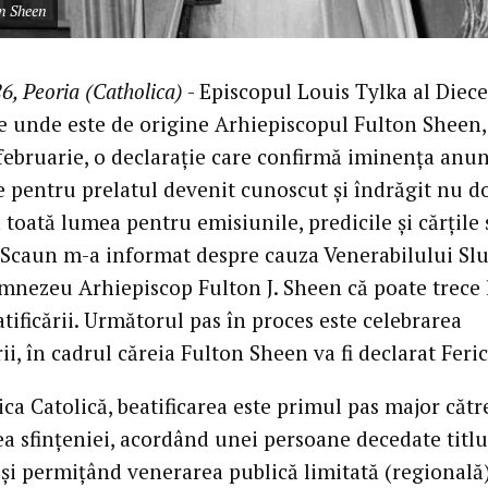
on Sheen
6, Peoria (Catholica)
- Episcopul Louis Tylka al Diece
de unde este de origine Arhiepiscopul Fulton Sheen,
 februarie, o declarație care confirmă iminența anun
e pentru prelatul devenit cunoscut și îndrăgit nu d
 toată lumea pentru emisiunile, predicile și cărțile 
 Scaun m-a informat despre cauza Venerabilului Slu
umnezeu Arhiepiscop Fulton J. Sheen că poate trece 
tificării. Următorul pas în proces este celebrarea
rii, în cadrul căreia Fulton Sheen va fi declarat Feric
ica Catolică, beatificarea este primul pas major cătr
ea sfințeniei, acordând unei persoane decedate titlu
» și permițând venerarea publică limitată (regională