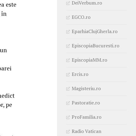
DeiVerbum.ro
ea este
 în
EGCO.ro
EparhiaClujGherla.ro
EpiscopiaBucuresti.ro
 un
EpiscopiaMM.ro
oarei
Ercis.ro
Magisteriu.ro
nedict
Pastoratie.ro
r, pe
ProFamilia.ro
Radio Vatican