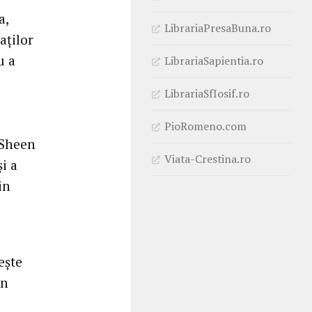
a,
LibrariaPresaBuna.ro
aților
u a
LibrariaSapientia.ro
LibrariaSfIosif.ro
PioRomeno.com
 Sheen
Viata-Crestina.ro
i a
in
ește
în