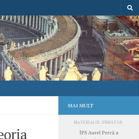
MAI MULT
MATERIALUL URMĂTOR
eoria
ÎPS Aurel Percă a