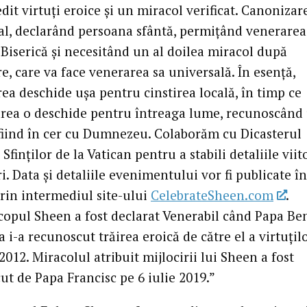
dit virtuți eroice și un miracol verificat. Canonizar
nal, declarând persoana sfântă, permițând venerarea
 Biserică și necesitând un al doilea miracol după
re, care va face venerarea sa universală. În esență,
rea deschide ușa pentru cinstirea locală, în timp ce
rea o deschide pentru întreaga lume, recunoscând
 fiind în cer cu Dumnezeu. Colaborăm cu Dicasterul
Sfinților de la Vatican pentru a stabili detaliile viit
ri. Data și detaliile evenimentului vor fi publicate în
rin intermediul site-ului
CelebrateSheen.com
.
copul Sheen a fost declarat Venerabil când Papa Be
a i-a recunoscut trăirea eroică de către el a virtuțilo
2012. Miracolul atribuit mijlocirii lui Sheen a fost
ut de Papa Francisc pe 6 iulie 2019.”