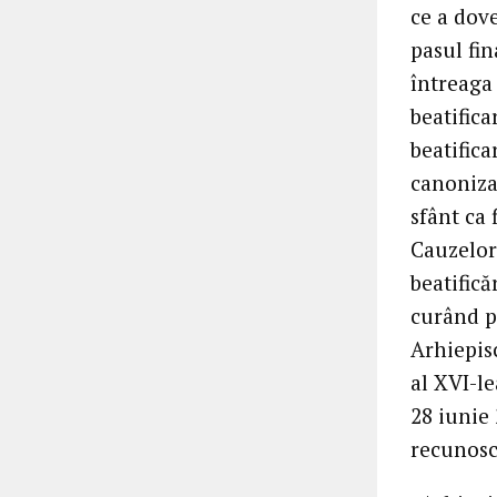
ce a dove
pasul fi
întreaga
beatifica
beatifica
canoniza
sfânt ca
Cauzelor 
beatifică
curând p
Arhiepis
al XVI-le
28 iunie 
recunosc