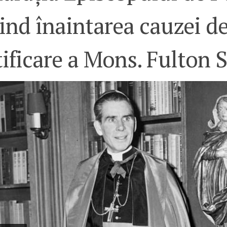
ind înaintarea cauzei d
ificare a Mons. Fulton 