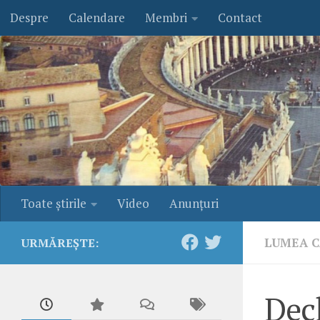
Despre
Calendare
Membri
Contact
Skip to content
Toate ştirile
Video
Anunţuri
LUMEA C
URMĂREȘTE:
Decl