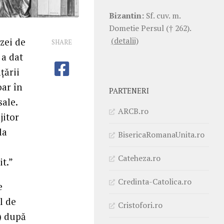
Bizantin:
Sf. cuv. m.
Dometie Persul († 262).
(detalii)
zei de
SHARE
 a dat
țării
oar în
PARTENERI
sale.
ARCB.ro
jitor
la
BisericaRomanaUnita.ro
Cateheza.ro
it.”
Credinta-Catolica.ro
e
l de
Cristofori.ro
) după