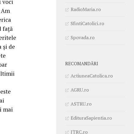
 voci
RadioMaria.ro
. Am
erica
SfintiCatolici.ro
 față
eritele
Spovada.ro
 și de
ete
RECOMANDĂRI
oar
ultimii
ActiuneaCatolica.ro
AGRU.ro
 este
ai
ASTRU.ro
ei mai
EdituraSapientia.ro
ITRC.ro