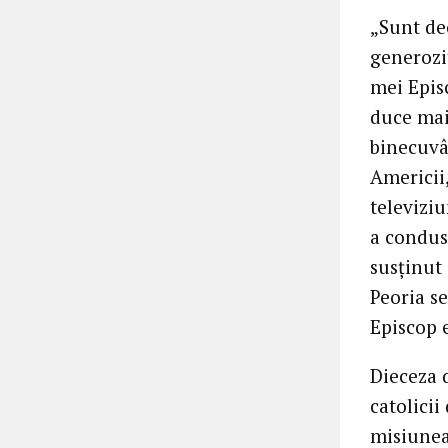
„Sunt de
generozit
mei Episc
duce mai
binecuvâ
Americii
televiziu
a condus
susținut 
Peoria se
Episcop e
Dieceza 
catolicii
misiunea 