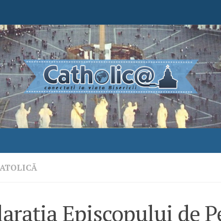
ATOLICĂ
arația Episcopului de P