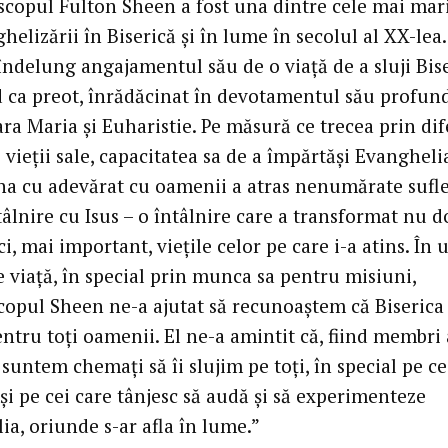
scopul Fulton Sheen a fost una dintre cele mai mari
helizării în Biserică și în lume în secolul al XX-lea
îndelung angajamentul său de o viață de a sluji Bis
 ca preot, înrădăcinat în devotamentul său profund
ra Maria și Euharistie. Pe măsură ce trecea prin dif
 vieții sale, capacitatea sa de a împărtăși Evanghelia
ona cu adevărat cu oamenii a atras nenumărate sufl
tâlnire cu Isus – o întâlnire care a transformat nu d
 ci, mai important, viețile celor pe care i-a atins. În 
e viață, în special prin munca sa pentru misiuni,
copul Sheen ne-a ajutat să recunoaștem că Biserica
ntru toți oamenii. El ne-a amintit că, fiind membri 
, suntem chemați să îi slujim pe toți, în special pe c
și pe cei care tânjesc să audă și să experimenteze
a, oriunde s-ar afla în lume.”