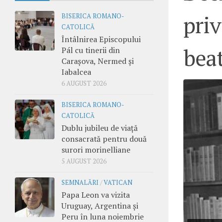
priv
BISERICA ROMANO-
CATOLICĂ
Întâlnirea Episcopului
beat
Pál cu tinerii din
Carașova, Nermed și
Iabalcea
6 AUGUST 2026
BISERICA ROMANO-
CATOLICĂ
Dublu jubileu de viață
consacrată pentru două
surori morinelliane
5 AUGUST 2026
SEMNALĂRI
/
VATICAN
Papa Leon va vizita
Uruguay, Argentina și
Peru în luna noiembrie