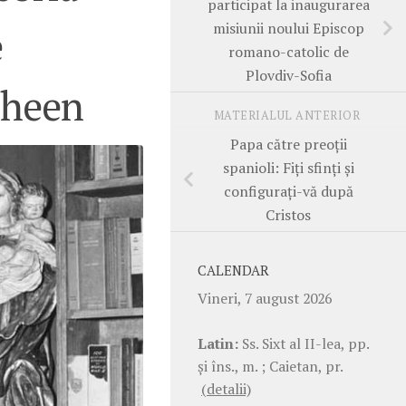
participat la inaugurarea
misiunii noului Episcop
e
romano-catolic de
Plovdiv-Sofia
Sheen
MATERIALUL ANTERIOR
Papa către preoții
spanioli: Fiți sfinți și
configurați-vă după
Cristos
CALENDAR
Vineri, 7 august 2026
Latin:
Ss. Sixt al II-lea, pp.
şi îns., m. ; Caietan, pr.
(detalii)