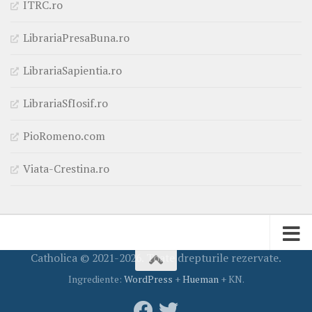
ITRC.ro
LibrariaPresaBuna.ro
LibrariaSapientia.ro
LibrariaSfIosif.ro
PioRomeno.com
Viata-Crestina.ro
Catholica © 2021-2026. Toate drepturile rezervate.
Ingrediente:
WordPress
+
Hueman
+ KN.