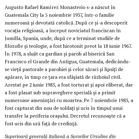
Augusto Rafael Ramírez Monasterio s-a născut în
Guatemala City la 5 noiembrie 1937, într-o familie
numeroasă și devotată catolică. După ce și-a descoperit
vocația religioasă, a început noviciatul franciscan în
Jumilla, Spania, unde, după ce a terminat studiile de
filozofie și teologie, a fost hirotonit preot la 18 iunie 1967.
În 1978, a slujit ca gardian și paroh al bisericii San
Francisco el Grande din Antigua, Guatemala, dedicându-
se vieții pastorale a parohiei și celor săraci și lipsiți de
apărare, în timp ce țara era sfâșiată de războiul civil.
Arestat pe 2 iunie 1983, a fost torturat și apoi eliberat, dar
a fost plasat sub supraveghere specială și a primit
numeroase amenințări cu moartea. Pe 7 noiembrie 1983, a
fost capturat din nou de soldați și ucis în timpul unui
transfer la periferia orașului. Decretul recunoaște că a
fost ucis din ură față de credință.
Superioară generală italiană a Surorilor Ursuline din