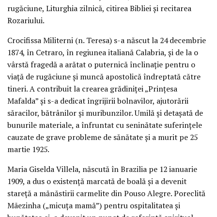
rugăciune, Liturghia zilnică, citirea Bibliei și recitarea
Rozariului.
Crocifissa Militerni (n. Teresa) s-a născut la 24 decembrie
1874, în Cetraro, în regiunea italiană Calabria, și de la o
vârstă fragedă a arătat o puternică înclinație pentru o
viață de rugăciune și muncă apostolică îndreptată către
tineri. A contribuit la crearea grădiniței „Prințesa
Mafalda” și s-a dedicat îngrijirii bolnavilor, ajutorării
săracilor, bătrânilor și muribunzilor. Umilă și detașată de
bunurile materiale, a înfruntat cu seninătate suferințele
cauzate de grave probleme de sănătate și a murit pe 25
martie 1925.
Maria Giselda Villela, născută în Brazilia pe 12 ianuarie
1909, a dus o existență marcată de boală și a devenit
stareță a mănăstirii carmelite din Pouso Alegre. Poreclită
Mãezinha („micuța mamă”) pentru ospitalitatea și