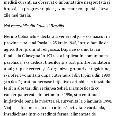
medicii curanți au observat o îmbunătățire neașteptată și
bruscă, cu progrese rapide și vindecare completă câteva
zile mai târziu.
Noi venerabile din Italia și Brazilia
Nerino Cobianchi – declarată venerabil joi – s-a născut în
provincia italiană Pavia la 25 iunie 1945, într-o familie de
agricultori profund religioasă. După ce s-a mutat cu
familia la Cilavegna în 1974, s-a implicat în comunitatea
parohială, s-a dedicat tinerilor și a fost printre fondatorii
unui grup de cercetași. A organizat grupuri de rugăciune,
s-a oferit voluntară după cutremurul din Irpinia din 1980
și a desfășurat numeroase inițiative caritabile, extinzându-
le și în alte țări din regiunea Sahel. Diagnosticată cu
cancer pancreatic în octombrie 1996, și-a continuat
inițiativele până la moartea ei, survenită la 3 ianuarie 1998.
Viața i-a fost marcată de o intensă activitate caritabilă,
înrădăcinată într-o credință fermă, alimentată de