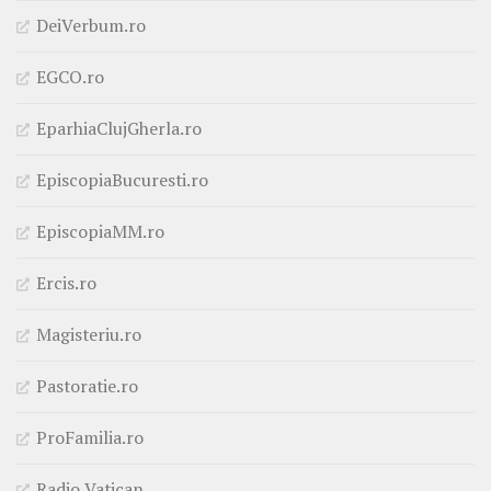
DeiVerbum.ro
EGCO.ro
EparhiaClujGherla.ro
EpiscopiaBucuresti.ro
EpiscopiaMM.ro
Ercis.ro
Magisteriu.ro
Pastoratie.ro
ProFamilia.ro
Radio Vatican