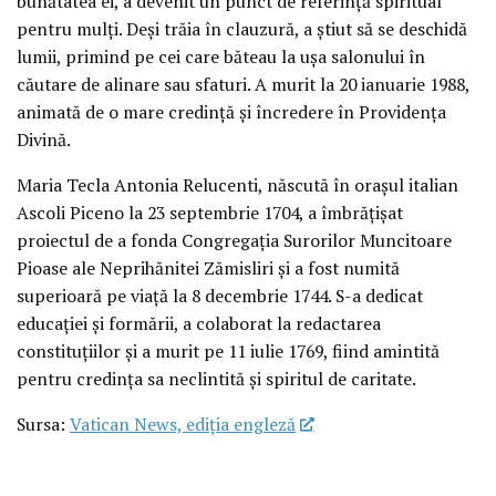
bunătatea ei, a devenit un punct de referință spiritual
pentru mulți. Deși trăia în clauzură, a știut să se deschidă
lumii, primind pe cei care băteau la ușa salonului în
căutare de alinare sau sfaturi. A murit la 20 ianuarie 1988,
animată de o mare credință și încredere în Providența
Divină.
Maria Tecla Antonia Relucenti, născută în orașul italian
Ascoli Piceno la 23 septembrie 1704, a îmbrățișat
proiectul de a fonda Congregația Surorilor Muncitoare
Pioase ale Neprihănitei Zămisliri și a fost numită
superioară pe viață la 8 decembrie 1744. S-a dedicat
educației și formării, a colaborat la redactarea
constituțiilor și a murit pe 11 iulie 1769, fiind amintită
pentru credința sa neclintită și spiritul de caritate.
Sursa:
Vatican News, ediția engleză