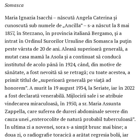
Somasca
Maria Ignazia Isacchi – născută Angela Caterina și
cunoscută sub numele de „Ancilla” – s-a născut la 8 mai
1857, în Stezzano, în provincia italiană Bergamo, și a
intrat în Ordinul Surorilor Ursuline din Somasca la puțin
peste vârsta de 20 de ani. Aleasă superioară generală, a
mutat casa mamă la Asola și a continuat să conducă
institutul de acolo până în 1924, când, din motive de
sănătate, a fost nevoită să se retragă; cu toate acestea, a
primit titlul de „superioară generală pe viață ad
honorem”. A murit la 19 august 1934, la Seriate, iar în 2022
a fost declarată venerabilă. Mijlocirii sale i se atribuie
vindecarea miraculoasă, în 1950, a sr. Maria Assunta
Zappella, care suferea de dureri abdominale severe din
cauza unei „enterocolite de natură probabil tuberculoasă”.
În ultima zi a novenei, sora s-a simțit brusc mai bine; a
doua zi, o radiografie toracică a arătat regresia bolii, iar