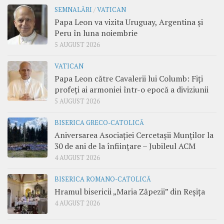
SEMNALĂRI
/
VATICAN
Papa Leon va vizita Uruguay, Argentina și
Peru în luna noiembrie
5 AUGUST 2026
VATICAN
Papa Leon către Cavalerii lui Columb: Fiți
profeți ai armoniei într-o epocă a diviziunii
5 AUGUST 2026
BISERICA GRECO-CATOLICĂ
Aniversarea Asociației Cercetașii Munților la
30 de ani de la înființare – Jubileul ACM
4 AUGUST 2026
BISERICA ROMANO-CATOLICĂ
Hramul bisericii „Maria Zăpezii” din Reșița
4 AUGUST 2026