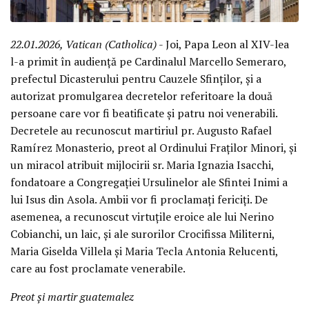
22.01.2026, Vatican (Catholica)
- Joi, Papa Leon al XIV-lea
l-a primit în audiență pe Cardinalul Marcello Semeraro,
prefectul Dicasterului pentru Cauzele Sfinților, și a
autorizat promulgarea decretelor referitoare la două
persoane care vor fi beatificate și patru noi venerabili.
Decretele au recunoscut martiriul pr. Augusto Rafael
Ramírez Monasterio, preot al Ordinului Fraților Minori, și
un miracol atribuit mijlocirii sr. Maria Ignazia Isacchi,
fondatoare a Congregației Ursulinelor ale Sfintei Inimi a
lui Isus din Asola. Ambii vor fi proclamați fericiți. De
asemenea, a recunoscut virtuțile eroice ale lui Nerino
Cobianchi, un laic, și ale surorilor Crocifissa Militerni,
Maria Giselda Villela și Maria Tecla Antonia Relucenti,
care au fost proclamate venerabile.
Preot și martir guatemalez