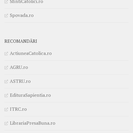
SfintiCatolici.ro
Spovada.ro
RECOMANDĂRI
ActiuneaCatolica.ro
AGRU.ro
ASTRU.ro
EdituraSapientia.ro
ITRC.ro
LibrariaPresaBuna.ro