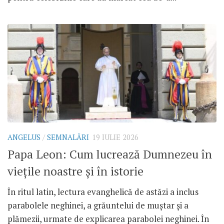
ANGELUS
/
SEMNALĂRI
19 IULIE 2026
Papa Leon: Cum lucrează Dumnezeu în
viețile noastre și în istorie
În ritul latin, lectura evanghelică de astăzi a inclus
parabolele neghinei, a grăuntelui de muștar și a
plămezii, urmate de explicarea parabolei neghinei. În