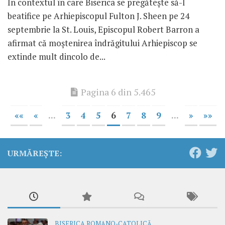
În contextul în care Biserica se pregătește să-l
beatifice pe Arhiepiscopul Fulton J. Sheen pe 24
septembrie la St. Louis, Episcopul Robert Barron a
afirmat că moștenirea îndrăgitului Arhiepiscop se
extinde mult dincolo de...
Pagina 6 din 5.465
««
«
...
3
4
5
6
7
8
9
...
»
»»
URMĂREȘTE:
BISERICA ROMANO-CATOLICĂ