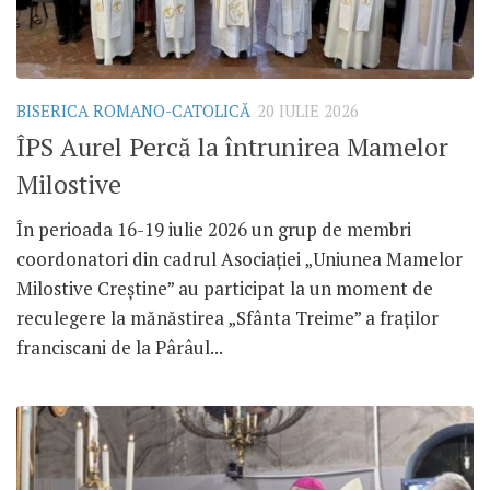
BISERICA ROMANO-CATOLICĂ
20 IULIE 2026
ÎPS Aurel Percă la întrunirea Mamelor
Milostive
În perioada 16-19 iulie 2026 un grup de membri
coordonatori din cadrul Asociației „Uniunea Mamelor
Milostive Creștine” au participat la un moment de
reculegere la mănăstirea „Sfânta Treime” a fraților
franciscani de la Pârâul...