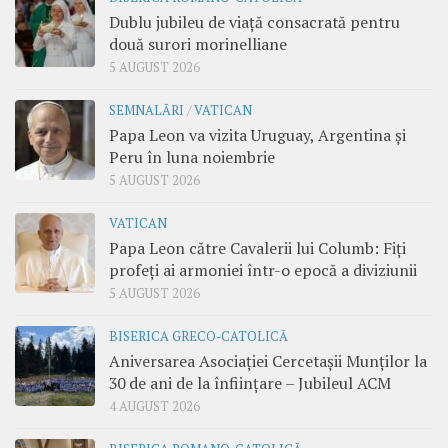
Dublu jubileu de viață consacrată pentru
două surori morinelliane
5 AUGUST 2026
SEMNALĂRI
/
VATICAN
Papa Leon va vizita Uruguay, Argentina și
Peru în luna noiembrie
5 AUGUST 2026
VATICAN
Papa Leon către Cavalerii lui Columb: Fiți
profeți ai armoniei într-o epocă a diviziunii
5 AUGUST 2026
BISERICA GRECO-CATOLICĂ
Aniversarea Asociației Cercetașii Munților la
30 de ani de la înființare – Jubileul ACM
4 AUGUST 2026