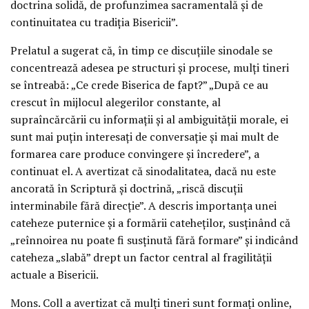
doctrina solidă, de profunzimea sacramentală și de
continuitatea cu tradiția Bisericii”.
Prelatul a sugerat că, în timp ce discuțiile sinodale se
concentrează adesea pe structuri și procese, mulți tineri
se întreabă: „Ce crede Biserica de fapt?” „După ce au
crescut în mijlocul alegerilor constante, al
supraîncărcării cu informații și al ambiguității morale, ei
sunt mai puțin interesați de conversație și mai mult de
formarea care produce convingere și încredere”, a
continuat el. A avertizat că sinodalitatea, dacă nu este
ancorată în Scriptură și doctrină, „riscă discuții
interminabile fără direcție”. A descris importanța unei
cateheze puternice și a formării cateheților, susținând că
„reînnoirea nu poate fi susținută fără formare” și indicând
cateheza „slabă” drept un factor central al fragilității
actuale a Bisericii.
Mons. Coll a avertizat că mulți tineri sunt formați online,