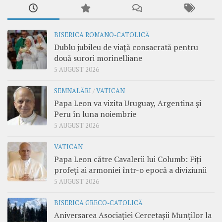
BISERICA ROMANO-CATOLICĂ
Dublu jubileu de viață consacrată pentru
două surori morinelliane
5 AUGUST 2026
SEMNALĂRI
/
VATICAN
Papa Leon va vizita Uruguay, Argentina și
Peru în luna noiembrie
5 AUGUST 2026
VATICAN
Papa Leon către Cavalerii lui Columb: Fiți
profeți ai armoniei într-o epocă a diviziunii
5 AUGUST 2026
BISERICA GRECO-CATOLICĂ
Aniversarea Asociației Cercetașii Munților la