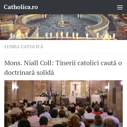
Catholica.ro
Skip to content
LUMEA CATOLICĂ
Mons. Niall Coll: Tinerii catolici caută o
doctrinară solidă