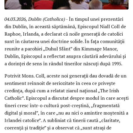
04.03.2026, Dublin (Catholica)
- În timpul unei prezentări
din Dublin, în această săptămână, Episcopul Niall Coll de
Raphoe, Irlanda, a declarat că noile generații de catolici
sunt în căutarea unei doctrine solide. În fața comunității
reunite a parohiei „Duhul Sfânt” din Kimmage Manor,
Dublin, Episcopul a reflectat asupra căutării adevărului și
a dorinței de sens în rândul tinerilor născuți după 1995.
Potrivit Mons. Coll, aceste noi generații dau dovadă de un
sentiment reînnoit de seriozitate în ceea ce privește
credința, după cum a relatat ziarul național „The Irish
Catholic”. Episcopul a discutat despre modul în care acești
tineri cresc într-o cultură post-creștină, „fragmentată
digital și moral”, în care „nu au nici o amintire moștenită a
Irlandei catolice”. A subliniat că tinerii caută „claritate,
coerență și tradiție” și a observat că „sunt atrași de