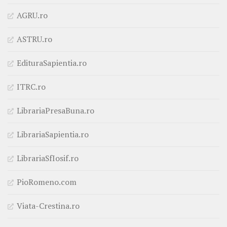
AGRU.ro
ASTRU.ro
EdituraSapientia.ro
ITRC.ro
LibrariaPresaBuna.ro
LibrariaSapientia.ro
LibrariaSfIosif.ro
PioRomeno.com
Viata-Crestina.ro