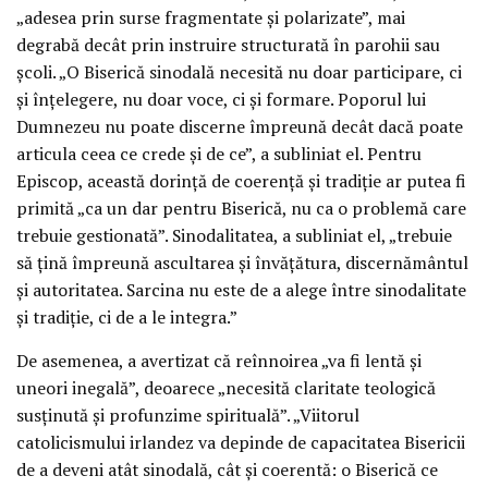
„adesea prin surse fragmentate și polarizate”, mai
degrabă decât prin instruire structurată în parohii sau
școli. „O Biserică sinodală necesită nu doar participare, ci
și înțelegere, nu doar voce, ci și formare. Poporul lui
Dumnezeu nu poate discerne împreună decât dacă poate
articula ceea ce crede și de ce”, a subliniat el. Pentru
Episcop, această dorință de coerență și tradiție ar putea fi
primită „ca un dar pentru Biserică, nu ca o problemă care
trebuie gestionată”. Sinodalitatea, a subliniat el, „trebuie
să țină împreună ascultarea și învățătura, discernământul
și autoritatea. Sarcina nu este de a alege între sinodalitate
și tradiție, ci de a le integra.”
De asemenea, a avertizat că reînnoirea „va fi lentă și
uneori inegală”, deoarece „necesită claritate teologică
susținută și profunzime spirituală”. „Viitorul
catolicismului irlandez va depinde de capacitatea Bisericii
de a deveni atât sinodală, cât și coerentă: o Biserică ce