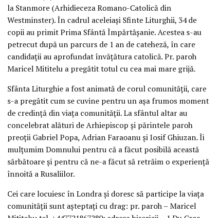
la Stanmore (Arhidieceza Romano-Catolică din
Westminster). În cadrul aceleiași Sfinte Liturghii, 34 de
copii au primit Prima Sfântă Împărtășanie. Acestea s-au
petrecut după un parcurs de 1 an de cateheză, în care
candidații au aprofundat învățătura catolică. Pr. paroh
Maricel Mititelu a pregătit totul cu cea mai mare grijă.
Sfânta Liturghie a fost animată de corul comunității, care
s-a pregătit cum se cuvine pentru un așa frumos moment
de credință din viața comunității. La sfântul altar au
concelebrat alături de Arhiepiscop și părintele paroh
preoții Gabriel Popa, Adrian Faraoanu și Iosif Ghiuzan. Îi
mulțumim Domnului pentru că a făcut posibilă această
sărbătoare și pentru că ne-a făcut să retrăim o experiență
înnoită a Rusaliilor.
Cei care locuiesc în Londra și doresc să participe la viața
comunității sunt așteptați cu drag: pr. paroh – Maricel
Mititelu; tel. +447721867280; adresa bisericii – 1 Du Cros