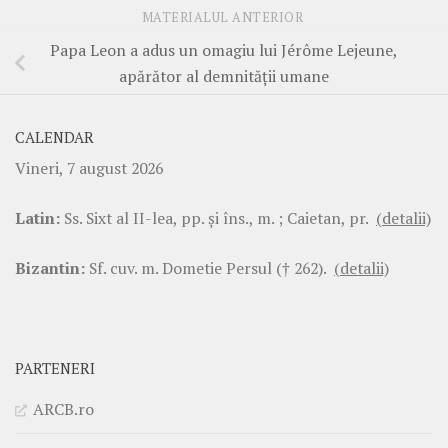
MATERIALUL ANTERIOR
Papa Leon a adus un omagiu lui Jérôme Lejeune,
apărător al demnității umane
CALENDAR
Vineri, 7 august 2026
Latin:
Ss. Sixt al II-lea, pp. şi îns., m. ; Caietan, pr.
(detalii)
Bizantin:
Sf. cuv. m. Dometie Persul († 262).
(detalii)
PARTENERI
ARCB.ro