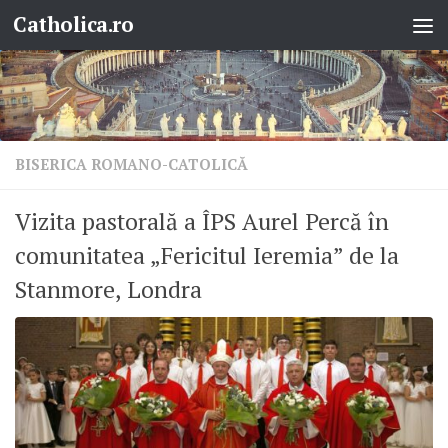
Catholica.ro
Skip to content
BISERICA ROMANO-CATOLICĂ
Vizita pastorală a ÎPS Aurel Percă în
comunitatea „Fericitul Ieremia” de la
Stanmore, Londra