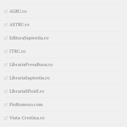
AGRU.ro
ASTRU.ro
EdituraSapientia.ro
ITRC.ro
LibrariaPresaBuna.ro
LibrariaSapientia.ro
LibrariaSfIosif.ro
PioRomeno.com
Viata-Crestina.ro