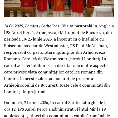
24.06.2026, Londra (Catholica)
- Vizita pastorală în Anglia a
ÎPS Aurel Percă, Arhiepiscop Mitropolit de București, din
perioada 19-23 iunie 2026, a început cu o întâlnire cu
Episcopul auxiliar de Westminster, PS Paul McAleenan,
responsabil cu pastorația migranților din Arhidieceza
Romano-Catolică de Westminster (nordul Londrei). În
cadrul acestei întâlniri s-au discutat mai multe aspecte
care privesc viața comunităților catolice române din
Londra. În aceste zile s-au bucurat de prezența
Arhiepiscopului de București toate cele 4 comunități din
Londra și împrejurimi.
Duminică, 21 iunie 2026, în cadrul Sfintei Liturghii de la
ora 12, ÎPS Aurel Percă a administrat Sfântul Mir la 19
adolescenți și tineri din comunitatea catolică română de