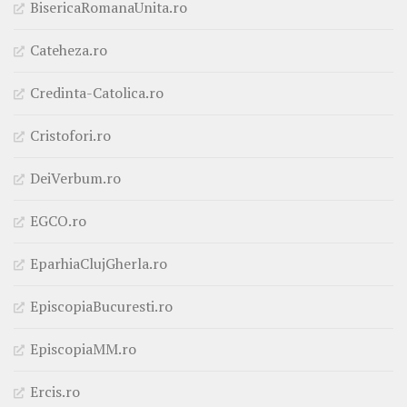
BisericaRomanaUnita.ro
Cateheza.ro
Credinta-Catolica.ro
Cristofori.ro
DeiVerbum.ro
EGCO.ro
EparhiaClujGherla.ro
EpiscopiaBucuresti.ro
EpiscopiaMM.ro
Ercis.ro