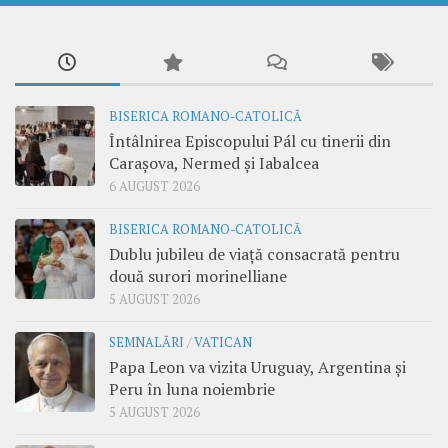
BISERICA ROMANO-CATOLICĂ
Întâlnirea Episcopului Pál cu tinerii din
Carașova, Nermed și Iabalcea
6 AUGUST 2026
BISERICA ROMANO-CATOLICĂ
Dublu jubileu de viață consacrată pentru
două surori morinelliane
5 AUGUST 2026
SEMNALĂRI
/
VATICAN
Papa Leon va vizita Uruguay, Argentina și
Peru în luna noiembrie
5 AUGUST 2026