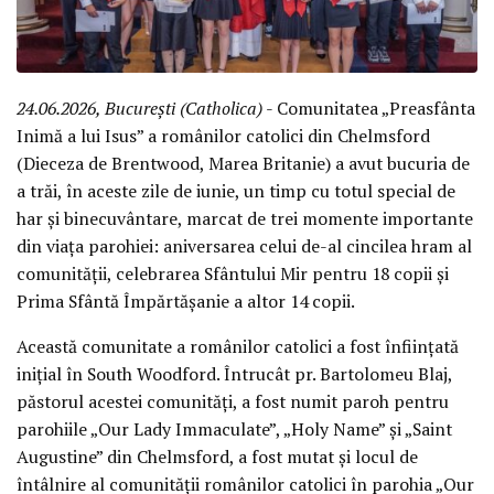
24.06.2026, București (Catholica)
- Comunitatea „Preasfânta
Inimă a lui Isus” a românilor catolici din Chelmsford
(Dieceza de Brentwood, Marea Britanie) a avut bucuria de
a trăi, în aceste zile de iunie, un timp cu totul special de
har și binecuvântare, marcat de trei momente importante
din viața parohiei: aniversarea celui de-al cincilea hram al
comunității, celebrarea Sfântului Mir pentru 18 copii și
Prima Sfântă Împărtășanie a altor 14 copii.
Această comunitate a românilor catolici a fost înființată
inițial în South Woodford. Întrucât pr. Bartolomeu Blaj,
păstorul acestei comunități, a fost numit paroh pentru
parohiile „Our Lady Immaculate”, „Holy Name” și „Saint
Augustine” din Chelmsford, a fost mutat și locul de
întâlnire al comunității românilor catolici în parohia „Our