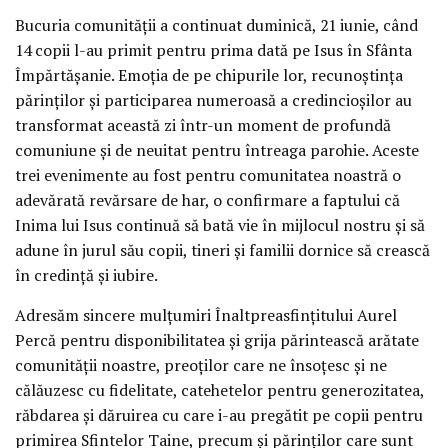
Bucuria comunității a continuat duminică, 21 iunie, când
14 copii l-au primit pentru prima dată pe Isus în Sfânta
Împărtășanie. Emoția de pe chipurile lor, recunoștința
părinților și participarea numeroasă a credincioșilor au
transformat această zi într-un moment de profundă
comuniune și de neuitat pentru întreaga parohie. Aceste
trei evenimente au fost pentru comunitatea noastră o
adevărată revărsare de har, o confirmare a faptului că
Inima lui Isus continuă să bată vie în mijlocul nostru și să
adune în jurul său copii, tineri și familii dornice să crească
în credință și iubire.
Adresăm sincere mulțumiri Înaltpreasfințitului Aurel
Percă pentru disponibilitatea și grija părintească arătate
comunității noastre, preoților care ne însoțesc și ne
călăuzesc cu fidelitate, catehetelor pentru generozitatea,
răbdarea și dăruirea cu care i-au pregătit pe copii pentru
primirea Sfintelor Taine, precum și părinților care sunt