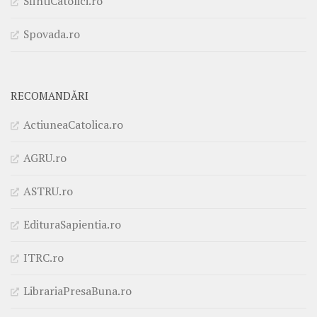
SfintiCatolici.ro
Spovada.ro
RECOMANDĂRI
ActiuneaCatolica.ro
AGRU.ro
ASTRU.ro
EdituraSapientia.ro
ITRC.ro
LibrariaPresaBuna.ro