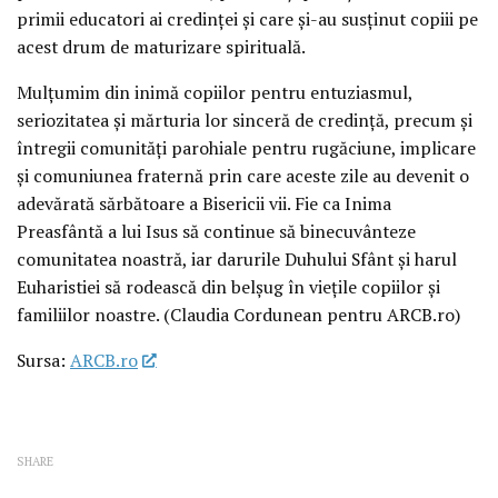
primii educatori ai credinței și care și-au susținut copiii pe
acest drum de maturizare spirituală.
Mulțumim din inimă copiilor pentru entuziasmul,
seriozitatea și mărturia lor sinceră de credință, precum și
întregii comunități parohiale pentru rugăciune, implicare
și comuniunea fraternă prin care aceste zile au devenit o
adevărată sărbătoare a Bisericii vii. Fie ca Inima
Preasfântă a lui Isus să continue să binecuvânteze
comunitatea noastră, iar darurile Duhului Sfânt și harul
Euharistiei să rodească din belșug în viețile copiilor și
familiilor noastre. (Claudia Cordunean pentru ARCB.ro)
Sursa:
ARCB.ro
SHARE