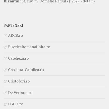
Bizantin:
Sf. cuv. m. Dometie Persul († 262).
(detalii)
PARTENERI
ARCB.ro
BisericaRomanaUnita.ro
Cateheza.ro
Credinta-Catolica.ro
Cristofori.ro
DeiVerbum.ro
EGCO.ro