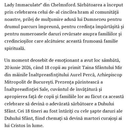
Lady Immaculate” din Chelmsford. Sărbătoarea a început
prin celebrarea celui de-al cincilea hram al comunității
noastre, prilej de mulțumire adusă lui Dumnezeu pentru
drumul parcurs împreună, pentru credința împărtășită și
pentru numeroasele daruri revărsate asupra familiilor și
credincioșilor care alcătuiesc această frumoasă familie
spirituală.
Un moment deosebit de emoționant a avut loc sâmbătă,
20 iunie 2026, când 18 copii au primit Taina Sfântului Mir
din mâinile Înaltpreasfințitului Aurel Percă, Arhiepiscop
Mitropolit de București. Prezența părintească a
Înaltpreasfinției Sale, cuvântul de învățătură și
apropierea față de copii și familiile lor au făcut ca această
celebrare să devină o adevărată sărbătoare a Duhului
Sfânt. Cei 18 tineri au fost întăriți cu cele șapte daruri ale
Duhului Sfânt, fiind chemați să devină martori curajoși ai
lui Cristos în lume.