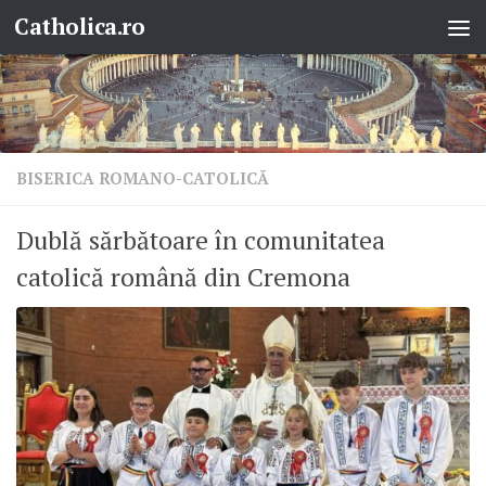
Catholica.ro
Skip to content
BISERICA ROMANO-CATOLICĂ
Dublă sărbătoare în comunitatea
catolică română din Cremona