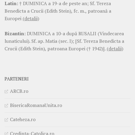
Latin:
† DUMINICA a 19-a de peste an; Sf. Tereza
Benedicta a Crucii (Edith Stein), fc. m., patroană a
Europei
(detalii)
Bizantin:
DUMINICA a 10-a după RUSALII (Vindecarea
lunaticului). Sf. ap. Matia (sec. I); [Sf. Tereza Benedicta a
Crucii (Edith Stein), patroana Europei († 1942)].
(detalii)
PARTENERI
ARCB.ro
BisericaRomanaUnita.ro
Cateheza.ro
Credinta-Catolica.ro