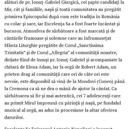
alături de pr. Ionuț-Gabriel Giurgică, cei șapte candidați la
Mir, cât și familiile, nașii și toată comunitatea au pregătit
primirea Episcopului după cum este tradiția în România
cu colac și sare, iar Excelența Sa a fost foarte încântat și
bucuros. Atmosfera de sărbătoare a fost marcată și de
cântările frumoase și solemne care au înfrumusețat
Sfânta Liturghie pregătite de Corul „Sanctissima
Trinitatis” și de Corul „Allegria” al comunității noastre,
dirijate fiind de însuși pr. Ionuț-Gabriel și acompaniate la
chitară de Elena Adam, iar la orgă de Robert Adam, un
prieten drag al comunității care ori de câte ori este
nevoie, este disponibil să vină de la Mondovi (Cuneo) până
la Cremona ca să ne dea o mână de ajutor la cântat. Ca
sărbătoarea să fie și mai autentică, cei 7 adolescenți care
au primit Mirul împreună cu părinții și nașii, pe fundalul
muzical al orgii, au adus în procesiune la altar oferirea
darurilor.
Excelența Sa Episcopul Antonio Napolioni a început