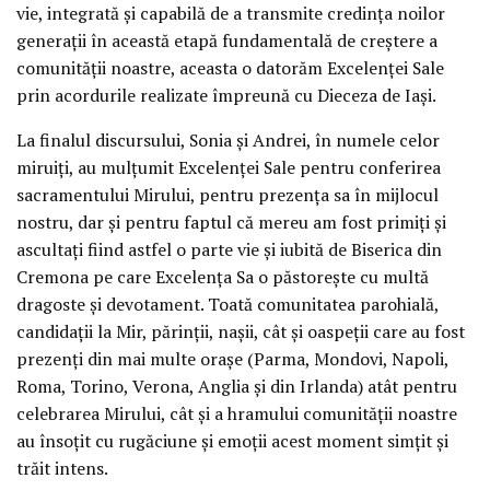
vie, integrată și capabilă de a transmite credința noilor
generații în această etapă fundamentală de creștere a
comunității noastre, aceasta o datorăm Excelenței Sale
prin acordurile realizate împreună cu Dieceza de Iași.
La finalul discursului, Sonia și Andrei, în numele celor
miruiți, au mulțumit Excelenței Sale pentru conferirea
sacramentului Mirului, pentru prezența sa în mijlocul
nostru, dar și pentru faptul că mereu am fost primiți și
ascultați fiind astfel o parte vie și iubită de Biserica din
Cremona pe care Excelența Sa o păstorește cu multă
dragoste și devotament. Toată comunitatea parohială,
candidații la Mir, părinții, nașii, cât și oaspeții care au fost
prezenți din mai multe orașe (Parma, Mondovi, Napoli,
Roma, Torino, Verona, Anglia și din Irlanda) atât pentru
celebrarea Mirului, cât și a hramului comunității noastre
au însoțit cu rugăciune și emoții acest moment simțit și
trăit intens.