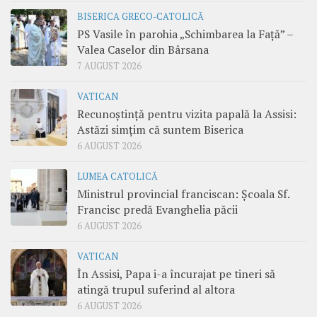
BISERICA GRECO-CATOLICĂ
PS Vasile în parohia „Schimbarea la Față” –
Valea Caselor din Bârsana
7 AUGUST 2026
VATICAN
Recunoștință pentru vizita papală la Assisi:
Astăzi simțim că suntem Biserica
6 AUGUST 2026
LUMEA CATOLICĂ
Ministrul provincial franciscan: Școala Sf.
Francisc predă Evanghelia păcii
6 AUGUST 2026
VATICAN
În Assisi, Papa i-a încurajat pe tineri să
atingă trupul suferind al altora
6 AUGUST 2026