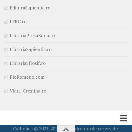
EdituraSapientia.ro
ITRC.ro
LibrariaPresaBuna.ro
LibrariaSapientia.ro
LibrariaSfIosif.ro
PioRomeno.com
Viata-Crestina.ro
Catholica © 2021-2026. Toate drepturile rezervate.