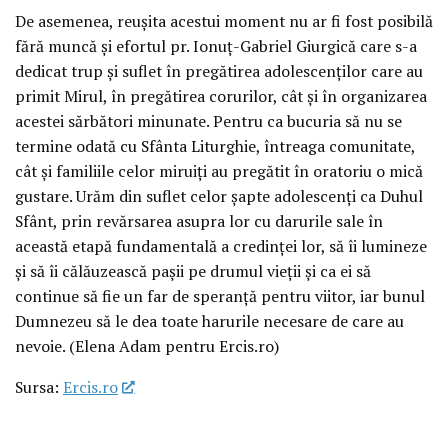
De asemenea, reușita acestui moment nu ar fi fost posibilă
fără muncă și efortul pr. Ionuț-Gabriel Giurgică care s-a
dedicat trup și suflet în pregătirea adolescenților care au
primit Mirul, în pregătirea corurilor, cât și în organizarea
acestei sărbători minunate. Pentru ca bucuria să nu se
termine odată cu Sfânta Liturghie, întreaga comunitate,
cât și familiile celor miruiți au pregătit în oratoriu o mică
gustare. Urăm din suflet celor șapte adolescenți ca Duhul
Sfânt, prin revărsarea asupra lor cu darurile sale în
această etapă fundamentală a credinței lor, să îi lumineze
și să îi călăuzească pașii pe drumul vieții și ca ei să
continue să fie un far de speranță pentru viitor, iar bunul
Dumnezeu să le dea toate harurile necesare de care au
nevoie. (Elena Adam pentru Ercis.ro)
Sursa:
Ercis.ro