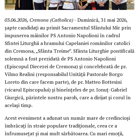
03.06.2026, Cremona (Catholica)
- Duminică, 31 mai 2026,
șapte candidați au primit Sacramentul Sfântului Mir prin
impunerea mâinilor PS Antonio Napolioni în cadrul
Sfintei Liturghii a hramului Capelaniei românilor catolici
din Cremona, „Sfânta Treime”. Sfânta Liturghie pontificală
solemnă a fost prezidată de PS Antonio Napolioni
(Episcopul Diecezei de Cremona) și concelebrată de pr.
Vilmo Realini (responsabilul Unității Pastorale Borgo
Loreto din care facem parte), de pr. Matteo Bottesini
(vicarul Episcopului) și bineînțeles de pr. Ionuț-Gabriel
Giurgică, părintele nostru paroh, care a dirijat și corul în
același timp.
Acest eveniment a adunat un număr mare de credincioși
îmbrăcați în straie populare tradiționale, ceea ce a
înfrumusețat și mai mult sărbătoarea. Cu mari emoții,