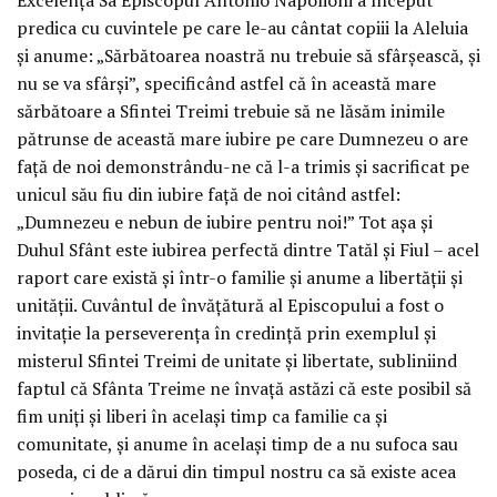
predica cu cuvintele pe care le-au cântat copiii la Aleluia
și anume: „Sărbătoarea noastră nu trebuie să sfârșească, și
nu se va sfârși”, specificând astfel că în această mare
sărbătoare a Sfintei Treimi trebuie să ne lăsăm inimile
pătrunse de această mare iubire pe care Dumnezeu o are
față de noi demonstrându-ne că l-a trimis și sacrificat pe
unicul său fiu din iubire față de noi citând astfel:
„Dumnezeu e nebun de iubire pentru noi!” Tot așa și
Duhul Sfânt este iubirea perfectă dintre Tatăl și Fiul – acel
raport care există și într-o familie și anume a libertății și
unității. Cuvântul de învățătură al Episcopului a fost o
invitație la perseverența în credință prin exemplul și
misterul Sfintei Treimi de unitate și libertate, subliniind
faptul că Sfânta Treime ne învață astăzi că este posibil să
fim uniți și liberi în același timp ca familie ca și
comunitate, și anume în același timp de a nu sufoca sau
poseda, ci de a dărui din timpul nostru ca să existe acea