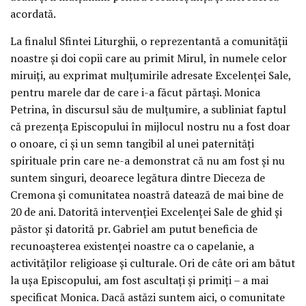
acordată.
La finalul Sfintei Liturghii, o reprezentantă a comunității
noastre și doi copii care au primit Mirul, în numele celor
miruiți, au exprimat mulțumirile adresate Excelenței Sale,
pentru marele dar de care i-a făcut părtași. Monica
Petrina, în discursul său de mulțumire, a subliniat faptul
că prezența Episcopului în mijlocul nostru nu a fost doar
o onoare, ci și un semn tangibil al unei paternități
spirituale prin care ne-a demonstrat că nu am fost și nu
suntem singuri, deoarece legătura dintre Dieceza de
Cremona și comunitatea noastră datează de mai bine de
20 de ani. Datorită intervenției Excelenței Sale de ghid și
păstor și datorită pr. Gabriel am putut beneficia de
recunoașterea existenței noastre ca o capelanie, a
activităților religioase și culturale. Ori de câte ori am bătut
la ușa Episcopului, am fost ascultați și primiți – a mai
specificat Monica. Dacă astăzi suntem aici, o comunitate