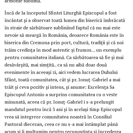
armonie sublimă.
Încă de la începutul Sfintei Liturghii Episcopul a fost
încântat și a observat toată lumea din biserică îmbrăcată
în straie de sărbătoare subliniind faptul că nu mai este
nevoie să meargă în România, deoarece România este în
biserica din Cremona prin port, cultură, tradiții și că noi
trăim credința în mod autentic și frumos… un exemplu
pentru comunitatea italiană. Ca sărbătoarea să fie și mai
desăvârșită, mai simțită.. ca să nu aibă doar două
evenimente în aceeași zi, aici vedem lucrarea Duhului
Sfânt, toată comunitatea, cât și pr. Ionuț-Gabriel a mai
trăit și ceva pozitiv și intens, și anume: Excelența Sa
Episcopul Antonio a surprins comunitatea cu o veste
minunată, aceea că pr. Ionuț-Gabriel i s-a prelungit
mandatul pentru încă 3 ani și în același timp Episcopul
vrea să integreze comunitatea noastră în Consiliul
Pastoral diecezan, ceea ce nu s-a mai întâmplat până
acum și îi mulțumim pentru recunoștința și încrederea