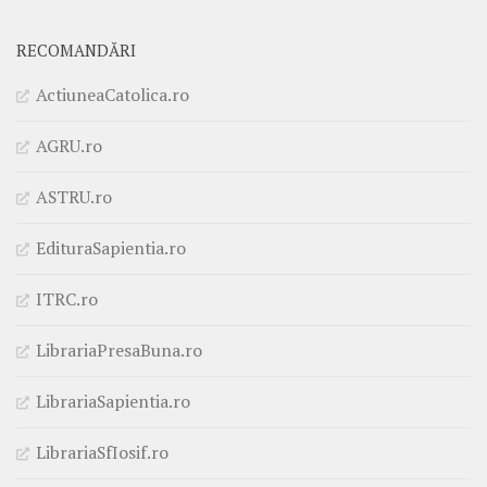
RECOMANDĂRI
ActiuneaCatolica.ro
AGRU.ro
ASTRU.ro
EdituraSapientia.ro
ITRC.ro
LibrariaPresaBuna.ro
LibrariaSapientia.ro
LibrariaSfIosif.ro