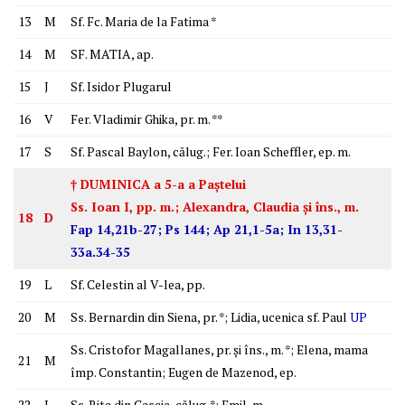
13
M
Sf. Fc. Maria de la Fatima *
14
M
SF. MATIA, ap.
15
J
Sf. Isidor Plugarul
16
V
Fer. Vladimir Ghika, pr. m. **
17
S
Sf. Pascal Baylon, călug.; Fer. Ioan Scheffler, ep. m.
† DUMINICA a 5-a a Paştelui
Ss. Ioan I, pp. m.; Alexandra, Claudia şi îns., m.
18
D
Fap 14,21b-27; Ps 144; Ap 21,1-5a; In 13,31-
33a.34-35
19
L
Sf. Celestin al V-lea, pp.
20
M
Ss. Bernardin din Siena, pr. *; Lidia, ucenica sf. Paul
UP
Ss. Cristofor Magallanes, pr. şi îns., m. *; Elena, mama
21
M
împ. Constantin; Eugen de Mazenod, ep.
22
J
Ss. Rita din Cascia, călug. *; Emil, m.