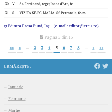
30
V
Ss. Ferdinand, rege; Ioana d’Arc, fc.
31
S
VIZITA SF. FC. MARIA; Sf. Petronela, fc. m.
© Editura
Presa Bună
, Iaşi (e-mail: editor@ercis.ro)
Pagina 5 din 13
««
«
...
2
3
4
5
6
7
8
...
»
»»
URMĂREȘTE:
Ianuarie
Februarie
Martie