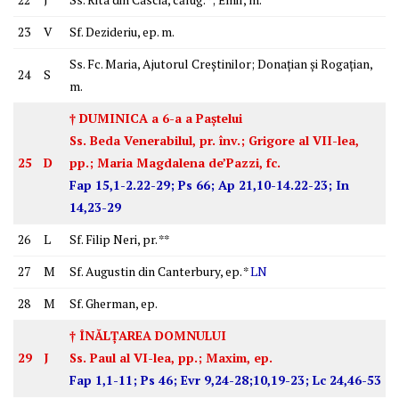
23
V
Sf. Dezideriu, ep. m.
Ss. Fc. Maria, Ajutorul Creştinilor; Donaţian şi Rogaţian,
24
S
m.
† DUMINICA a 6-a a Paştelui
Ss. Beda Venerabilul, pr. înv.; Grigore al VII-lea,
25
D
pp.; Maria Magdalena de’Pazzi, fc.
Fap 15,1-2.22-29; Ps 66; Ap 21,10-14.22-23; In
14,23-29
26
L
Sf. Filip Neri, pr. **
27
M
Sf. Augustin din Canterbury, ep. *
LN
28
M
Sf. Gherman, ep.
† ÎNĂLŢAREA DOMNULUI
29
J
Ss. Paul al VI-lea, pp.; Maxim, ep.
Fap 1,1-11; Ps 46; Evr 9,24-28;10,19-23; Lc 24,46-53