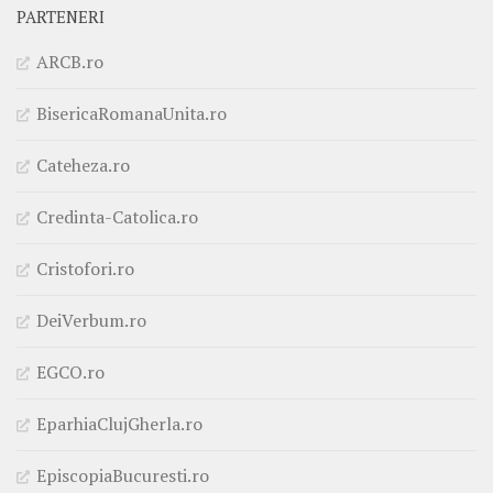
PARTENERI
ARCB.ro
BisericaRomanaUnita.ro
Cateheza.ro
Credinta-Catolica.ro
Cristofori.ro
DeiVerbum.ro
EGCO.ro
EparhiaClujGherla.ro
EpiscopiaBucuresti.ro