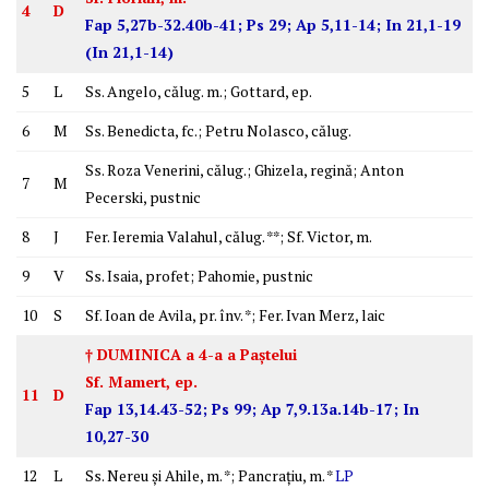
4
D
Fap 5,27b-32.40b-41; Ps 29; Ap 5,11-14; In 21,1-19
(In 21,1-14)
5
L
Ss. Angelo, călug. m.; Gottard, ep.
6
M
Ss. Benedicta, fc.; Petru Nolasco, călug.
Ss. Roza Venerini, călug.; Ghizela, regină; Anton
7
M
Pecerski, pustnic
8
J
Fer. Ieremia Valahul, călug. **; Sf. Victor, m.
9
V
Ss. Isaia, profet; Pahomie, pustnic
10
S
Sf. Ioan de Avila, pr. înv. *; Fer. Ivan Merz, laic
† DUMINICA a 4-a a Paştelui
Sf. Mamert, ep.
11
D
Fap 13,14.43-52; Ps 99; Ap 7,9.13a.14b-17; In
10,27-30
12
L
Ss. Nereu şi Ahile, m. *; Pancraţiu, m. *
LP