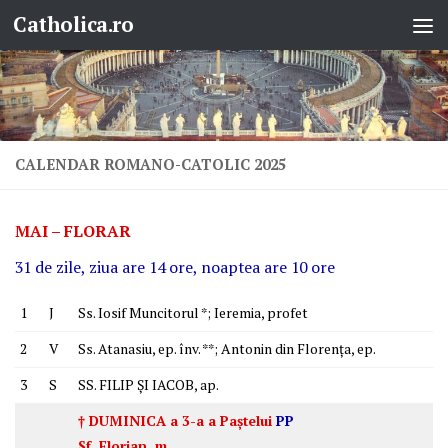
Catholica.ro
Skip to content
CALENDAR ROMANO-CATOLIC 2025
MAI – FLORAR
31 de zile, ziua are 14 ore, noaptea are 10 ore
1
J
Ss. Iosif Muncitorul *; Ieremia, profet
2
V
Ss. Atanasiu, ep. înv. **; Antonin din Florenţa, ep.
3
S
SS. FILIP ŞI IACOB, ap.
† DUMINICA a 3-a a Paştelui
PP
Sf. Florian, m.