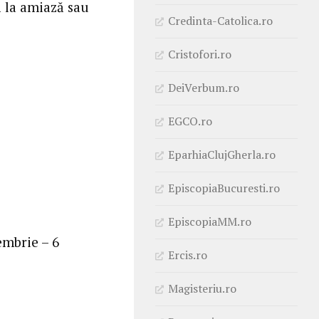
ă la amiază sau
Credinta-Catolica.ro
Cristofori.ro
DeiVerbum.ro
EGCO.ro
EparhiaClujGherla.ro
EpiscopiaBucuresti.ro
EpiscopiaMM.ro
embrie – 6
Ercis.ro
Magisteriu.ro