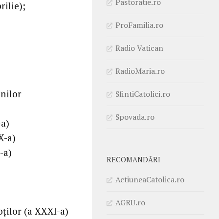
Pastoratie.ro
ilie);
ProFamilia.ro
Radio Vatican
RadioMaria.ro
nilor
SfintiCatolici.ro
Spovada.ro
-a)
X-a)
-a)
RECOMANDĂRI
ActiuneaCatolica.ro
AGRU.ro
ților (a XXXI-a)