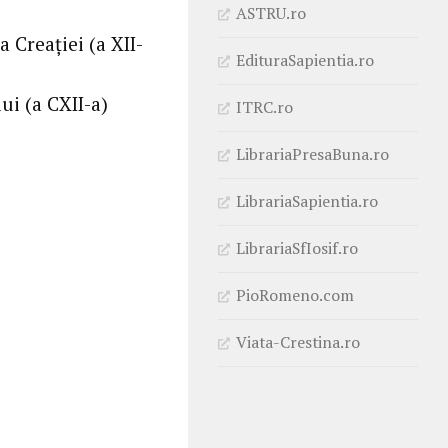
ASTRU.ro
 Creației (a XII-
EdituraSapientia.ro
ui (a CXII-a)
ITRC.ro
LibrariaPresaBuna.ro
LibrariaSapientia.ro
LibrariaSfIosif.ro
PioRomeno.com
Viata-Crestina.ro