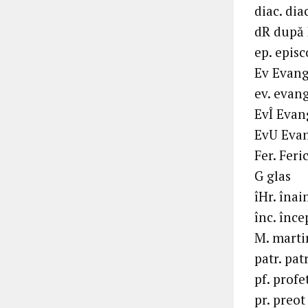
diac. di
dR după 
ep. epis
Ev Evang
ev. evang
EvÎ Evang
EvU Evan
Fer. Feri
G glas
îHr. înai
înc. înce
M. marti
patr. pat
pf. profe
pr. preot