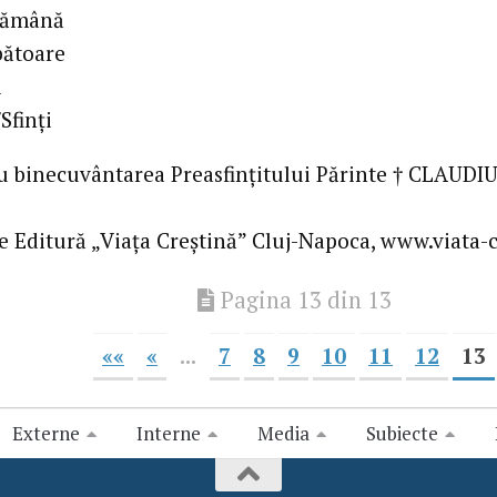
tămână
bătoare
l
/Sfinți
cu binecuvântarea Preasfințitului Părinte † CLAUDIU
e Editură „Viața Creștină” Cluj-Napoca, www.viata-c
Pagina 13 din 13
««
«
...
7
8
9
10
11
12
13
Externe
Interne
Media
Subiecte