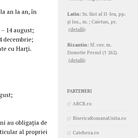
la an la an, în
Latin:
Ss. Sixt al II-lea, pp.
şi îns., m. ; Caietan, pr.
(detalii)
 – 14 august;
24 decembrie;
Bizantin:
Sf. cuv. m.
ate cu Harţi.
Dometie Persul († 262).
(detalii)
PARTENERI
gust;
ARCB.ro
BisericaRomanaUnita.ro
ini au obligaţia de
ticular al propriei
Cateheza.ro