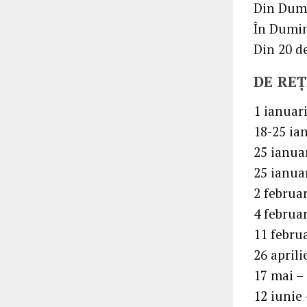
Din Dumi
În Dumin
Din 20 d
DE RE
1 ianuari
18-25 ia
25 ianuar
25 ianua
2 februa
4 februar
11 febru
26 aprili
17 mai –
12 iunie