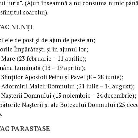
 sui iuris”. (Ajun înseamnă a nu consuma nimic pân
sfinţitul soarelui).
FAC NUNȚI
zilele de post şi de ajun de peste an;
orile Împărăteşti şi în ajunul lor;
 Mare (23 februarie – 11 aprilie);
mâna Luminată (13 – 19 aprilie);
 Sfinţilor Apostoli Petru și Pavel (8 – 28 iunie);
l Adormirii Maicii Domnului (31 iulie – 14 august);
l Naşterii Domnului (15 noiembrie – 24 decembrie);
rbătorile Naşterii şi ale Botezului Domnului (25 dec
.
FAC PARASTASE