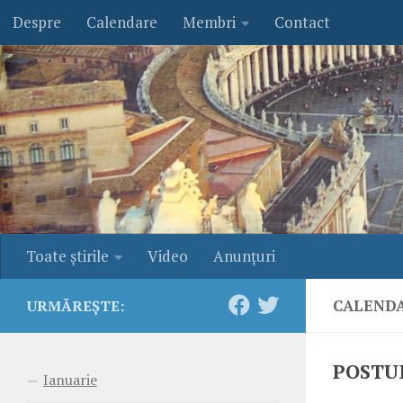
Despre
Calendare
Membri
Contact
Skip to content
Toate ştirile
Video
Anunţuri
CALENDA
URMĂREȘTE:
POSTUR
Ianuarie