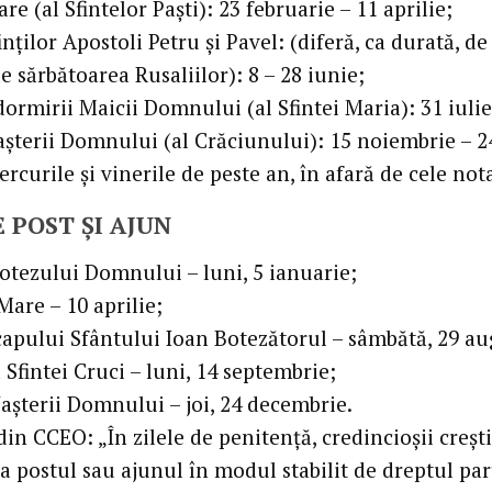
re (al Sfintelor Paști): 23 februarie – 11 aprilie;
inţilor Apostoli Petru şi Pavel: (diferă, ca durată, de 
e sărbătoarea Rusaliilor): 8 – 28 iunie;
ormirii Maicii Domnului (al Sfintei Maria): 31 iulie
aşterii Domnului (al Crăciunului): 15 noiembrie – 
rcurile şi vinerile de peste an, în afară de cele not
E POST ȘI AJUN
otezului Domnului – luni, 5 ianuarie;
Mare – 10 aprilie;
capului Sfântului Ioan Botezătorul – sâmbătă, 29 au
 Sfintei Cruci – luni, 14 septembrie;
aşterii Domnului – joi, 24 decembrie.
in CCEO: „În zilele de penitenţă, credincioşii creşt
a postul sau ajunul în modul stabilit de dreptul par