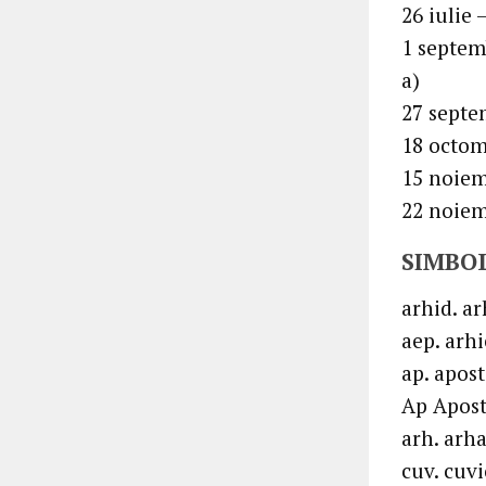
26 iulie 
1 septem
a)
27 septe
18 octom
15 noiem
22 noiem
SIMBOL
arhid. a
aep. arh
ap. apost
Ap Aposto
arh. arh
cuv. cuv