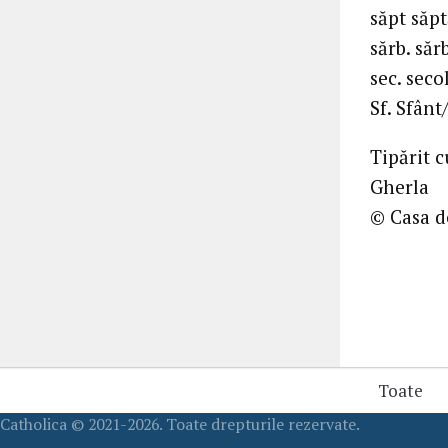
săpt săp
sărb. săr
sec. seco
Sf. Sfânt
Tipărit 
Gherla
© Casa d
Toate
Catholica © 2021-2026. Toate drepturile rezervate.