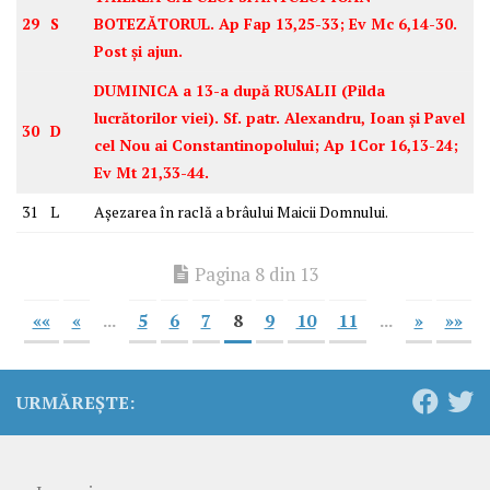
29
S
BOTEZĂTORUL. Ap Fap 13,25-33; Ev Mc 6,14-30.
Post și ajun.
DUMINICA a 13-a după RUSALII (Pilda
lucrătorilor viei). Sf. patr. Alexandru, Ioan și Pavel
30
D
cel Nou ai Constantinopolului; Ap 1Cor 16,13-24;
Ev Mt 21,33-44.
31
L
Așezarea în raclă a brâului Maicii Domnului.
Pagina 8 din 13
««
«
...
5
6
7
8
9
10
11
...
»
»»
URMĂREȘTE: