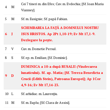
Cei 7 tineri m. din Efes; Cuv. m. Evdochia; [Sf. Ioan Maria
4
M
Vianney].
5
M
Sf. m. Eusignie; Sf. papă Fabian.
SCHIMBAREA LA FAȚĂ A DOMNULUI NOSTRU
6
J
ISUS HRISTOS. Ap 2Pt 1,10-19; Ev Mt 17,1-9.
Dezlegare la pește.
7
V
Cuv. m. Dometie Persul.
8
S
Sf. ep. m. Emilian; [Sf. Dominic].
DUMINICA a 10-a după RUSALII (Vindecarea
lunaticului). Sf. ap. Matia; [Sf. Tereza Benedicta a
9
D
Crucii (Edith Stein), Patroana Europei]; Ap 1Cor
4,9-16; Ev Mt 17,14-23.
10
L
Sf. arhidiac. m. Laurențiu.
11
M
Sf. m. Euplu; [Sf. Clara de Assisi].