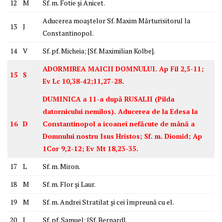
12
M
Sf. m. Fotie și Anicet.
Aducerea moaștelor Sf. Maxim Mărturisitorul la
13
J
Constantinopol.
14
V
Sf. pf. Micheia; [Sf. Maximilian Kolbe].
ADORMIREA MAICII DOMNULUI. Ap Fil 2,5-11;
15
S
Ev Lc 10,38-42;11,27-28.
DUMINICA a 11-a după RUSALII (Pilda
datornicului nemilos). Aducerea de la Edesa la
16
D
Constantinopol a icoanei nefăcute de mână a
Domnului nostru Isus Hristos; Sf. m. Diomid; Ap
1Cor 9,2-12; Ev Mt 18,23-35.
17
L
Sf. m. Miron.
18
M
Sf. m. Flor și Laur.
19
M
Sf. m. Andrei Stratilat și cei împreună cu el.
20
J
Sf. pf. Samuel; [Sf. Bernard].