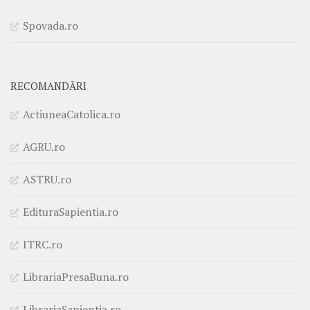
Spovada.ro
RECOMANDĂRI
ActiuneaCatolica.ro
AGRU.ro
ASTRU.ro
EdituraSapientia.ro
ITRC.ro
LibrariaPresaBuna.ro
LibrariaSapientia.ro