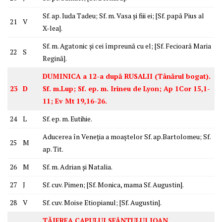
Sf. ap. Iuda Tadeu; Sf. m. Vasa și fiii ei; [Sf. papă Pius al
21
V
X-lea].
Sf. m. Agatonic și cei împreună cu el; [Sf. Fecioară Maria
22
S
Regină].
DUMINICA a 12-a după RUSALII (Tânărul bogat).
23
D
Sf. m.Lup; Sf. ep. m. Irineu de Lyon; Ap 1Cor 15,1-
11; Ev Mt 19,16-26.
24
L
Sf. ep. m. Eutihie.
Aducerea în Veneția a moaștelor Sf. ap.Bartolomeu; Sf.
25
M
ap. Tit.
26
M
Sf. m. Adrian și Natalia.
27
J
Sf. cuv. Pimen; [Sf. Monica, mama Sf. Augustin].
28
V
Sf. cuv. Moise Etiopianul; [Sf. Augustin].
TĂIEREA CAPULUI SFÂNTULUI IOAN