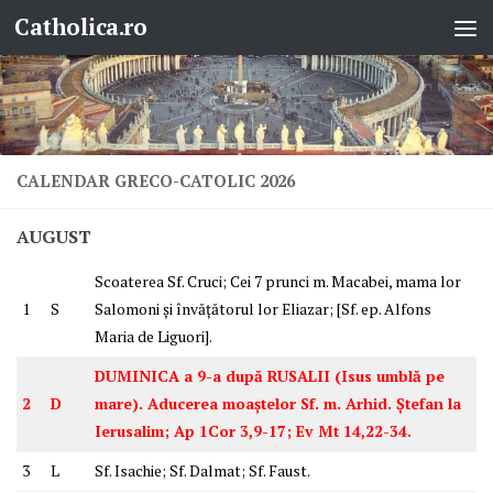
Catholica.ro
Skip to content
CALENDAR GRECO-CATOLIC 2026
AUGUST
Scoaterea Sf. Cruci; Cei 7 prunci m. Macabei, mama lor
1
S
Salomoni și învățătorul lor Eliazar; [Sf. ep. Alfons
Maria de Liguori].
DUMINICA a 9-a după RUSALII (Isus umblă pe
2
D
mare). Aducerea moaștelor Sf. m. Arhid. Ștefan la
Ierusalim; Ap 1Cor 3,9-17; Ev Mt 14,22-34.
3
L
Sf. Isachie; Sf. Dalmat; Sf. Faust.