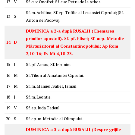
12
V
Sf. cuv. Onofrei; Sf. cuv. Petru de la Athos.
Sf. m. Achilina; Sf. ep. Trifilie al Leucosiei Ciprului; [Sf.
13
S
Anton de Padova].
DUMINICA a 2-a după RUSALII (Chemarea
primilor apostoli). Sf. pf. Elisei; Sf. aep. Metodie
14
D
Mărturisitorul al Constantinopolului; Ap Rom
2,10-16; Ev Mt 4,18-23.
15
L
Sf. pf. Amos; Sf. Ieronim.
16
M
Sf. Tihon al Amatuntei Ciprului.
17
M
Sf. m. Manuel, Sabel, Ismail.
18
J
Sf. m. Leontie.
19
V
Sf. ap. Iuda Tadeul.
20
S
Sf. ep. m. Metodie al Olimpului.
DUMINICA a 3-a după RUSALII (Despre grijile