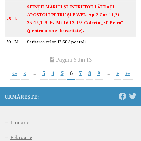
SFINȚII MĂRIȚI ȘI ÎNTRUTOT LĂUDAȚI
APOSTOLI PETRU ȘI PAVEL. Ap 2 Cor 11,21-
29
L
33;12,1-9; Ev Mt 16,13-19. Colecta „Sf. Petru”
(pentru opere de caritate).
30
M
Serbarea celor 12 Sf. Apostoli.
Pagina 6 din 13
««
«
...
3
4
5
6
7
8
9
...
»
»»
URMĂREȘTE:
Ianuarie
Februarie