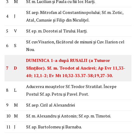
3
M
Sf. m. Lucilian și Paula cu fiii lor. Harți.
Sf. aep. Mitrofan al Constantinopolului; Sf. m. Zotic,
4
J
Atal, Camasie și Filip din Niculițel.
5
V
Sf. ep. m. Dorotei al Tirului. Harți.
Sf. cuv.Visarion, făcătorul de minuni și Cuv. Ilarion cel
6
S
Nou.
DUMINICA 1-a după RUSALII (a Tuturor
7
D
Sfinților). Sf. m. Teodot al Ancirei; Ap Evr 11,33-
40; 12,1-2; Ev Mt 10,32-33.37-38;19,27-30.
Aducerea moaștelor Sf. Teodor Stratilat. Începe
8
L
Postul Sf. ap. Petru și Pavel. Post.
9
M
Sf. aep. Ciril al Alexandriei
10
M
Sf. m. Alexandru și Antonin; Sf. ep. m. Timotei.
11
J
Sf. ap. Bartolomeu și Barnaba.