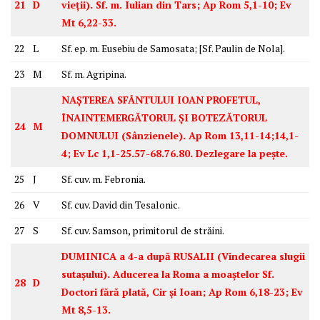
21
D
vieții). Sf. m. Iulian din Tars; Ap Rom 5,1-10; Ev
Mt 6,22-33.
22
L
Sf. ep. m. Eusebiu de Samosata; [Sf. Paulin de Nola].
23
M
Sf. m. Agripina.
NAȘTEREA SFÂNTULUI IOAN PROFETUL,
ÎNAINTEMERGĂTORUL ȘI BOTEZĂTORUL
24
M
DOMNULUI (Sânzienele). Ap Rom 13,11-14;14,1-
4; Ev Lc 1,1-25.57-68.76.80. Dezlegare la pește.
25
J
Sf. cuv. m. Febronia.
26
V
Sf. cuv. David din Tesalonic.
27
S
Sf. cuv. Samson, primitorul de străini.
DUMINICA a 4-a după RUSALII (Vindecarea slugii
sutașului). Aducerea la Roma a moaștelor Sf.
28
D
Doctori fără plată, Cir și Ioan; Ap Rom 6,18-23; Ev
Mt 8,5-13.