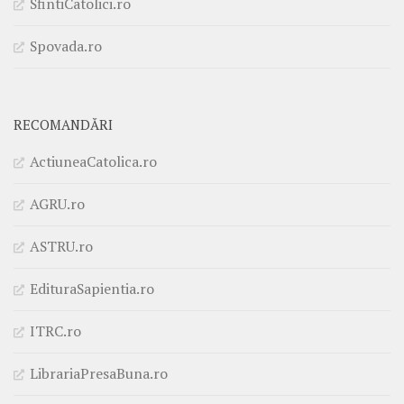
SfintiCatolici.ro
Spovada.ro
RECOMANDĂRI
ActiuneaCatolica.ro
AGRU.ro
ASTRU.ro
EdituraSapientia.ro
ITRC.ro
LibrariaPresaBuna.ro