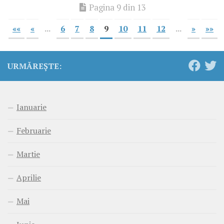
Pagina 9 din 13
««
«
...
6
7
8
9
10
11
12
...
»
»»
URMĂREȘTE:
Ianuarie
Februarie
Martie
Aprilie
Mai