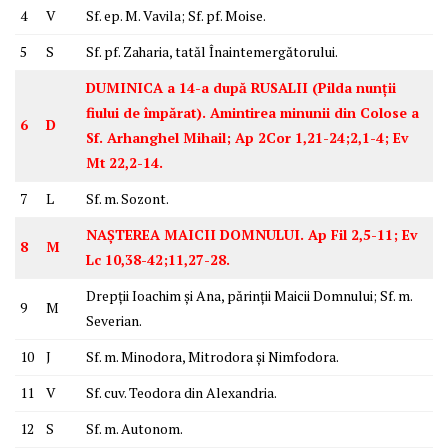
4
V
Sf. ep. M. Vavila; Sf. pf. Moise.
5
S
Sf. pf. Zaharia, tatăl Înaintemergătorului.
DUMINICA a 14-a după RUSALII (Pilda nunții
fiului de împărat). Amintirea minunii din Colose a
6
D
Sf. Arhanghel Mihail; Ap 2Cor 1,21-24;2,1-4; Ev
Mt 22,2-14.
7
L
Sf. m. Sozont.
NAȘTEREA MAICII DOMNULUI. Ap Fil 2,5-11; Ev
8
M
Lc 10,38-42;11,27-28.
Drepții Ioachim și Ana, părinții Maicii Domnului; Sf. m.
9
M
Severian.
10
J
Sf. m. Minodora, Mitrodora și Nimfodora.
11
V
Sf. cuv. Teodora din Alexandria.
12
S
Sf. m. Autonom.