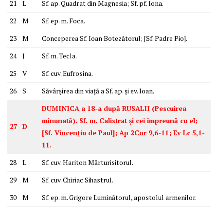
21
L
Sf. ap. Quadrat din Magnesia; Sf. pf. Iona.
22
M
Sf. ep. m. Foca.
23
M
Conceperea Sf. Ioan Botezătorul; [Sf. Padre Pio].
24
J
Sf. m. Tecla.
25
V
Sf. cuv. Eufrosina.
26
S
Săvârșirea din viață a Sf. ap. și ev. Ioan.
DUMINICA a 18-a după RUSALII (Pescuirea
minunată). Sf. m. Calistrat și cei împreună cu el;
27
D
[Sf. Vincențiu de Paul]; Ap 2Cor 9,6-11; Ev Lc 5,1-
11.
28
L
Sf. cuv. Hariton Mărturisitorul.
29
M
Sf. cuv. Chiriac Sihastrul.
30
M
Sf. ep. m. Grigore Luminătorul, apostolul armenilor.