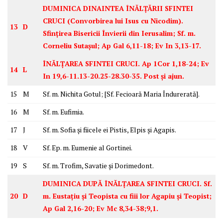
DUMINICA DINAINTEA ÎNĂLȚĂRII SFINTEI
CRUCI (Convorbirea lui Isus cu Nicodim).
13
D
Sfințirea Bisericii Învierii din Ierusalim; Sf. m.
Corneliu Sutașul; Ap Gal 6,11-18; Ev In 3,13-17.
ÎNĂLȚAREA SFINTEI CRUCI. Ap 1Cor 1,18-24; Ev
14
L
In 19,6-11.13-20.25-28.30-35. Post și ajun.
15
M
Sf. m. Nichita Gotul; [Sf. Fecioară Maria Îndurerată].
16
M
Sf. m. Eufimia.
17
J
Sf. m. Sofia și fiicele ei Pistis, Elpis și Agapis.
18
V
Sf. Ep. m. Eumenie al Gortinei.
19
S
Sf. m. Trofim, Savatie și Dorimedont.
DUMINICA DUPĂ ÎNĂLȚAREA SFINTEI CRUCI. Sf.
20
D
m. Eustațiu și Teopista cu fiii lor Agapiu și Teopist;
Ap Gal 2,16-20; Ev Mc 8,34-38;9,1.