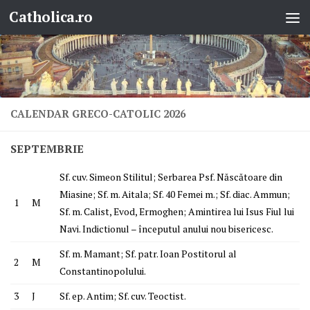
Catholica.ro
Skip to content
CALENDAR GRECO-CATOLIC 2026
SEPTEMBRIE
Sf. cuv. Simeon Stilitul; Serbarea Psf. Născătoare din
Miasine; Sf. m. Aitala; Sf. 40 Femei m.; Sf. diac. Ammun;
1
M
Sf. m. Calist, Evod, Ermoghen; Amintirea lui Isus Fiul lui
Navi. Indictionul – începutul anului nou bisericesc.
Sf. m. Mamant; Sf. patr. Ioan Postitorul al
2
M
Constantinopolului.
3
J
Sf. ep. Antim; Sf. cuv. Teoctist.