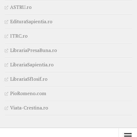
ASTRU.ro
EdituraSapientia.ro
ITRC.ro
LibrariaPresaBuna.ro
LibrariaSapientia.ro
LibrariaSfIosif.ro
PioRomeno.com
Viata-Crestina.ro