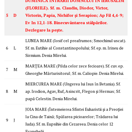
DUMINICA INTRĂRII DOMNULUI ÎN IERUSALIM
(FLORIILE). Sf. m. Claudiu, Diodor, Victor,
5
D
Victorin, Papia, Nichifor și Serapion; Ap Fil 4,4-9;
Ev In 12,1-18. Binecuvântarea stâlpărilor.
Dezlegare la pește.
LUNEA MARE (Iosif cel preafrumos; Smochinul uscat).
6
L
Sf. m. Eutihie al Constantinopolului; Sf. ep. m. Irineu de
Sirmium. Denia Mirelui.
MARȚEA MARE (Pilda celor zece fecioare). Sf. cuv. ep.
7
M
Gheorghe Mărturisitorul; Sf. m. Caliopie. Denia Mirelui.
MIERCUREA MARE (Ungerea lui Isus în Betania). Sf.
8
M
ap. Irodion, Agav, Ruf, Asincrit, Flegon și Hermas; Sf.
papă Celestin. Denia Mirelui.
JOIA MARE (Întemeierea Sfintei Euharistii și a Preoției
la Cina de Taină; Spălarea picioarelor; Trădarea lui
9
J
Iuda). Sf. m. Eupsihie din Cezareea. Denia celor 12
Evanghelii.