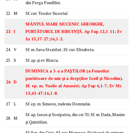
din Perga Pamfiliei.
22
M
Sf. cuv. Teodor Siceotul.
SFÂNTUL MARE MUCENIC GHEORGHE,
23
J
PURTĂTORUL DE BIRUINȚĂ. Ap Fap 12,1-11; Ev
In 15,17-27;16,1-2.
24
V
Sf. m. Sava Stratilat; Sf. cuv. Elisabeta.
25
S
Sf. ap. și ev. Marcu.
DUMINICA a 3-a a PAȘTILOR (a Femeilor
purtătoare de mir și a drepților Iosif și Nicodim).
26
D
Sf. ep. m. Vasile al Amasiei; Ap Fap 6,1-7; Ev Mc
15,43-47;16,1-8.
27
L
Sf. ep. m. Simeon, rudenia Domnului.
Sf. ap. Iason și Sosipatru, din cei 70; Sf. m. Dada, Maxim
28
M
și Quintilian.
Sf. 9 m. din Cizic; Sf. cuv. Memnon, făcătorul de minuni;