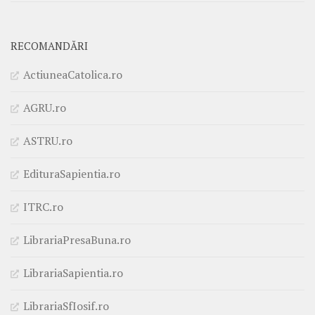
RECOMANDĂRI
ActiuneaCatolica.ro
AGRU.ro
ASTRU.ro
EdituraSapientia.ro
ITRC.ro
LibrariaPresaBuna.ro
LibrariaSapientia.ro
LibrariaSfIosif.ro