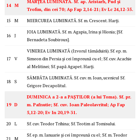
MARȚEA LUMINATĂ. Sf. ap. Aristarh, Pud și
14
M
Trofim, din cei 70; Ap Fap 2,14-21; Ev Lc 24,12-35.
15
M
MIERCUREA LUMINATĂ. Sf. m. Crescent. Harți.
JOIA LUMINATĂ. Sf. m. Agapia, Irina și Hionia; [Sf.
16
J
Bernadeta Soubirous].
VINEREA LUMINATĂ (Izvorul tămăduirii). Sf. ep. m.
17
V
Simeon din Persia și cei împreună cu el; Sf. cuv. Acachie
al Melitinei; Sf. papă Agapet. Harți.
SÂMBĂTA LUMINATĂ. Sf. cuv. m. Ioan, ucenicul Sf.
18
S
Grigore Decapolitul.
DUMINICA a 2-a a PAȘTILOR (a lui Toma). Sf. pr.
19
D
m. Pafnutie; Sf. cuv. Ioan Paleolavritul; Ap Fap
5,12-20; Ev In 20,19-31.
20
L
Sf. cuv. Teodor Trihina; Sf. Teotim al Tomisului.
Sf. ep. m. Ianuarie și cei împreună cu el; Sf. m. Teodor
21
M