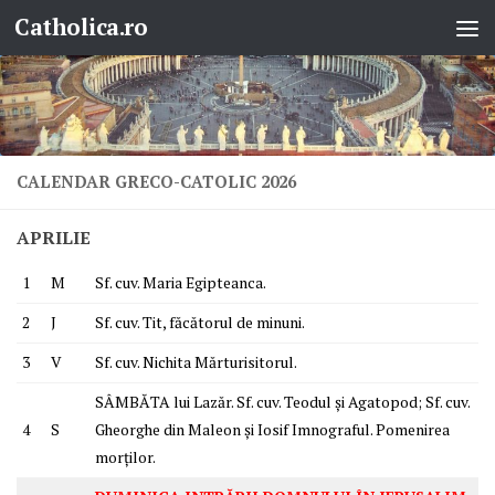
Catholica.ro
Skip to content
CALENDAR GRECO-CATOLIC 2026
APRILIE
1
M
Sf. cuv. Maria Egipteanca.
2
J
Sf. cuv. Tit, făcătorul de minuni.
3
V
Sf. cuv. Nichita Mărturisitorul.
SÂMBĂTA lui Lazăr. Sf. cuv. Teodul și Agatopod; Sf. cuv.
4
S
Gheorghe din Maleon și Iosif Imnograful. Pomenirea
morților.