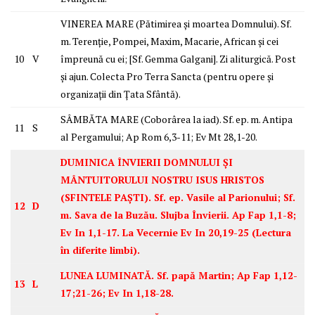
VINEREA MARE (Pătimirea și moartea Domnului). Sf.
m. Terenție, Pompei, Maxim, Macarie, African și cei
10
V
împreună cu ei; [Sf. Gemma Galgani]. Zi aliturgică. Post
și ajun. Colecta Pro Terra Sancta (pentru opere și
organizații din Țata Sfântă).
SÂMBĂTA MARE (Coborârea la iad). Sf. ep. m. Antipa
11
S
al Pergamului; Ap Rom 6,3-11; Ev Mt 28,1-20.
DUMINICA ÎNVIERII DOMNULUI ȘI
MÂNTUITORULUI NOSTRU ISUS HRISTOS
(SFINTELE PAȘTI). Sf. ep. Vasile al Parionului; Sf.
12
D
m. Sava de la Buzău. Slujba Învierii. Ap Fap 1,1-8;
Ev In 1,1-17. La Vecernie Ev In 20,19-25 (Lectura
în diferite limbi).
LUNEA LUMINATĂ. Sf. papă Martin; Ap Fap 1,12-
13
L
17;21-26; Ev In 1,18-28.