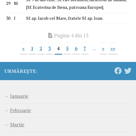
29
M
[Sf. Ecaterina de Siena, patroana Europei].
30
J
Sf. ap. Iacob cel Mare, fratele Sf. ap. Ioan.
Pagina 4 din 13
«
1
2
3
4
5
6
7
...
»
»»
URMĂREȘTE:
Ianuarie
Februarie
Martie