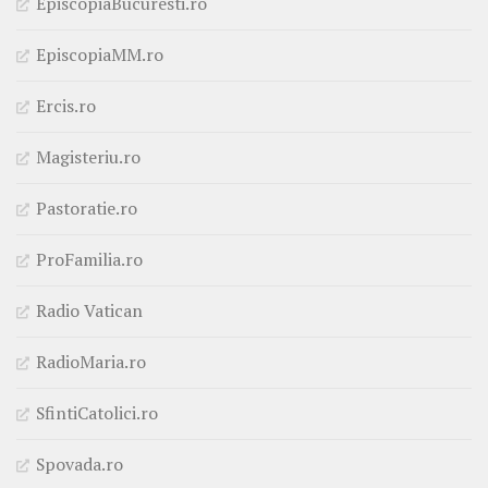
EpiscopiaBucuresti.ro
EpiscopiaMM.ro
Ercis.ro
Magisteriu.ro
Pastoratie.ro
ProFamilia.ro
Radio Vatican
RadioMaria.ro
SfintiCatolici.ro
Spovada.ro