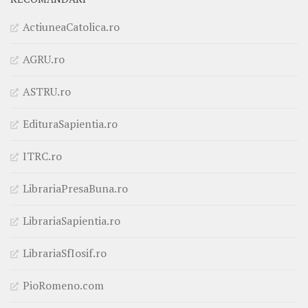
ActiuneaCatolica.ro
AGRU.ro
ASTRU.ro
EdituraSapientia.ro
ITRC.ro
LibrariaPresaBuna.ro
LibrariaSapientia.ro
LibrariaSfIosif.ro
PioRomeno.com