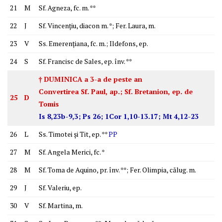
21
M
Sf. Agneza, fc. m. **
22
J
Sf. Vincenţiu, diacon m. *; Fer. Laura, m.
23
V
Ss. Emerenţiana, fc. m.; Ildefons, ep.
24
S
Sf. Francisc de Sales, ep. înv. **
† DUMINICA a 3-a de peste an
Convertirea Sf. Paul, ap.; Sf. Bretanion, ep. de
25
D
Tomis
Is 8,23b-9,3; Ps 26; 1Cor 1,10-13.17; Mt 4,12-23
26
L
Ss. Timotei şi Tit, ep. **
PP
27
M
Sf. Angela Merici, fc. *
28
M
Sf. Toma de Aquino, pr. înv. **; Fer. Olimpia, călug. m.
29
J
Sf. Valeriu, ep.
30
V
Sf. Martina, m.