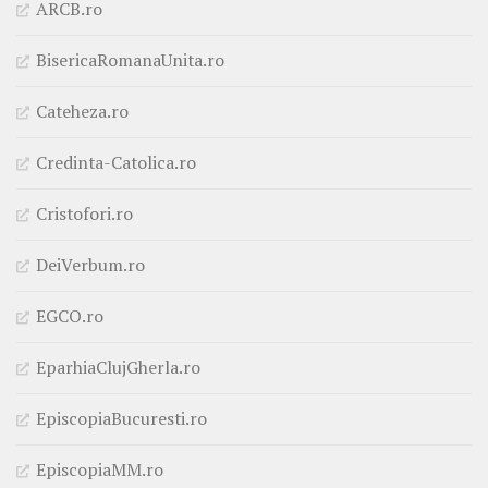
ARCB.ro
BisericaRomanaUnita.ro
Cateheza.ro
Credinta-Catolica.ro
Cristofori.ro
DeiVerbum.ro
EGCO.ro
EparhiaClujGherla.ro
EpiscopiaBucuresti.ro
EpiscopiaMM.ro