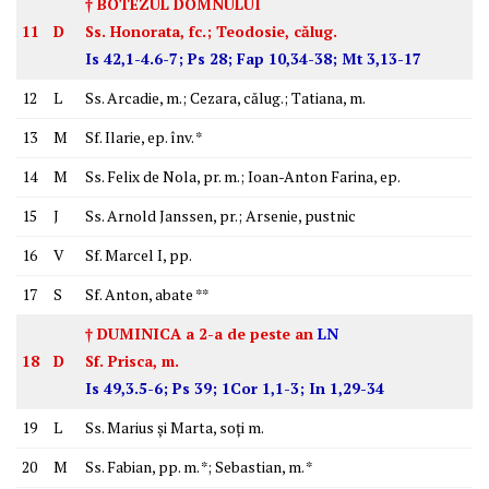
† BOTEZUL DOMNULUI
11
D
Ss. Honorata, fc.; Teodosie, călug.
Is 42,1-4.6-7; Ps 28; Fap 10,34-38; Mt 3,13-17
12
L
Ss. Arcadie, m.; Cezara, călug.; Tatiana, m.
13
M
Sf. Ilarie, ep. înv. *
14
M
Ss. Felix de Nola, pr. m.; Ioan-Anton Farina, ep.
15
J
Ss. Arnold Janssen, pr.; Arsenie, pustnic
16
V
Sf. Marcel I, pp.
17
S
Sf. Anton, abate **
† DUMINICA a 2-a de peste an
LN
18
D
Sf. Prisca, m.
Is 49,3.5-6; Ps 39; 1Cor 1,1-3; In 1,29-34
19
L
Ss. Marius şi Marta, soţi m.
20
M
Ss. Fabian, pp. m. *; Sebastian, m. *