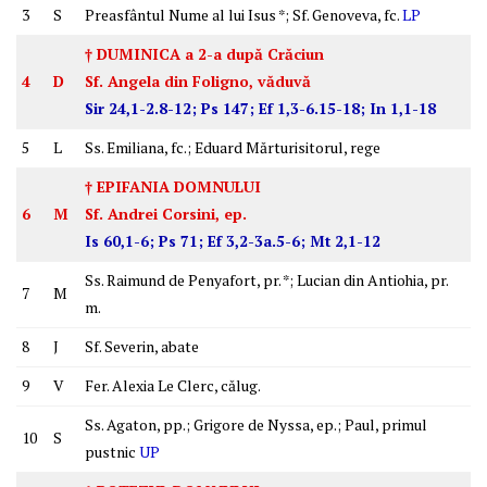
3
S
Preasfântul Nume al lui Isus *; Sf. Genoveva, fc.
LP
† DUMINICA a 2-a după Crăciun
4
D
Sf. Angela din Foligno, văduvă
Sir 24,1-2.8-12; Ps 147; Ef 1,3-6.15-18; In 1,1-18
5
L
Ss. Emiliana, fc.; Eduard Mărturisitorul, rege
† EPIFANIA DOMNULUI
6
M
Sf. Andrei Corsini, ep.
Is 60,1-6; Ps 71; Ef 3,2-3a.5-6; Mt 2,1-12
Ss. Raimund de Penyafort, pr. *; Lucian din Antiohia, pr.
7
M
m.
8
J
Sf. Severin, abate
9
V
Fer. Alexia Le Clerc, călug.
Ss. Agaton, pp.; Grigore de Nyssa, ep.; Paul, primul
10
S
pustnic
UP