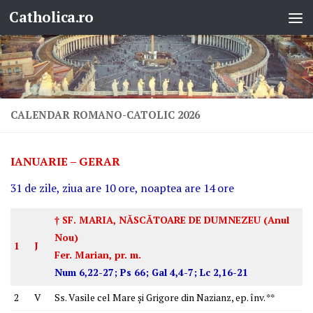
Catholica.ro
Skip to content
CALENDAR ROMANO-CATOLIC 2026
IANUARIE – GERAR
31 de zile, ziua are 10 ore, noaptea are 14 ore
† SF. MARIA, NĂSCĂTOARE DE DUMNEZEU (Anul
Nou)
1
J
Fer. Marian, pr. m.
Num 6,22-27; Ps 66; Gal 4,4-7; Lc 2,16-21
2
V
Ss. Vasile cel Mare şi Grigore din Nazianz, ep. înv. **