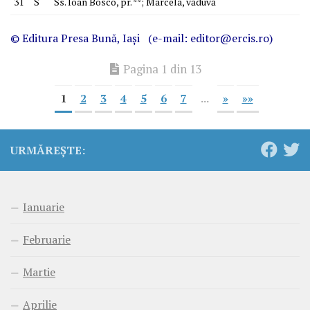
31
S
Ss. Ioan Bosco, pr. **; Marcela, văduvă
© Editura
Presa Bună
, Iaşi (e-mail: editor@ercis.ro)
Pagina 1 din 13
1
2
3
4
5
6
7
...
»
»»
URMĂREȘTE:
Ianuarie
Februarie
Martie
Aprilie