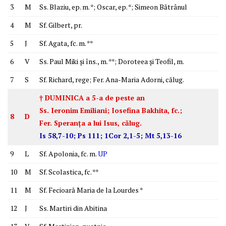
3
M
Ss. Blaziu, ep. m. *; Oscar, ep. *; Simeon Bătrânul
4
M
Sf. Gilbert, pr.
5
J
Sf. Agata, fc. m. **
6
V
Ss. Paul Miki şi îns., m. **; Doroteea şi Teofil, m.
7
S
Sf. Richard, rege; Fer. Ana-Maria Adorni, călug.
† DUMINICA a 5-a de peste an
Ss. Ieronim Emiliani; Iosefina Bakhita, fc.;
8
D
Fer. Speranţa a lui Isus, călug.
Is 58,7-10; Ps 111; 1Cor 2,1-5; Mt 5,13-16
9
L
Sf. Apolonia, fc. m.
UP
10
M
Sf. Scolastica, fc. **
11
M
Sf. Fecioară Maria de la Lourdes *
12
J
Ss. Martiri din Abitina