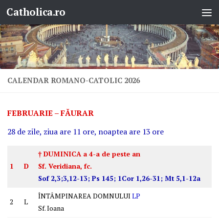
Catholica.ro
Skip to content
CALENDAR ROMANO-CATOLIC 2026
FEBRUARIE – FĂURAR
28 de zile, ziua are 11 ore, noaptea are 13 ore
† DUMINICA a 4-a de peste an
1
D
Sf. Veridiana, fc.
Sof 2,3;3,12-13; Ps 145; 1Cor 1,26-31; Mt 5,1-12a
ÎNTÂMPINAREA DOMNULUI
LP
2
L
Sf. Ioana