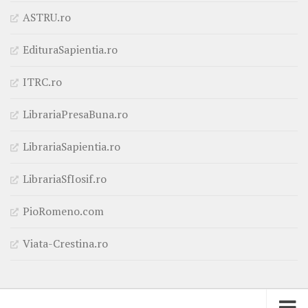
ASTRU.ro
EdituraSapientia.ro
ITRC.ro
LibrariaPresaBuna.ro
LibrariaSapientia.ro
LibrariaSfIosif.ro
PioRomeno.com
Viata-Crestina.ro