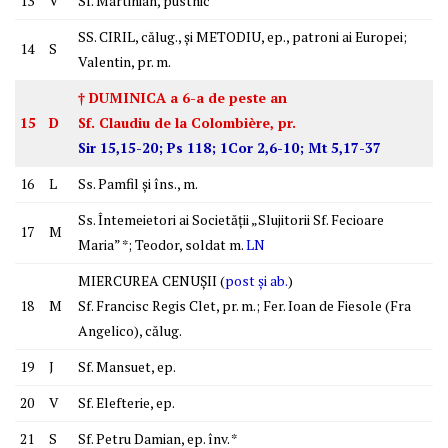
13
V
Sf. Martinian, pustnic
SS. CIRIL, călug., şi METODIU, ep., patroni ai Europei;
14
S
Valentin, pr. m.
† DUMINICA a 6-a de peste an
15
D
Sf. Claudiu de la Colombière, pr.
Sir 15,15-20; Ps 118; 1Cor 2,6-10; Mt 5,17-37
16
L
Ss. Pamfil şi îns., m.
Ss. Întemeietori ai Societăţii „Slujitorii Sf. Fecioare
17
M
Maria” *; Teodor, soldat m.
LN
MIERCUREA CENUŞII (
post şi ab.
)
18
M
Sf. Francisc Regis Clet, pr. m.; Fer. Ioan de Fiesole (Fra
Angelico), călug.
19
J
Sf. Mansuet, ep.
20
V
Sf. Elefterie, ep.
21
S
Sf. Petru Damian, ep. înv. *