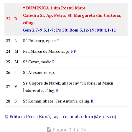
† DUMINICA 1 din Postul Mare
Catedra Sf. Ap. Petru; Sf. Margareta din Cortona,
22
D
călug.
Gen 2,7-9;3,1-7; Ps 50; Rom 5,12-19; Mt 4,1-11
23
L
Sf. Policarp, ep. m. *
24
M
Fer. Marcu de Marconi, pr.
PP
25
M
Sf. Cezar, medic
R
.
26
J
Sf. Alexandru, ep.
Ss. Grigore de Narek, abate înv. *; Gabriel al Maicii
27
V
Îndurerate, călug.
R
.
28
S
Sf. Roman, abate; Fer. Antonia, călug.
R
.
© Editura
Presa Bună
, Iaşi (e-mail: editor@ercis.ro)
Pagina 2 din 13