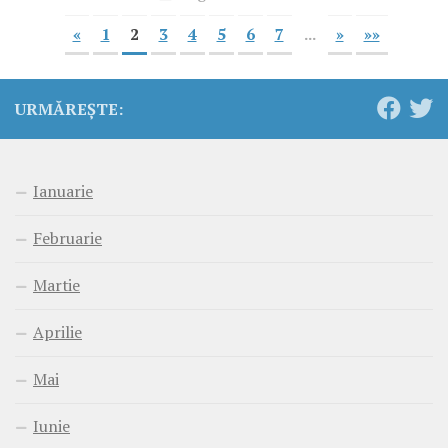
«
1
2
3
4
5
6
7
...
»
»»
URMĂREȘTE:
Ianuarie
Februarie
Martie
Aprilie
Mai
Iunie