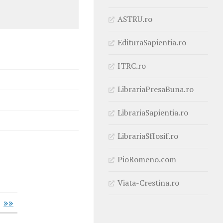
ASTRU.ro
EdituraSapientia.ro
ITRC.ro
LibrariaPresaBuna.ro
LibrariaSapientia.ro
LibrariaSfIosif.ro
PioRomeno.com
Viata-Crestina.ro
»»