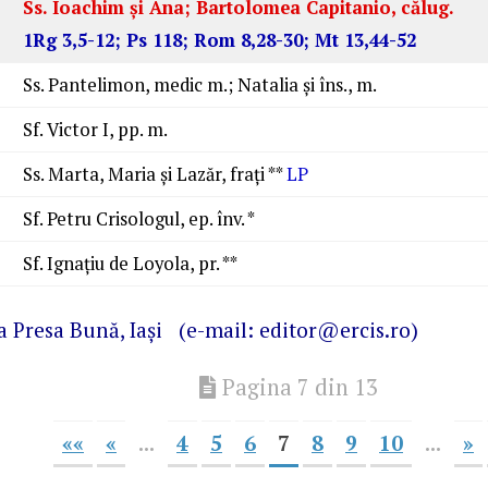
Ss. Ioachim şi Ana; Bartolomea Capitanio, călug.
1Rg 3,5-12; Ps 118; Rom 8,28-30; Mt 13,44-52
Ss. Pantelimon, medic m.; Natalia şi îns., m.
Sf. Victor I, pp. m.
Ss. Marta, Maria şi Lazăr, fraţi **
LP
Sf. Petru Crisologul, ep. înv. *
Sf. Ignaţiu de Loyola, pr. **
ra
Presa Bună
, Iaşi (e-mail: editor@ercis.ro)
Pagina 7 din 13
««
«
...
4
5
6
7
8
9
10
...
»