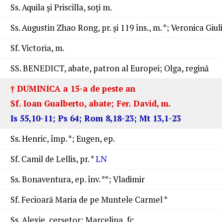
Ss. Aquila şi Priscilla, soţi m.
Ss. Augustin Zhao Rong, pr. şi 119 îns., m. *; Veronica Giuli
Sf. Victoria, m.
SS. BENEDICT, abate, patron al Europei; Olga, regină
† DUMINICA a 15-a de peste an
Sf. Ioan Gualberto, abate; Fer. David, m.
Is 55,10-11; Ps 64; Rom 8,18-23; Mt 13,1-23
Ss. Henric, împ. *; Eugen, ep.
Sf. Camil de Lellis, pr. *
LN
Ss. Bonaventura, ep. înv. **; Vladimir
Sf. Fecioară Maria de pe Muntele Carmel *
Ss. Alexie, cerşetor; Marcelina, fc.