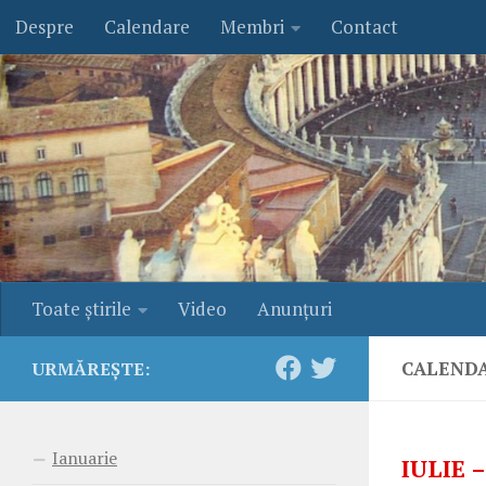
Despre
Calendare
Membri
Contact
Skip to content
Toate ştirile
Video
Anunţuri
CALENDA
URMĂREȘTE:
Ianuarie
IULIE 