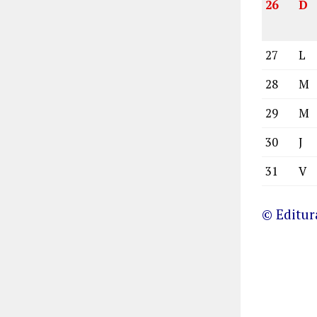
26
D
27
L
28
M
29
M
30
J
31
V
© Editu