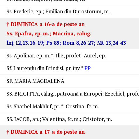
Ss. Frederic, ep.; Emilian din Durostorum, m.
† DUMINICA a 16-a de peste an
Ss. Epafra, ep. m.; Macrina, călug.
Înţ 12,13.16-19; Ps 85; Rom 8,26-27; Mt 13,24-43
Ss. Apolinar, ep. m. *; Ilie, profet; Aurel, ep.
Sf. Laurenţiu din Brindisi, pr. înv. *
PP
SF. MARIA MAGDALENA
SS. BRIGITTA, călug., patroană a Europei; Ezechiel, prof
Ss. Sharbel Makhluf, pr. *; Cristina, fc. m.
SS. IACOB, ap.; Valentina, fc. m.; Cristofor, m.
† DUMINICA a 17-a de peste an