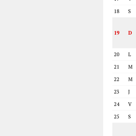
18
S
19
D
20
L
21
M
22
M
23
J
24
V
25
S