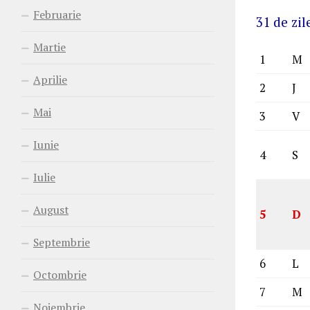
Februarie
31 de zil
Martie
1
M
Aprilie
2
J
Mai
3
V
Iunie
4
S
Iulie
August
5
D
Septembrie
6
L
Octombrie
7
M
Noiembrie