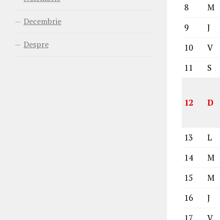
8
M
Decembrie
9
J
Despre
10
V
11
S
12
D
13
L
14
M
15
M
16
J
17
V