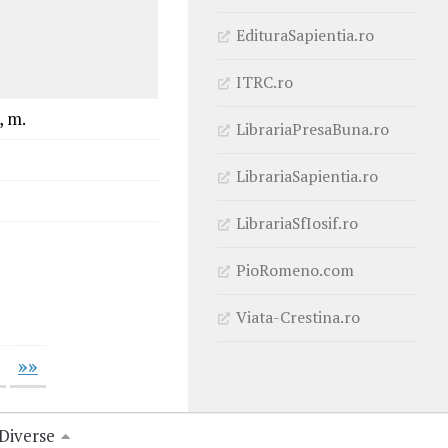
EdituraSapientia.ro
ITRC.ro
, m.
LibrariaPresaBuna.ro
LibrariaSapientia.ro
LibrariaSfIosif.ro
PioRomeno.com
Viata-Crestina.ro
»»
Diverse