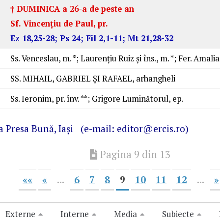
† DUMINICA a 26-a de peste an
Sf. Vincenţiu de Paul, pr.
Ez 18,25-28; Ps 24; Fil 2,1-11; Mt 21,28-32
Ss. Venceslau, m. *; Laurenţiu Ruiz şi îns., m. *; Fer. Amalia
SS. MIHAIL, GABRIEL ŞI RAFAEL, arhangheli
Ss. Ieronim, pr. înv. **; Grigore Luminătorul, ep.
ra
Presa Bună
, Iaşi (e-mail: editor@ercis.ro)
Pagina 9 din 13
««
«
...
6
7
8
9
10
11
12
...
»
Externe
Interne
Media
Subiecte