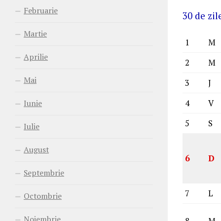
Februarie
30 de zil
Martie
1
M
Aprilie
2
M
Mai
3
J
Iunie
4
V
5
S
Iulie
August
6
D
Septembrie
7
L
Octombrie
Noiembrie