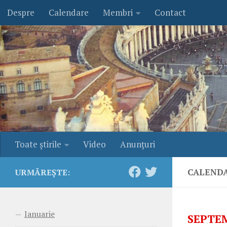
Despre
Calendare
Membri
Contact
Skip to content
Toate ştirile
Video
Anunţuri
CALENDA
URMĂREȘTE:
Ianuarie
SEPTE