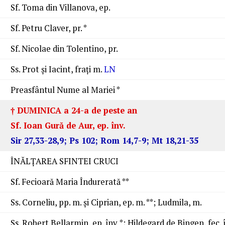
Sf. Toma din Villanova, ep.
Sf. Petru Claver, pr. *
Sf. Nicolae din Tolentino, pr.
Ss. Prot şi Iacint, fraţi m.
LN
Preasfântul Nume al Mariei *
† DUMINICA a 24-a de peste an
Sf. Ioan Gură de Aur, ep. înv.
Sir 27,33-28,9; Ps 102; Rom 14,7-9; Mt 18,21-35
ÎNĂLŢAREA SFINTEI CRUCI
Sf. Fecioară Maria Îndurerată **
Ss. Corneliu, pp. m. şi Ciprian, ep. m. **; Ludmila, m.
Ss. Robert Bellarmin, ep. înv. *; Hildegard de Bingen, fec. î