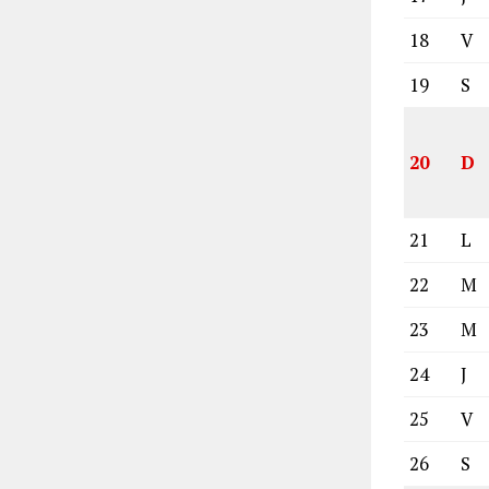
18
V
19
S
20
D
21
L
22
M
23
M
24
J
25
V
26
S