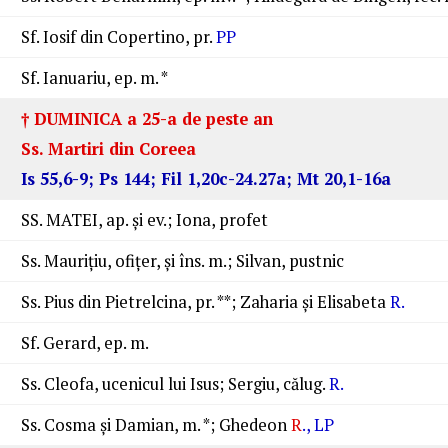
Sf. Iosif din Copertino, pr.
PP
Sf. Ianuariu, ep. m. *
† DUMINICA a 25-a de peste an
Ss. Martiri din Coreea
Is 55,6-9; Ps 144; Fil 1,20c-24.27a; Mt 20,1-16a
SS. MATEI, ap. şi ev.; Iona, profet
Ss. Mauriţiu, ofiţer, şi îns. m.; Silvan, pustnic
Ss. Pius din Pietrelcina, pr. **; Zaharia şi Elisabeta
R
.
Sf. Gerard, ep. m.
Ss. Cleofa, ucenicul lui Isus; Sergiu, călug.
R
.
Ss. Cosma şi Damian, m. *; Ghedeon
R
., LP