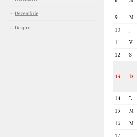
8
M
Decembrie
9
M
Despre
10
J
11
V
12
S
13
D
14
L
15
M
16
M
17
J