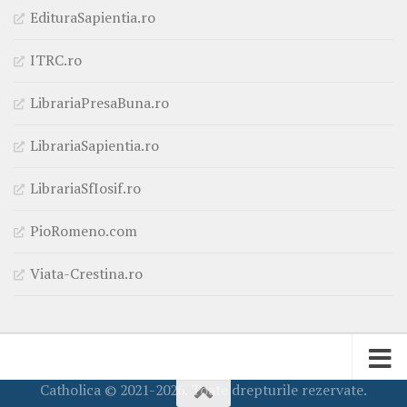
EdituraSapientia.ro
ITRC.ro
LibrariaPresaBuna.ro
LibrariaSapientia.ro
LibrariaSfIosif.ro
PioRomeno.com
Viata-Crestina.ro
Catholica © 2021-2026. Toate drepturile rezervate.