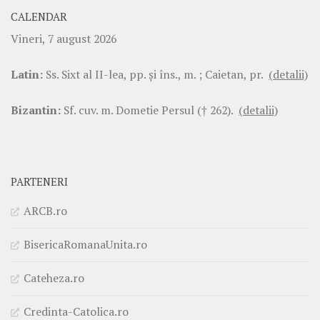
CALENDAR
Vineri, 7 august 2026
Latin:
Ss. Sixt al II-lea, pp. şi îns., m. ; Caietan, pr.
(detalii)
Bizantin:
Sf. cuv. m. Dometie Persul († 262).
(detalii)
PARTENERI
ARCB.ro
BisericaRomanaUnita.ro
Cateheza.ro
Credinta-Catolica.ro