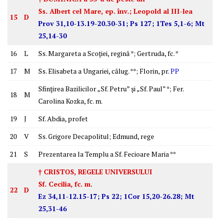
Ss. Albert cel Mare, ep. înv.; Leopold al III-lea
15
D
Prov 31,10-13.19-20.30-31; Ps 127; 1Tes 5,1-6; Mt
25,14-30
16
L
Ss. Margareta a Scoţiei, regină *; Gertruda, fc. *
17
M
Ss. Elisabeta a Ungariei, călug. **; Florin, pr.
PP
Sfinţirea Bazilicilor „Sf. Petru” şi „Sf. Paul” *; Fer.
18
M
Carolina Kozka, fc. m.
19
J
Sf. Abdia, profet
20
V
Ss. Grigore Decapolitul; Edmund, rege
21
S
Prezentarea la Templu a Sf. Fecioare Maria **
† CRISTOS, REGELE UNIVERSULUI
Sf. Cecilia, fc. m.
22
D
Ez 34,11-12.15-17; Ps 22; 1Cor 15,20-26.28; Mt
25,31-46