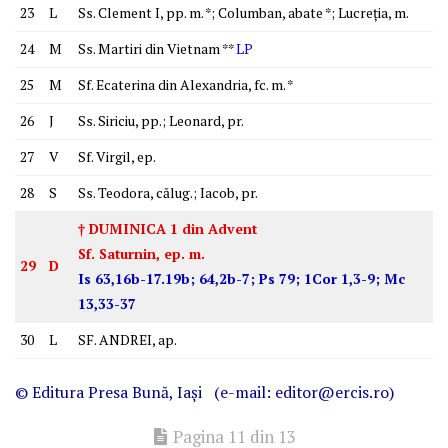
23
L
Ss. Clement I, pp. m. *; Columban, abate *; Lucreţia, m.
24
M
Ss. Martiri din Vietnam **
LP
25
M
Sf. Ecaterina din Alexandria, fc. m. *
26
J
Ss. Siriciu, pp.; Leonard, pr.
27
V
Sf. Virgil, ep.
28
S
Ss. Teodora, călug.; Iacob, pr.
† DUMINICA 1 din Advent
Sf. Saturnin, ep. m.
29
D
Is 63,16b-17.19b; 64,2b-7; Ps 79; 1Cor 1,3-9; Mc
13,33-37
30
L
SF. ANDREI, ap.
© Editura
Presa Bună
, Iaşi (e-mail: editor@ercis.ro)
Pagina 11 din 13