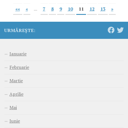
««
«
...
7
8
9
10
11
12
13
»
URMĂREȘTE:
Ianuarie
Februarie
Martie
Aprilie
Mai
Iunie