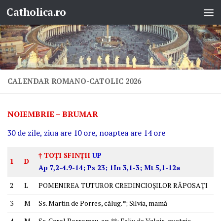
Catholica.ro
Skip to content
CALENDAR ROMANO-CATOLIC 2026
NOIEMBRIE – BRUMAR
30 de zile, ziua are 10 ore, noaptea are 14 ore
† TOŢI SFINŢII
UP
1
D
Ap 7,2-4.9-14; Ps 23; 1In 3,1-3; Mt 5,1-12a
2
L
POMENIREA TUTUROR CREDINCIOŞILOR RĂPOSAŢI
3
M
Ss. Martin de Porres, călug. *; Silvia, mamă
4
M
Ss. Carol Borromeu, ep. **; Felix de Valois, pustnic