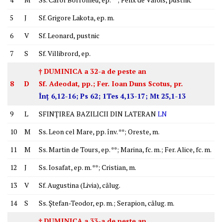
5
J
Sf. Grigore Lakota, ep. m.
6
V
Sf. Leonard, pustnic
7
S
Sf. Villibrord, ep.
† DUMINICA a 32-a de peste an
8
D
Sf. Adeodat, pp.; Fer. Ioan Duns Scotus, pr.
Înţ 6,12-16; Ps 62; 1Tes 4,13-17; Mt 25,1-13
9
L
SFINŢIREA BAZILICII DIN LATERAN
LN
10
M
Ss. Leon cel Mare, pp. înv. **; Oreste, m.
11
M
Ss. Martin de Tours, ep. **; Marina, fc. m.; Fer. Alice, fc. m.
12
J
Ss. Iosafat, ep. m. **; Cristian, m.
13
V
Sf. Augustina (Livia), călug.
14
S
Ss. Ştefan-Teodor, ep. m.; Serapion, călug. m.
† DUMINICA a 33-a de peste an