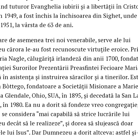
ind tuturor Evanghelia iubirii şi a libertăţii în Cristo
n 1949, a fost închis la închisoarea din Sighet, unde
1951, la vârsta de 63 de ani.
are de asemenea trei noi venerabile, serve ale lui
 cărora le-au fost recunoscute virtuţile eroice. P
ria Nagle, călugăriţă irlandeză din anii 1700, fonda
ţiei Surorilor Prezentării Preasfintei Fecioare Mari
 în asistenţa şi instruirea săracilor şi a tinerilor. Es
 Bòttego, fondatoare a Societăţii Misionare a Marie
a Glendale, Ohio, SUA, în 1895, şi decedată la San 
 în 1980. Ea nu a dorit să fondeze vreo congregaţie
se considera “mai capabilă să strice lucrările lui
decât să le realizeze”, şi dorea să slujească doar
le lui Isus”. Dar Dumnezeu a dorit altceva: astfel şi