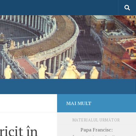
MAI MULT
MATERIALUL URMĂTOR
icit în
Papa Francisc: