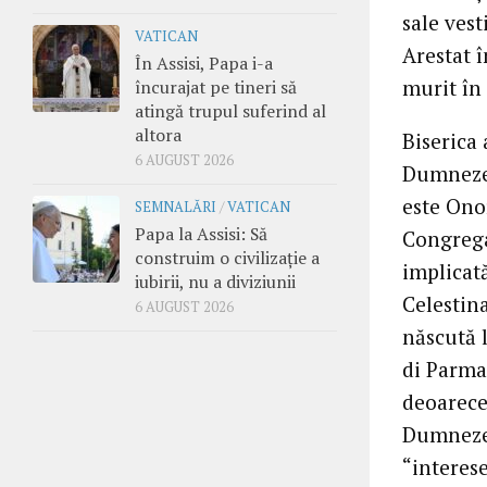
sale vest
VATICAN
Arestat î
În Assisi, Papa i-a
murit în 
încurajat pe tineri să
atingă trupul suferind al
altora
Biserica 
6 AUGUST 2026
Dumnezeu
este Ono
SEMNALĂRI
/
VATICAN
Papa la Assisi: Să
Congrega
construim o civilizație a
implicată
iubirii, nu a diviziunii
Celestina
6 AUGUST 2026
născută l
di Parma,
deoarece 
Dumnezeu 
“interese