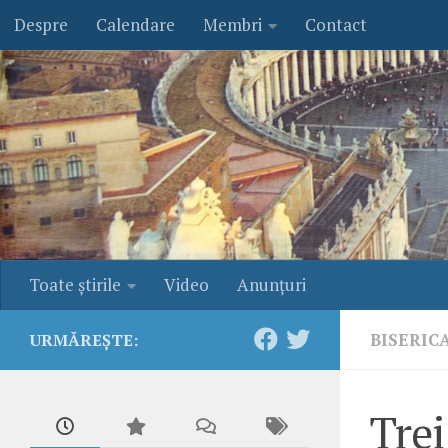
Despre
Calendare
Membri
Contact
Skip to content
Toate ştirile
Video
Anunţuri
BISERIC
URMĂREȘTE:
Trei