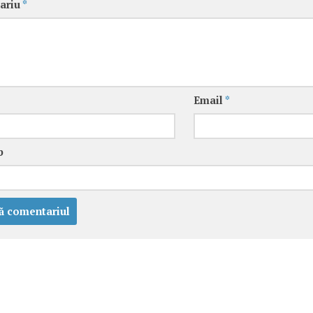
ariu
*
Email
*
b