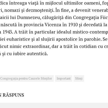
ica întreaga viaţă în mijlocul ultimilor oameni, foş
i, nomazi şi dezmoşteniţi. În fine, a devenit venerab
aicii lui Dumnezeu, călugăriţă din Congregaţia Fiic
, născută în provincia Vicenza în 1910 şi decedată la
 1943. A trăit în particular idealul mistico-contemp
iei euharistice şi al slujirii apostolice în parohie. S
ăcut nimic extraordinar, dar a trăit în cotidian cu c
şi cu iubire autentică.
Congregaţia pentru Cauzele Sfinţilor
Important
Sfinţi
N RĂSPUNS