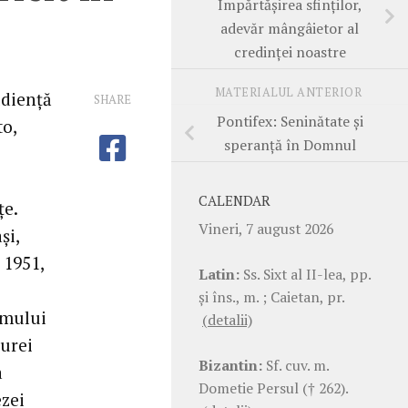
Împărtăşirea sfinţilor,
adevăr mângâietor al
credinţei noastre
MATERIALUL ANTERIOR
udienţă
SHARE
Pontifex: Seninătate şi
to,
speranţă în Domnul
CALENDAR
ţe.
Vineri, 7 august 2026
şi,
 1951,
Latin:
Ss. Sixt al II-lea, pp.
şi îns., m. ; Caietan, pr.
imului
(detalii)
durei
Bizantin:
Sf. cuv. m.
a
Dometie Persul († 262).
ezei