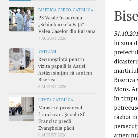
Bise
BISERICA GRECO-CATOLICĂ
PS Vasile în parohia
„Schimbarea la Față” –
Valea Caselor din Bârsana
31.10.201
7 AUGUST 2026
în ziua 
prefectu
VATICAN
Recunoștință pentru
dicaster
vizita papală la Assisi:
martiriul
Astăzi simțim că suntem
Biserica 
Biserica
6 AUGUST 2026
Mons. An
în timpu
LUMEA CATOLICĂ
petrecus
Ministrul provincial
franciscan: Școala Sf.
război mo
Francisc predă
persecuţi
Evanghelia păcii
ameninţăr
6 AUGUST 2026