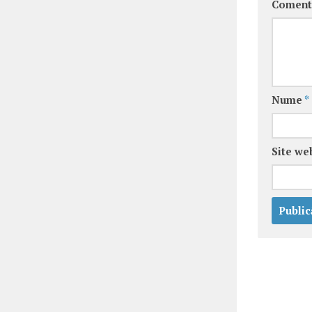
Coment
Nume
*
Site we