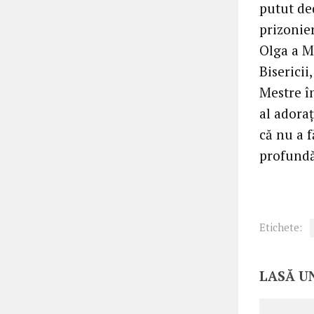
putut ded
prizonier
Olga a M
Bisericii
Mestre în
al adoraţ
că nu a f
profundă 
Etichete:
LASĂ U