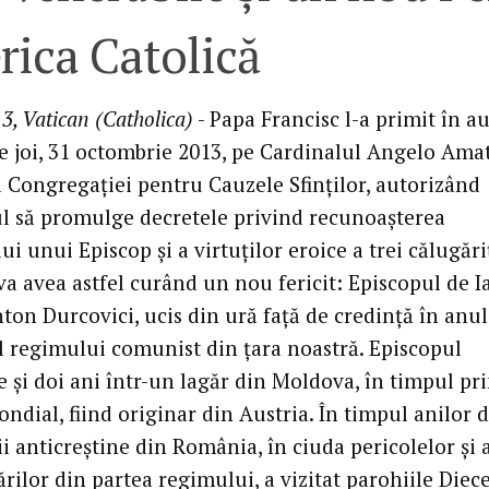
rica Catolică
3, Vatican (Catholica)
- Papa Francisc l-a primit în a
de joi, 31 octombrie 2013, pe Cardinalul Angelo Ama
l Congregaţiei pentru Cauzele Sfinţilor, autorizând
ul să promulge decretele privind recunoaşterea
ui unui Episcop şi a virtuţilor eroice a trei călugări
va avea astfel curând un nou fericit: Episcopul de Ia
ton Durcovici, ucis din ură faţă de credinţă în anul
l regimului comunist din ţara noastră. Episcopul
e şi doi ani într-un lagăr din Moldova, în timpul pr
ndial, fiind originar din Austria. În timpul anilor 
i anticreştine din România, în ciuda pericolelor şi 
ilor din partea regimului, a vizitat parohiile Diec