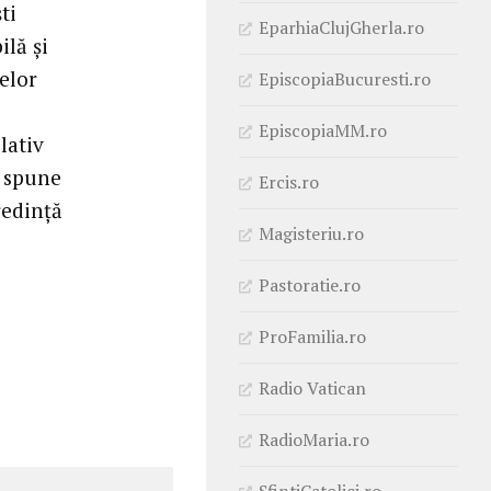
ti
EparhiaClujGherla.ro
ilă şi
elor
EpiscopiaBucuresti.ro
EpiscopiaMM.ro
lativ
e spune
Ercis.ro
redinţă
Magisteriu.ro
Pastoratie.ro
ProFamilia.ro
Radio Vatican
RadioMaria.ro
SfintiCatolici.ro