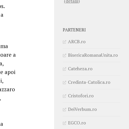
(detalii)
s.
 a
PARTENERI
ARCB.ro
rima
toare a
BisericaRomanaUnita.ro
a,
Cateheza.ro
te apoi
i,
Credinta-Catolica.ro
Lazzaro
Cristofori.ro
,
DeiVerbum.ro
EGCO.ro
-a