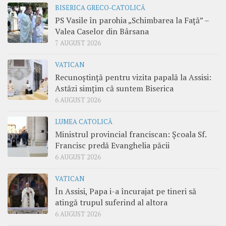
BISERICA GRECO-CATOLICĂ
PS Vasile în parohia „Schimbarea la Față” –
Valea Caselor din Bârsana
7 AUGUST 2026
VATICAN
Recunoștință pentru vizita papală la Assisi:
Astăzi simțim că suntem Biserica
6 AUGUST 2026
LUMEA CATOLICĂ
Ministrul provincial franciscan: Școala Sf.
Francisc predă Evanghelia păcii
6 AUGUST 2026
VATICAN
În Assisi, Papa i-a încurajat pe tineri să
atingă trupul suferind al altora
6 AUGUST 2026