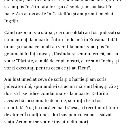
s-a impus însă în faţa lor aşa că soldaţii m-au lăsat în
pace. Am ajuns astfe în Castellón şi am primit imediat
îngrijiri.
Când războiul s-a sfârşit, cei doi soldaţi au fost judecaţi şi
condamnaţi la moarte. Întorcându-mă în Zucaina, tatăl
unuia şi mama celuilalt au venit la mine, s-au pus în
genunchi în faţa mea şi, făcându-şi semnul crucii, mi-au
spus: “Părinte, ai milă de copii noştri, care sunt închişi şi
vor fi executaţi pentru ceea ce ţi-au făcut”.
Am luat imediat ceva de scris şi o hârtie şi am scris
judecătorului, spunându-i că acum mă simt bine, şi că aş
dori să li se ridice condamnarea la moarte. Datorită
acestei hârtii semnate de mine, sentinţa le-a fost
comutată. Nu ştiu dacă ei mai trăiesc, a trecut mult timp
de atunci. Îi mulţumesc lui Isus pentru că mi-a salvat
viaţa. Acum mi se spune înviatul din morţi.