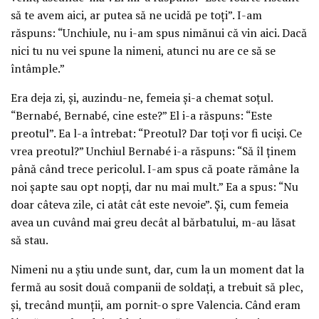
să te avem aici, ar putea să ne ucidă pe toţi”. I-am
răspuns: “Unchiule, nu i-am spus nimănui că vin aici. Dacă
nici tu nu vei spune la nimeni, atunci nu are ce să se
întâmple.”
Era deja zi, şi, auzindu-ne, femeia şi-a chemat soţul.
“Bernabé, Bernabé, cine este?” El i-a răspuns: “Este
preotul”. Ea l-a întrebat: “Preotul? Dar toţi vor fi ucişi. Ce
vrea preotul?” Unchiul Bernabé i-a răspuns: “Să îl ţinem
până când trece pericolul. I-am spus că poate rămâne la
noi şapte sau opt nopţi, dar nu mai mult.” Ea a spus: “Nu
doar câteva zile, ci atât cât este nevoie”. Şi, cum femeia
avea un cuvând mai greu decât al bărbatului, m-au lăsat
să stau.
Nimeni nu a ştiu unde sunt, dar, cum la un moment dat la
fermă au sosit două companii de soldaţi, a trebuit să plec,
şi, trecând munţii, am pornit-o spre Valencia. Când eram