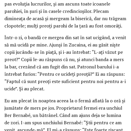
pas evoluţia lucrurilor, şi am ascuns toate icoanele
parohiei, în şuri şi în casele credincioşilor. Plecam
dimineaţa de acasă şi mergeam la biserică, dar nu trăgeam
clopotele; mulţi preoţi parohi de la ţară au fost omorâţi.
Într-o zi, o bandă ce mergea din sat în sat ucigând, a venit
să mă ucidă pe mine. Ajunşi în Zucaina, ei au găsit nişte
copii jucându-se în piaţă, şi i-au întrebat: “L-aţi văzut pe
preot?” Copii le-au răspuns că nu, şi atunci banda a mers
la bar, crezând că am fugit din sat. Patronul barului i-a
întrebat furios: “Pentru ce ucideţi preoţii?” Ei au răspuns:
“Faptul că sunt preoţi este suficient pentru noi pentru a-i
ucide”. Şi au plecat.
Eu am plecat în noaptea aceea la o fermă aflată la o oră şi
jumătate de mers pe jos. Proprietarul fermei era unchiul
Ber Bernabé, un bătrânel. Când am ajuns deja se lumina
de zori. I-am spus unchiului Bernabé: “Ştii pentru ce am
venit, ascunde-mă”. El mi-a răspuns: “Este foarte riscant