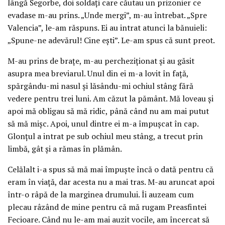
lângă Segorbe, doi soldaţi care căutau un prizonier ce
evadase m-au prins. „Unde mergi”, m-au întrebat. „Spre
Valencia”, le-am răspuns. Ei au intrat atunci la bănuieli:
„Spune-ne adevărul! Cine eşti”. Le-am spus că sunt preot.
M-au prins de braţe, m-au percheziţionat şi au găsit
asupra mea breviarul. Unul din ei m-a lovit în faţă,
spărgându-mi nasul şi lăsându-mi ochiul stâng fără
vedere pentru trei luni. Am căzut la pământ. Mă loveau şi
apoi mă obligau să mă ridic, până când nu am mai putut
să mă mişc. Apoi, unul dintre ei m-a împuşcat în cap.
Glonţul a intrat pe sub ochiul meu stâng, a trecut prin
limbă, gât şi a rămas în plămân.
Celălalt i-a spus să mă mai împuşte încă o dată pentru că
eram în viaţă, dar acesta nu a mai tras. M-au aruncat apoi
într-o râpă de la marginea drumului. Îi auzeam cum
plecau râzând de mine pentru că mă rugam Preasfintei
Fecioare. Când nu le-am mai auzit vocile, am încercat să