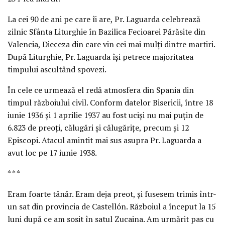
La cei 90 de ani pe care îi are, Pr. Laguarda celebrează
zilnic Sfânta Liturghie în Bazilica Fecioarei Părăsite din
Valencia, Dieceza din care vin cei mai mulţi dintre martiri.
După Liturghie, Pr. Laguarda îşi petrece majoritatea
timpului ascultând spovezi.
În cele ce urmează el redă atmosfera din Spania din
timpul războiului civil. Conform datelor Bisericii, între 18
iunie 1936 şi 1 aprilie 1937 au fost ucişi nu mai puţin de
6.823 de preoţi, călugări şi călugăriţe, precum şi 12
Episcopi. Atacul amintit mai sus asupra Pr. Laguarda a
avut loc pe 17 iunie 1938.
* * *
Eram foarte tânăr. Eram deja preot, şi fusesem trimis într-
un sat din provincia de Castellón. Războiul a început la 15
luni după ce am sosit în satul Zucaina. Am urmărit pas cu