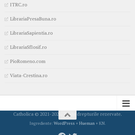
ITRC.ro
LibrariaPresaBuna.ro
LibrariaSapientia.ro
LibrariaSfIosif.ro
PioRomeno.com
Viata-Crestina.ro
Catholica © 2021-2026. Toate drepturile rezervate.
Ingrediente:
WordPress
+
Hueman
+ KN.