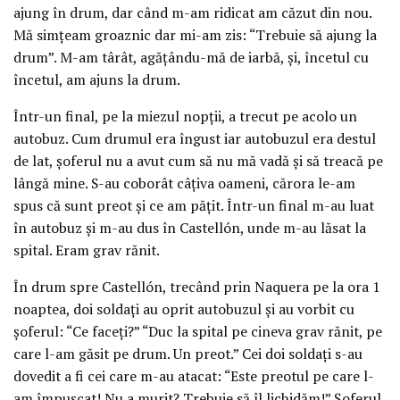
ajung în drum, dar când m-am ridicat am căzut din nou.
Mă simţeam groaznic dar mi-am zis: “Trebuie să ajung la
drum”. M-am târât, agăţându-mă de iarbă, şi, încetul cu
încetul, am ajuns la drum.
Într-un final, pe la miezul nopţii, a trecut pe acolo un
autobuz. Cum drumul era îngust iar autobuzul era destul
de lat, şoferul nu a avut cum să nu mă vadă şi să treacă pe
lângă mine. S-au coborât câţiva oameni, cărora le-am
spus că sunt preot şi ce am păţit. Într-un final m-au luat
în autobuz şi m-au dus în Castellón, unde m-au lăsat la
spital. Eram grav rănit.
În drum spre Castellón, trecând prin Naquera pe la ora 1
noaptea, doi soldaţi au oprit autobuzul şi au vorbit cu
şoferul: “Ce faceţi?” “Duc la spital pe cineva grav rănit, pe
care l-am găsit pe drum. Un preot.” Cei doi soldaţi s-au
dovedit a fi cei care m-au atacat: “Este preotul pe care l-
am împuşcat! Nu a murit? Trebuie să îl lichidăm!” Şoferul