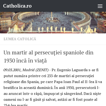
Catholica.ro
Skip to content
LUMEA CATOLICĂ
Un martir al persecuţiei spaniole din
1930 încă în viaţă
09.03.2001, Madrid (ZENIT)
- Pr. Eugenio Laguarda s-ar fi
putut număra printre cei 233 de martiri ai persecuţiei
religioase din Spania, pe care Papa Ioan Paul al II-lea îi va
beatifica în această duminică. În anii 1930, persecutorii l-
au aruncat într-o râpă, împuşcat şi sângerând. Dacă nişte
oameni nu l-ar fi găsit şi salvat, astăzi ar fi fost poate al
234-lea martir.