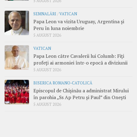
5 AUGUST 2026
SEMNALĂRI
/
VATICAN
Papa Leon va vizita Uruguay, Argentina și
Peru în luna noiembrie
5 AUGUST 2026
VATICAN
Papa Leon către Cavalerii lui Columb: Fiți
profeți ai armoniei într-o epocă a diviziunii
5 AUGUST 2026
BISERICA ROMANO-CATOLICĂ
Episcopul de Chișinău a administrat Mirului
în parohia „Ss Ap Petru și Paul” din Onești
5 AUGUST 2026