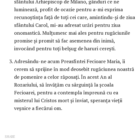
sfântului Arhiepiscop de Milano, gânduri ce ne
luminează, profit de ocazie pentru a-mi exprima
recunoştinţa faţă de toţi cei care, amintindu-şi de ziua
sfântului Carol, mi-au adresat urări pentru ziua
onomastică. Mulţumesc mai ales pentru rugăciunile
promise şi promit să fac asemenea din inimă,
invocând pentru toţi belşug de haruri cereşti.
Adresându-ne acum Preasfintei Fecioare Maria, îi
cerem să sprijine în mod deosebit rugăciunea noastră
de pomenire a celor răposaţi. În acest An al
Rozariului, să învăţăm cu sârguinţă la şcoala
Fecioarei, pentru a contempla împreună cu ea
misterul lui Cristos mort şi înviat, speranţa vieţii
veşnice a fiecărui om.
SHARE