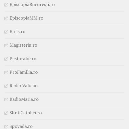
EpiscopiaBucuresti.ro
EpiscopiaMM.ro
Ercis.ro
Magisteriu.ro
Pastoratie.ro
ProFamilia.ro
Radio Vatican
RadioMaria.ro
SfintiCatolici.ro
Spovada.ro