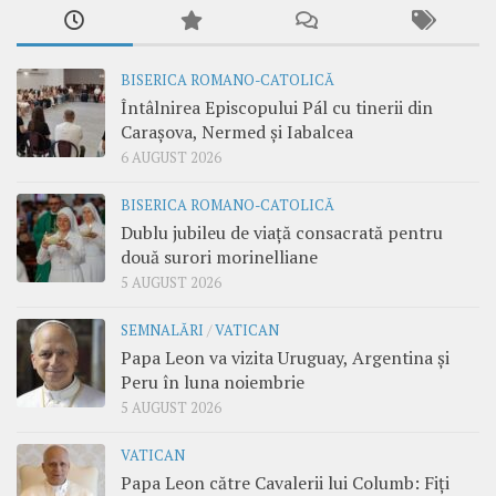
BISERICA ROMANO-CATOLICĂ
Întâlnirea Episcopului Pál cu tinerii din
Carașova, Nermed și Iabalcea
6 AUGUST 2026
BISERICA ROMANO-CATOLICĂ
Dublu jubileu de viață consacrată pentru
două surori morinelliane
5 AUGUST 2026
SEMNALĂRI
/
VATICAN
Papa Leon va vizita Uruguay, Argentina și
Peru în luna noiembrie
5 AUGUST 2026
VATICAN
Papa Leon către Cavalerii lui Columb: Fiți