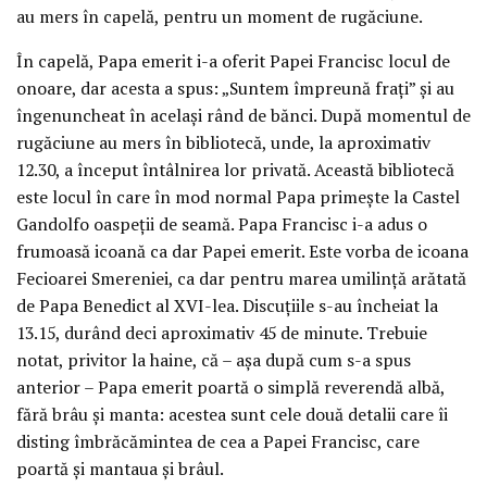
au mers în capelă, pentru un moment de rugăciune.
În capelă, Papa emerit i-a oferit Papei Francisc locul de
onoare, dar acesta a spus: „Suntem împreună fraţi” şi au
îngenuncheat în acelaşi rând de bănci. După momentul de
rugăciune au mers în bibliotecă, unde, la aproximativ
12.30, a început întâlnirea lor privată. Această bibliotecă
este locul în care în mod normal Papa primeşte la Castel
Gandolfo oaspeţii de seamă. Papa Francisc i-a adus o
frumoasă icoană ca dar Papei emerit. Este vorba de icoana
Fecioarei Smereniei, ca dar pentru marea umilinţă arătată
de Papa Benedict al XVI-lea. Discuţiile s-au încheiat la
13.15, durând deci aproximativ 45 de minute. Trebuie
notat, privitor la haine, că – aşa după cum s-a spus
anterior – Papa emerit poartă o simplă reverendă albă,
fără brâu şi manta: acestea sunt cele două detalii care îi
disting îmbrăcămintea de cea a Papei Francisc, care
poartă şi mantaua şi brâul.