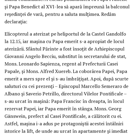
şi Papa Benedict al XVI-lea să apară împreună la balconul
reşedinţei de vară, pentru a saluta mulţimea. Redăm
declaraţia:
Elicopterul a aterizat pe heliportul de la Castel Gandolfo
la 12.15, iar maşina cu Papa emerit s-a apropiat de locul
aterizării. Sfântul Părinte a fost însoţit de Arhiepiscopul
Giovanni Angelo Becciu, substitut în secretarului de stat,
Mons. Leonardo Sapienza, regent al Prefecturii Casei
Papale, şi Mons. Alfred Xuereb. La coborârea Papei, Papa
emerit a mers spre el şi s-au îmbrăţişat. Apoi, după scurte
saluturi cu cei prezenţi – Episcopul Marcello Semeraro de
Albano şi Saverio Petrillo, directorul Vilelor Pontificale –
s-au urcat în maşină: Papa Francisc în dreapta, în locul
rezervat Papei, iar Papa emerit în stânga. Mons. Georg
Gänswein, prefect al Casei Pontificale, a călătorit cu ei.
Astfel, maşina i-a adus pe protagoniştii acestei întâlniri
istorice la lift, de unde au urcat în apartamente şi imediat