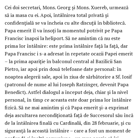
Cei doi secretari, Mons. Georg şi Mons. Xuereb, urmează
să ia masa cu ei. Apoi, întâlnirea total privată şi
confidenţială se va încheia cu alte discuţii în bibliotecă.
Papa emerit îl va însoţi la momentul potrivit pe Papa
Francisc înapoi la heliport. Să ne amintim că nu este
prima lor întâlnire: este prima întâlnire faţă la faţă, dar
Papa Francisc i s-a adresat în repetate ocazii Papei emerit
– la prima apariţie în balconul central al Bazilicii San
Pietro, iar apoi prin două telefoane date personal: în
noaptea alegerii sale, apoi în ziua de sărbătorire a Sf. Iosif
(patronul de nume al lui Joseph Ratzinger, devenit Papa
Benedict). Astfel dialogul a început deja, chiar şi la nivel
personal, în timp ce aceasta este doar prima lor întâlnire
fizică. Să ne mai amintim şi că Papa emerit şi-a exprimat
deja ascultarea necondiţionată faţă de Succesorul său încă
de la întâlnirea finală cu Cardinalii, din 28 februarie, şi cu
siguranţă la această întâlnire – care a fost un moment de