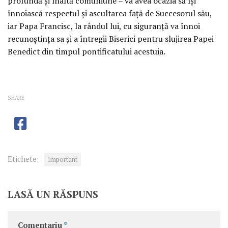
profundă şi înaltă comuniune – va avea ocazia să îşi
înnoiască respectul şi ascultarea faţă de Succesorul său,
iar Papa Francisc, la rândul lui, cu siguranţă va înnoi
recunoştinţa sa şi a întregii Biserici pentru slujirea Papei
Benedict din timpul pontificatului acestuia.
SHARE
Etichete:
Important
LASĂ UN RĂSPUNS
Comentariu
*