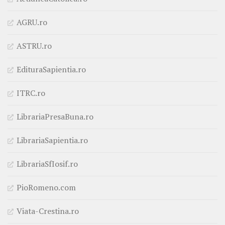
AGRU.ro
ASTRU.ro
EdituraSapientia.ro
ITRC.ro
LibrariaPresaBuna.ro
LibrariaSapientia.ro
LibrariaSfIosif.ro
PioRomeno.com
Viata-Crestina.ro