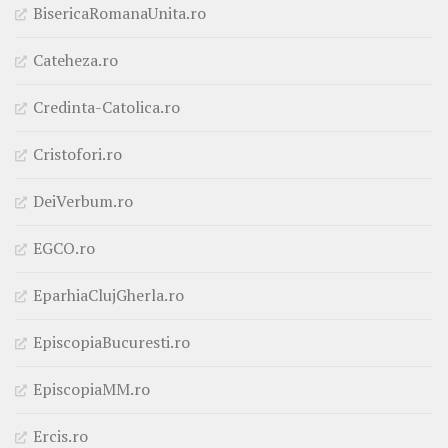
BisericaRomanaUnita.ro
Cateheza.ro
Credinta-Catolica.ro
Cristofori.ro
DeiVerbum.ro
EGCO.ro
EparhiaClujGherla.ro
EpiscopiaBucuresti.ro
EpiscopiaMM.ro
Ercis.ro