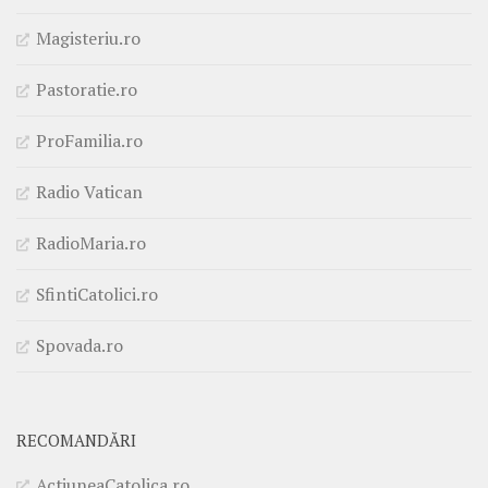
Magisteriu.ro
Pastoratie.ro
ProFamilia.ro
Radio Vatican
RadioMaria.ro
SfintiCatolici.ro
Spovada.ro
RECOMANDĂRI
ActiuneaCatolica.ro