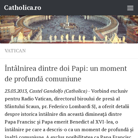
Catholica.ro
Skip to content
VATICAN
Întâlnirea dintre doi Papi: un moment
de profundă comuniune
23.03.2013, Castel Gandolfo (Catholica)
- Vorbind exclusiv
pentru Radio Vatican, directorul biroului de presă al
Sfântului Scaun, pr. Federico Lombardi SJ, a oferit detalii
despre istorica întâlnire din această dimineaţă dintre
Papa Francisc şi Papa emerit Benedict al XVI-lea, o
întâlnire pe care a descris-o ca un moment de profundă şi
înaltă comuniune. A exclus posibilitatea ca Papa Francisc