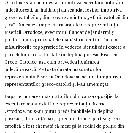
Ortodoxe s-au manifestat împotriva executării hotărârii
judecătoreşti, au huiduit şi au scandat lozinci împotriva
greco-catolicilor, dintre care amintim: „Afară, catolicii din
ţară”. Din cauza împotrivirii arătate de reprezentanţii
Bisericii Ortodoxe, executorul flancat de jandarmi şi
poliţie a mers prin spatele mănăstirii pentru a începe
măsurătorile topografice în vederea identificării exacte a
parcelelor care să fie date în deplină posesie Bisericii
Greco-Catolice, aşa cum prevedea hotărârea
judecătorească. Pe toată durata măsurătorilor,
reprezentanţii Bisericii Ortodoxe au scandat împotriva
reprezentanţilor greco-catolici şi i-au ameninţat.
După terminarea măsurătorilor, din cauza opoziţiei la
executare manifestată de reprezentanţii Bisericii
Ortodoxe, nu s-au putut preda imobilele în deplină
posesie şi folosinţă părţii greco-catolice; partea greco-
catolică a fost chemată să meargă la sediul de poliţie din