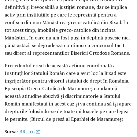
definitivă şi irevocabilă a justiţiei romane, dar se implica
activ prin instituţiile pe care le reprezintă pentru a
confisca din nou Mănăstirea greco-catolică din Bixad. În
tot acest timp, imobilele greco-catolice din incinta
Mănăstirii, în care nu am fost puşi în deplină posesie nici
până astăzi, se degradează continuu cu concursul tacit
sau direct al reprezentanţilor Bisericii Ortodoxe Romane.
Precedentul creat de această acţiune coordonată a
Instituţiilor Statului Român care a avut loc la Bixad este
îngrijorător pentru viitorul statului de drept în România.
Episcopia Greco-Catolică de Maramureş condamnă
această atitudine abuzivă şi discriminatorie a Statului
Român manifestată în acest caz şi va continua să îşi apare
drepturile folosindu-se de toate mijloacele pe care legea
le permite. (Biroul de presă al Eparhiei de Maramureş)
Sursa:
BRU.ro