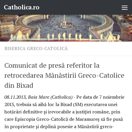
Catholica.ro
Skip to content
BISERICA GRECO-CATOLICĂ
Comunicat de presă referitor la
retrocedarea Mănăstirii Greco-Catolice
din Bixad
08.11.2013, Baia Mare (Catholica)
- Pe data de 7 noiembrie
2013, trebuia să aibă loc la Bixad (SM) executarea unei
hotărâri definitive şi irevocabile a justiţiei române, prin
care Episcopia Greco-Catolică de Maramureş să fie pusă
în proprietate şi deplină posesie a Mănăstirii greco-