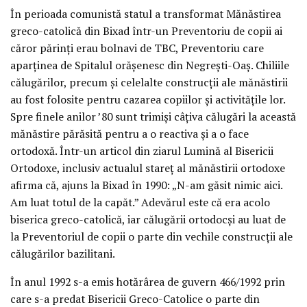
În perioada comunistă statul a transformat Mănăstirea
greco-catolică din Bixad într-un Preventoriu de copii ai
căror părinţi erau bolnavi de TBC, Preventoriu care
aparţinea de Spitalul orăşenesc din Negreşti-Oaş. Chiliile
călugărilor, precum şi celelalte construcţii ale mănăstirii
au fost folosite pentru cazarea copiilor şi activităţile lor.
Spre finele anilor ’80 sunt trimişi câţiva călugări la această
mănăstire părăsită pentru a o reactiva şi a o face
ortodoxă. Într-un articol din ziarul Lumină al Bisericii
Ortodoxe, inclusiv actualul stareţ al mănăstirii ortodoxe
afirma că, ajuns la Bixad în 1990: „N-am găsit nimic aici.
Am luat totul de la capăt.” Adevărul este că era acolo
biserica greco-catolică, iar călugării ortodocşi au luat de
la Preventoriul de copii o parte din vechile construcţii ale
călugărilor bazilitani.
În anul 1992 s-a emis hotărârea de guvern 466/1992 prin
care s-a predat Bisericii Greco-Catolice o parte din