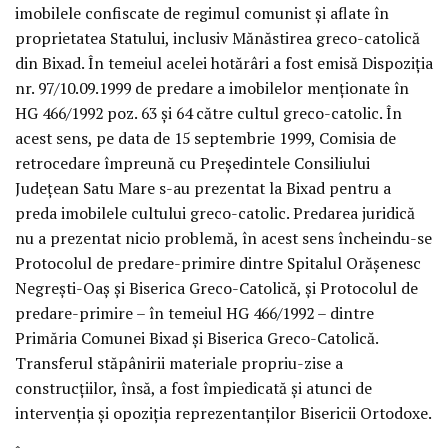
imobilele confiscate de regimul comunist şi aflate în
proprietatea Statului, inclusiv Mănăstirea greco-catolică
din Bixad. În temeiul acelei hotărâri a fost emisă Dispoziţia
nr. 97/10.09.1999 de predare a imobilelor menţionate în
HG 466/1992 poz. 63 şi 64 către cultul greco-catolic. În
acest sens, pe data de 15 septembrie 1999, Comisia de
retrocedare împreună cu Preşedintele Consiliului
Judeţean Satu Mare s-au prezentat la Bixad pentru a
preda imobilele cultului greco-catolic. Predarea juridică
nu a prezentat nicio problemă, în acest sens încheindu-se
Protocolul de predare-primire dintre Spitalul Orăşenesc
Negreşti-Oaş şi Biserica Greco-Catolică, şi Protocolul de
predare-primire – în temeiul HG 466/1992 – dintre
Primăria Comunei Bixad şi Biserica Greco-Catolică.
Transferul stăpânirii materiale propriu-zise a
construcţiilor, însă, a fost împiedicată şi atunci de
intervenţia şi opoziţia reprezentanţilor Bisericii Ortodoxe.