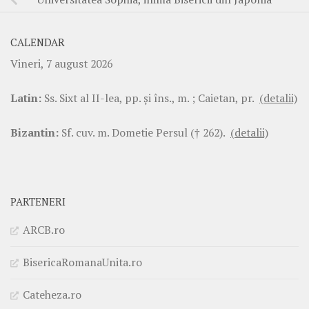
CALENDAR
Vineri, 7 august 2026
Latin:
Ss. Sixt al II-lea, pp. şi îns., m. ; Caietan, pr.
(detalii)
Bizantin:
Sf. cuv. m. Dometie Persul († 262).
(detalii)
PARTENERI
ARCB.ro
BisericaRomanaUnita.ro
Cateheza.ro