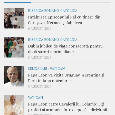
BISERICA ROMANO-CATOLICĂ
Întâlnirea Episcopului Pál cu tinerii din
Carașova, Nermed și Iabalcea
6 AUGUST 2026
BISERICA ROMANO-CATOLICĂ
Dublu jubileu de viață consacrată pentru
două surori morinelliane
5 AUGUST 2026
SEMNALĂRI
/
VATICAN
Papa Leon va vizita Uruguay, Argentina și
Peru în luna noiembrie
5 AUGUST 2026
VATICAN
Papa Leon către Cavalerii lui Columb: Fiți
profeți ai armoniei într-o epocă a diviziunii