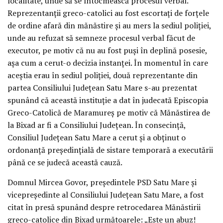
localitate, unde să se întocmească procesul verbal.
Reprezentanţii greco-catolici au fost escortaţi de forţele
de ordine afară din mănăstire şi au mers la sediul poliţiei,
unde au refuzat să semneze procesul verbal făcut de
executor, pe motiv că nu au fost puşi în deplină posesie,
aşa cum a cerut-o decizia instanţei. În momentul în care
aceştia erau în sediul poliţiei, două reprezentante din
partea Consiliului Judeţean Satu Mare s-au prezentat
spunând că această instituţie a dat în judecată Episcopia
Greco-Catolică de Maramureş pe motiv că Mănăstirea de
la Bixad ar fi a Consiliului Judeţean. În consecinţă,
Consiliul Judeţean Satu Mare a cerut şi a obţinut o
ordonanţă preşedinţială de sistare temporară a executării
până ce se judecă această cauză.
Domnul Mircea Govor, preşedintele PSD Satu Mare şi
vicepreşedinte al Consiliului Judeţean Satu Mare, a fost
citat în presă spunând despre retrocedarea Mănăstirii
greco-catolice din Bixad următoarele: „Este un abuz!