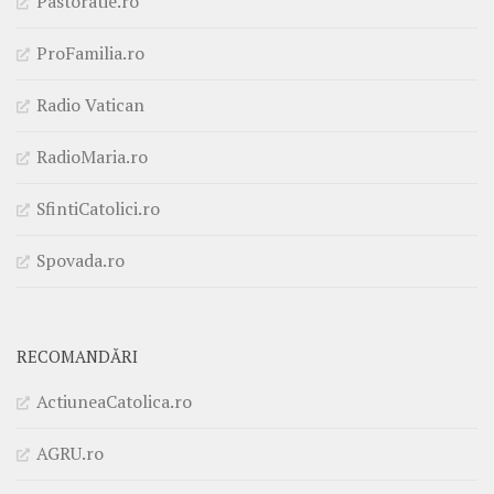
Pastoratie.ro
ProFamilia.ro
Radio Vatican
RadioMaria.ro
SfintiCatolici.ro
Spovada.ro
RECOMANDĂRI
ActiuneaCatolica.ro
AGRU.ro