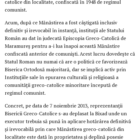
catolice din localitate, confiscată în 1948 de regimul
comunist.
Acum, după ce Mănăstirea a fost câştigată inclusiv
definitiv şi irevocabil în instanţă, instituţii ale Statului
Român au dat în judecată Episcopia Greco-Catolică de
Maramureş pentru a-i lua înapoi această Mănăstire
confiscată anterior de comunişti. Acest lucru dovedeşte că
Statul Roman nu numai că are o politică ce favorizează
Biserica Ortodoxă majoritară, dar se implică activ prin
Instituţiile sale în epurarea culturală şi religioasă a
comunităţii greco-catolice minoritare începută de
regimul comunist.
Concret, pe data de 7 noiembrie 2013, reprezentanţii
Bisericii Greco-Catolice s-au deplasat la Bixad unde un
executor trebuia să pună în aplicare hotărârea definitivă
şi irevocabilă prin care Mănăstirea greco-catolică din
localitate este dată în proprietatea şi deplină posesie