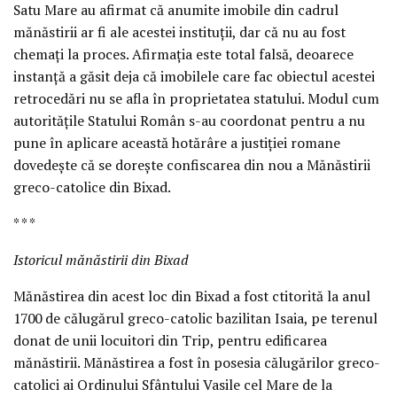
Satu Mare au afirmat că anumite imobile din cadrul
mănăstirii ar fi ale acestei instituţii, dar că nu au fost
chemaţi la proces. Afirmaţia este total falsă, deoarece
instanţă a găsit deja că imobilele care fac obiectul acestei
retrocedări nu se afla în proprietatea statului. Modul cum
autorităţile Statului Român s-au coordonat pentru a nu
pune în aplicare această hotărâre a justiţiei romane
dovedeşte că se doreşte confiscarea din nou a Mănăstirii
greco-catolice din Bixad.
* * *
Istoricul mănăstirii din Bixad
Mănăstirea din acest loc din Bixad a fost ctitorită la anul
1700 de călugărul greco-catolic bazilitan Isaia, pe terenul
donat de unii locuitori din Trip, pentru edificarea
mănăstirii. Mănăstirea a fost în posesia călugărilor greco-
catolici ai Ordinului Sfântului Vasile cel Mare de la