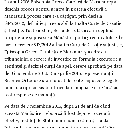
În anul 2006 Episcopia Greco-Catolică de Maramureş a
deschis proces pentru a intra în posesia efectivă a
Mănăstirii, proces care s-a câştigat, prin decizia
5847/2012, definitiv şi irevocabil la Înalta Curte de Casaţie
şi Justiţie. Toate instanţele au decis lăsarea în deplină
proprietate şi posesie a Mănăstirii părţii greco-catolice. În
baza deciziei 5847/2012 a Înaltei Curţi de Casaţie şi Justiţie,
Episcopia Greco-Catolică de Maramureş a adresat
tribunalului o cerere de investire cu formula executorie a
sentinţei şi deciziei curţii de apel, cerere aprobată pe data
de 05 noiembrie 2013. Din aprilie 2013, reprezentanţii
Bisericii Ortodoxe s-au folosit de toate mijloacele legale
pentru a opri această retrocedare, mijloace care însă au
fost respinse de instanţă.
Pe data de 7 noiembrie 2013, după 21 de ani de când
această Mănăstire trebuia să fi fost deja retrocedată
efectiv, Instituţiile Statului nu numai că nu şi-au dat
întregul concurs pentru a pune în aplicare o hotărâre