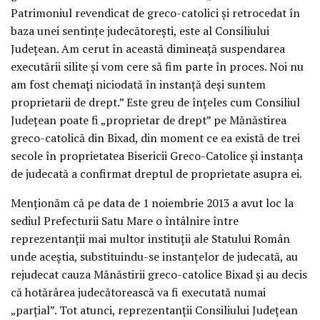
Patrimoniul revendicat de greco-catolici şi retrocedat în
baza unei sentinţe judecătoreşti, este al Consiliului
Judeţean. Am cerut în această dimineaţă suspendarea
executării silite şi vom cere să fim parte în proces. Noi nu
am fost chemaţi niciodată în instanţă deşi suntem
proprietarii de drept.” Este greu de înţeles cum Consiliul
Judeţean poate fi „proprietar de drept” pe Mănăstirea
greco-catolică din Bixad, din moment ce ea există de trei
secole în proprietatea Bisericii Greco-Catolice şi instanţa
de judecată a confirmat dreptul de proprietate asupra ei.
Menţionăm că pe data de 1 noiembrie 2013 a avut loc la
sediul Prefecturii Satu Mare o întâlnire între
reprezentanţii mai multor instituţii ale Statului Român
unde aceştia, substituindu-se instanţelor de judecată, au
rejudecat cauza Mănăstirii greco-catolice Bixad şi au decis
că hotărârea judecătorească va fi executată numai
„parţial”. Tot atunci, reprezentanţii Consiliului Judeţean