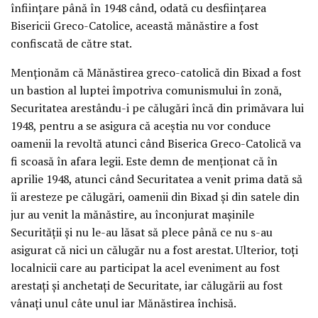
înfiinţare până în 1948 când, odată cu desfiinţarea
Bisericii Greco-Catolice, această mănăstire a fost
confiscată de către stat.
Menţionăm că Mănăstirea greco-catolică din Bixad a fost
un bastion al luptei împotriva comunismului în zonă,
Securitatea arestându-i pe călugări încă din primăvara lui
1948, pentru a se asigura că aceştia nu vor conduce
oamenii la revoltă atunci când Biserica Greco-Catolică va
fi scoasă în afara legii. Este demn de menţionat că în
aprilie 1948, atunci când Securitatea a venit prima dată să
îi aresteze pe călugări, oamenii din Bixad şi din satele din
jur au venit la mănăstire, au înconjurat maşinile
Securităţii şi nu le-au lăsat să plece până ce nu s-au
asigurat că nici un călugăr nu a fost arestat. Ulterior, toţi
localnicii care au participat la acel eveniment au fost
arestaţi şi anchetaţi de Securitate, iar călugării au fost
vânaţi unul câte unul iar Mănăstirea închisă.