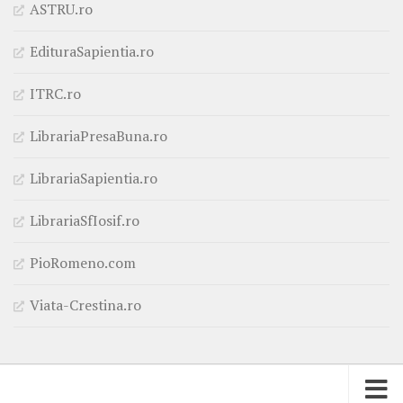
ASTRU.ro
EdituraSapientia.ro
ITRC.ro
LibrariaPresaBuna.ro
LibrariaSapientia.ro
LibrariaSfIosif.ro
PioRomeno.com
Viata-Crestina.ro