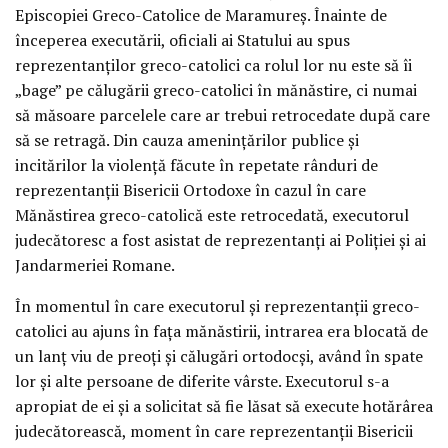
Episcopiei Greco-Catolice de Maramureş. Înainte de
începerea executării, oficiali ai Statului au spus
reprezentanţilor greco-catolici ca rolul lor nu este să îi
„bage” pe călugării greco-catolici în mănăstire, ci numai
să măsoare parcelele care ar trebui retrocedate după care
să se retragă. Din cauza ameninţărilor publice şi
incitărilor la violenţă făcute în repetate rânduri de
reprezentanţii Bisericii Ortodoxe în cazul în care
Mănăstirea greco-catolică este retrocedată, executorul
judecătoresc a fost asistat de reprezentanţi ai Poliţiei şi ai
Jandarmeriei Romane.
În momentul în care executorul şi reprezentanţii greco-
catolici au ajuns în faţa mănăstirii, intrarea era blocată de
un lanţ viu de preoţi şi călugări ortodocşi, având în spate
lor şi alte persoane de diferite vârste. Executorul s-a
apropiat de ei şi a solicitat să fie lăsat să execute hotărârea
judecătorească, moment în care reprezentanţii Bisericii