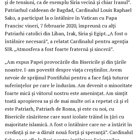
și de tensiuni, ca de exemplu Siria vecină și chiar Iranul”.
Patriarhul caldeean de Bagdad, Cardinalul Louis Raphael
Sako, a participat la o întâlnire în Vatican cu Papa
Francisc vineri, 7 februarie 2020, împreună cu alți
Patriarhi catolici din Liban, Irak, Siria și Egipt. „A fost o
întâlnire necesară”, a relatat Cardinalul pentru agenția
SIR. „Atmosfera a fost foarte fraternă și sinceră”.
„Am expus Papei provocările din Bisericile și din țările
noastre. I-am povestit despre viața creștinilor. Avem
nevoie de sprijinul Pontifului pentru a face față tuturor
suferințelor pe care le îndurăm. Am devenit o minoritate
foarte mică și viitorul nostru este amenințat. Am simțit
toată apropierea sa și de mai multe ori a repetat că și el
este Patriarh, Patriarh de Roma, și este cu noi, cu
Bisericile răsăritene care sunt izolate trăind în țări cu
majoritate islamică. A fost o întâlnire care ne-a întărit în
credință și ne-a dăruit nouă forță și speranță”. Cardinalul
Sako se va afla la Bari pentru întâlnirea Episcopilor