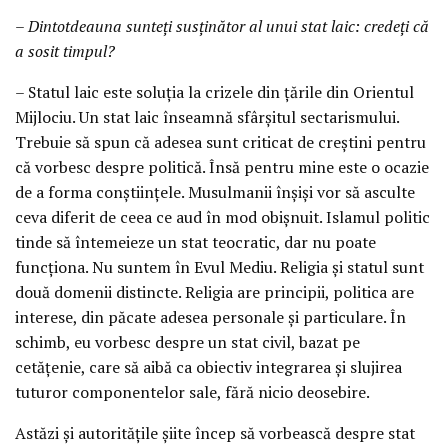
– Dintotdeauna sunteți susținător al unui stat laic: credeți că
a sosit timpul?
– Statul laic este soluția la crizele din țările din Orientul
Mijlociu. Un stat laic înseamnă sfârșitul sectarismului.
Trebuie să spun că adesea sunt criticat de creștini pentru
că vorbesc despre politică. Însă pentru mine este o ocazie
de a forma conștiințele. Musulmanii înșiși vor să asculte
ceva diferit de ceea ce aud în mod obișnuit. Islamul politic
tinde să întemeieze un stat teocratic, dar nu poate
funcționa. Nu suntem în Evul Mediu. Religia și statul sunt
două domenii distincte. Religia are principii, politica are
interese, din păcate adesea personale și particulare. În
schimb, eu vorbesc despre un stat civil, bazat pe
cetățenie, care să aibă ca obiectiv integrarea și slujirea
tuturor componentelor sale, fără nicio deosebire.
Astăzi și autoritățile șiite încep să vorbească despre stat