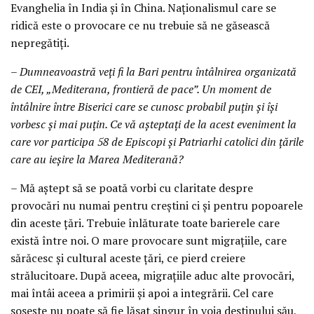
Evanghelia în India și în China. Naționalismul care se
ridică este o provocare ce nu trebuie să ne găsească
nepregătiți.
– Dumneavoastră veți fi la Bari pentru întâlnirea organizată
de CEI, „Mediterana, frontieră de pace”. Un moment de
întâlnire între Biserici care se cunosc probabil puțin și își
vorbesc și mai puțin. Ce vă așteptați de la acest eveniment la
care vor participa 58 de Episcopi și Patriarhi catolici din țările
care au ieșire la Marea Mediterană?
– Mă aștept să se poată vorbi cu claritate despre
provocări nu numai pentru creștini ci și pentru popoarele
din aceste țări. Trebuie înlăturate toate barierele care
există între noi. O mare provocare sunt migrațiile, care
sărăcesc și cultural aceste țări, ce pierd creiere
strălucitoare. După aceea, migrațiile aduc alte provocări,
mai întâi aceea a primirii și apoi a integrării. Cel care
sosește nu poate să fie lăsat singur în voia destinului său,