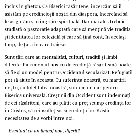
închis în ghetou. Ca Biserici răsăritene, încercăm să îi
asistăm pe credincioșii noștri din diaspora, încercând să
le asigurăm și o îngrijire spirituală. Dar mai ales trebuie
studiată o pastorație adaptată care să mențină vie tradiția
și identitatea lor eclezială și care să țină cont, în același
timp, de țara în care trăiesc.
Sunt țări care au mentalități, culturi, tradiții și limbi
diferite. Patrimoniul nostru de credință răsăriteană poate
să fie și un model pentru Occidentul secularizat. Refugiații
pot să ajute în aceasta. Cu suferința noastră, cu martirii
noștri, cu fidelitatea noastră, suntem un dar pentru
Biserica universală. Creștinii din Occident sunt îndemnați
de cei răsăriteni, care au plătit cu preț scump credința lor
în Cristos, să reînsuflețească credința lor. Există
necesitatea de a vorbi între noi.
– Eventual cu un limbaj nou, diferit?