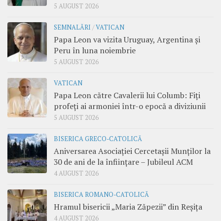
5 AUGUST 2026
SEMNALĂRI
/
VATICAN
Papa Leon va vizita Uruguay, Argentina și
Peru în luna noiembrie
5 AUGUST 2026
VATICAN
Papa Leon către Cavalerii lui Columb: Fiți
profeți ai armoniei într-o epocă a diviziunii
5 AUGUST 2026
BISERICA GRECO-CATOLICĂ
Aniversarea Asociației Cercetașii Munților la
30 de ani de la înființare – Jubileul ACM
4 AUGUST 2026
BISERICA ROMANO-CATOLICĂ
Hramul bisericii „Maria Zăpezii” din Reșița
4 AUGUST 2026