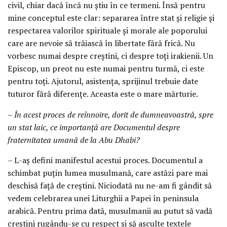
civil, chiar dacă încă nu știu în ce termeni. Însă pentru
mine conceptul este clar: separarea între stat și religie și
respectarea valorilor spirituale și morale ale poporului
care are nevoie să trăiască în libertate fără frică. Nu
vorbesc numai despre creștini, ci despre toți irakienii. Un
Episcop, un preot nu este numai pentru turmă, ci este
pentru toți. Ajutorul, asistența, sprijinul trebuie date
tuturor fără diferențe. Aceasta este o mare mărturie.
– În acest proces de reînnoire, dorit de dumneavoastră, spre
un stat laic, ce importanță are Documentul despre
fraternitatea umană de la Abu Dhabi?
– L-aș defini manifestul acestui proces. Documentul a
schimbat puțin lumea musulmană, care astăzi pare mai
deschisă față de creștini. Niciodată nu ne-am fi gândit să
vedem celebrarea unei Liturghii a Papei în peninsula
arabică. Pentru prima dată, musulmanii au putut să vadă
creștini rugându-se cu respect și să asculte textele