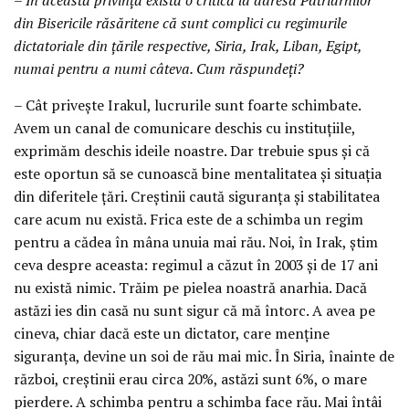
din Bisericile răsăritene că sunt complici cu regimurile
dictatoriale din țările respective, Siria, Irak, Liban, Egipt,
numai pentru a numi câteva. Cum răspundeți?
– Cât privește Irakul, lucrurile sunt foarte schimbate.
Avem un canal de comunicare deschis cu instituțiile,
exprimăm deschis ideile noastre. Dar trebuie spus și că
este oportun să se cunoască bine mentalitatea și situația
din diferitele țări. Creștinii caută siguranța și stabilitatea
care acum nu există. Frica este de a schimba un regim
pentru a cădea în mâna unuia mai rău. Noi, în Irak, știm
ceva despre aceasta: regimul a căzut în 2003 și de 17 ani
nu există nimic. Trăim pe pielea noastră anarhia. Dacă
astăzi ies din casă nu sunt sigur că mă întorc. A avea pe
cineva, chiar dacă este un dictator, care menține
siguranța, devine un soi de rău mai mic. În Siria, înainte de
război, creștinii erau circa 20%, astăzi sunt 6%, o mare
pierdere. A schimba pentru a schimba face rău. Mai întâi