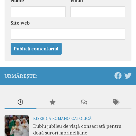
Nume
*
Email
*
Site web
URMĂREȘTE:
BISERICA ROMANO-CATOLICĂ
Dublu jubileu de viață consacrată pentru
două surori morinelliane