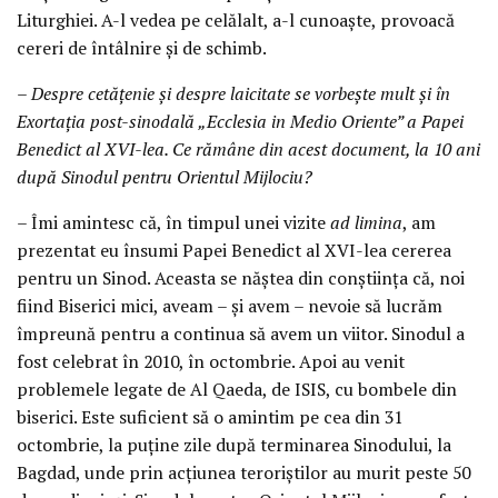
Liturghiei. A-l vedea pe celălalt, a-l cunoaște, provoacă
cereri de întâlnire și de schimb.
– Despre cetățenie și despre laicitate se vorbește mult și în
Exortația post-sinodală „Ecclesia in Medio Oriente” a Papei
Benedict al XVI-lea. Ce rămâne din acest document, la 10 ani
după Sinodul pentru Orientul Mijlociu?
– Îmi amintesc că, în timpul unei vizite
ad limina
, am
prezentat eu însumi Papei Benedict al XVI-lea cererea
pentru un Sinod. Aceasta se năștea din conștiința că, noi
fiind Biserici mici, aveam – și avem – nevoie să lucrăm
împreună pentru a continua să avem un viitor. Sinodul a
fost celebrat în 2010, în octombrie. Apoi au venit
problemele legate de Al Qaeda, de ISIS, cu bombele din
biserici. Este suficient să o amintim pe cea din 31
octombrie, la puține zile după terminarea Sinodului, la
Bagdad, unde prin acțiunea teroriștilor au murit peste 50