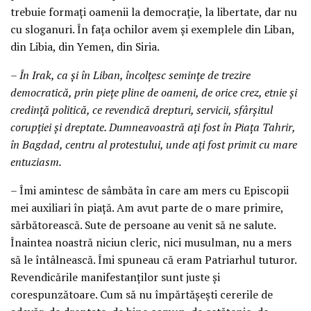
trebuie formați oamenii la democrație, la libertate, dar nu
cu sloganuri. În fața ochilor avem și exemplele din Liban,
din Libia, din Yemen, din Siria.
– În Irak, ca și în Liban, încolțesc semințe de trezire
democratică, prin piețe pline de oameni, de orice crez, etnie și
credință politică, ce revendică drepturi, servicii, sfârșitul
corupției și dreptate. Dumneavoastră ați fost în Piața Tahrir,
în Bagdad, centru al protestului, unde ați fost primit cu mare
entuziasm.
– Îmi amintesc de sâmbăta în care am mers cu Episcopii
mei auxiliari în piață. Am avut parte de o mare primire,
sărbătorească. Sute de persoane au venit să ne salute.
Înaintea noastră niciun cleric, nici musulman, nu a mers
să le întâlnească. Îmi spuneau că eram Patriarhul tuturor.
Revendicările manifestanților sunt juste și
corespunzătoare. Cum să nu împărtășești cererile de