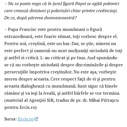
– Nu se poate nega că în jurul figurii Papei se agită polemici
care creează diviziuni și polarizări chiar printre credincioși.
De ce, după părerea dumneavoastră?
– Papa Francisc este pentru musulmani o figură
extraordinară, este foarte stimat, toți vorbesc despre el.
Pentru noi, creștinii, este un har. Dar, se știe, nimeni nu
este perfect și oamenii nu sunt mulțumiți niciodată de toți
și astfel ei critică. L-au criticat și pe Isus. Aud spunându-
se că nu vorbește niciodată despre discriminările și despre
persecuțiile împotriva creștinilor. Nu este așa, vorbește
mereu despre aceasta. Cere respect față de ei și pentru
aceasta dialoghează cu musulmanii. Sunt sigur că binele
rămâne și va ieși la iveală, și astfel bârfele se vor termina.
(material al Agenției SIR, tradus de pr. dr. Mihai Pătrașcu
pentru Ercis.ro)
Sursa:
Ercis.ro