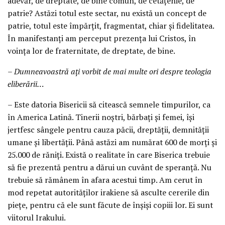
adevăr, de dreptate, de bine comun, de cetățenie, de
patrie? Astăzi totul este sectar, nu există un concept de
patrie, totul este împărțit, fragmentat, chiar și fidelitatea.
În manifestanți am perceput prezența lui Cristos, în
voința lor de fraternitate, de dreptate, de bine.
– Dumneavoastră ați vorbit de mai multe ori despre teologia
eliberării…
– Este datoria Bisericii să citească semnele timpurilor, ca
în America Latină. Tinerii noștri, bărbați și femei, își
jertfesc sângele pentru cauza păcii, dreptății, demnității
umane și libertății. Până astăzi am numărat 600 de morți și
25.000 de răniți. Există o realitate în care Biserica trebuie
să fie prezentă pentru a dărui un cuvânt de speranță. Nu
trebuie să rămânem în afara acestui timp. Am cerut în
mod repetat autorităților irakiene să asculte cererile din
piețe, pentru că ele sunt făcute de înșiși copiii lor. Ei sunt
viitorul Irakului.