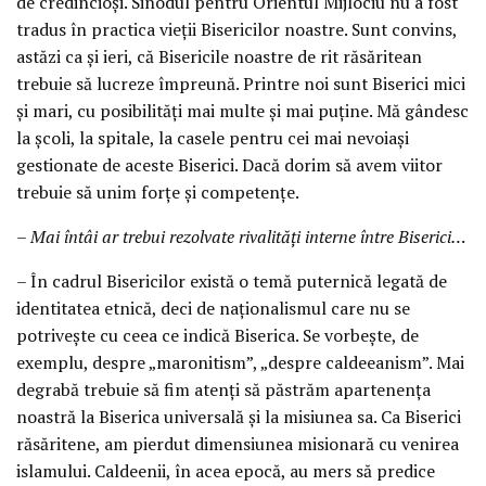
de credincioși. Sinodul pentru Orientul Mijlociu nu a fost
tradus în practica vieții Bisericilor noastre. Sunt convins,
astăzi ca și ieri, că Bisericile noastre de rit răsăritean
trebuie să lucreze împreună. Printre noi sunt Biserici mici
și mari, cu posibilități mai multe și mai puține. Mă gândesc
la școli, la spitale, la casele pentru cei mai nevoiași
gestionate de aceste Biserici. Dacă dorim să avem viitor
trebuie să unim forțe și competențe.
– Mai întâi ar trebui rezolvate rivalități interne între Biserici…
– În cadrul Bisericilor există o temă puternică legată de
identitatea etnică, deci de naționalismul care nu se
potrivește cu ceea ce indică Biserica. Se vorbește, de
exemplu, despre „maronitism”, „despre caldeeanism”. Mai
degrabă trebuie să fim atenți să păstrăm apartenența
noastră la Biserica universală și la misiunea sa. Ca Biserici
răsăritene, am pierdut dimensiunea misionară cu venirea
islamului. Caldeenii, în acea epocă, au mers să predice