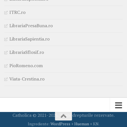
ITRC.ro
LibrariaPresaBuna.ro
LibrariaSapientia.ro
LibrariaSfIosif.ro
PioRomeno.com
Viata-Crestina.ro
Catholica © 2021-2026. Toate drepturile rezervate.
Ingrediente:
WordPress
+
Hueman
+ KN.