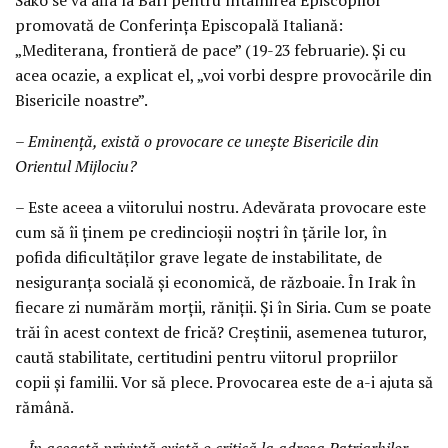
promovată de Conferința Episcopală Italiană:
„Mediterana, frontieră de pace” (19-23 februarie). Și cu
acea ocazie, a explicat el, „voi vorbi despre provocările din
Bisericile noastre”.
– Eminență, există o provocare ce unește Bisericile din
Orientul Mijlociu?
– Este aceea a viitorului nostru. Adevărata provocare este
cum să îi ținem pe credincioșii noștri în țările lor, în
pofida dificultăților grave legate de instabilitate, de
nesiguranța socială și economică, de războaie. În Irak în
fiecare zi numărăm morții, răniții. Și în Siria. Cum se poate
trăi în acest context de frică? Creștinii, asemenea tuturor,
caută stabilitate, certitudini pentru viitorul propriilor
copii și familii. Vor să plece. Provocarea este de a-i ajuta să
rămână.
– În această privință există o critică la adresa Patriarhilor