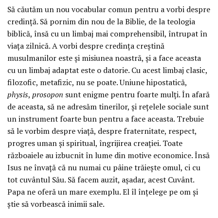
Să căutăm un nou vocabular comun pentru a vorbi despre
credință. Să pornim din nou de la Biblie, de la teologia
biblică, însă cu un limbaj mai comprehensibil, întrupat în
viața zilnică. A vorbi despre credința creștină
musulmanilor este și misiunea noastră, și a face aceasta
cu un limbaj adaptat este o datorie. Cu acest limbaj clasic,
filozofic, metafizic, nu se poate. Uniune hipostatică,
physis
,
prosopon
sunt enigme pentru foarte mulți. În afară
de aceasta, să ne adresăm tinerilor, și rețelele sociale sunt
un instrument foarte bun pentru a face aceasta. Trebuie
să le vorbim despre viață, despre fraternitate, respect,
progres uman și spiritual, îngrijirea creației. Toate
războaiele au izbucnit în lume din motive economice. Însă
Isus ne învață că nu numai cu pâine trăiește omul, ci cu
tot cuvântul Său. Să facem auzit, așadar, acest Cuvânt.
Papa ne oferă un mare exemplu. El îl înțelege pe om și
știe să vorbească inimii sale.