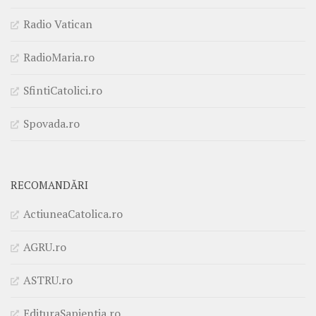
Radio Vatican
RadioMaria.ro
SfintiCatolici.ro
Spovada.ro
RECOMANDĂRI
ActiuneaCatolica.ro
AGRU.ro
ASTRU.ro
EdituraSapientia.ro