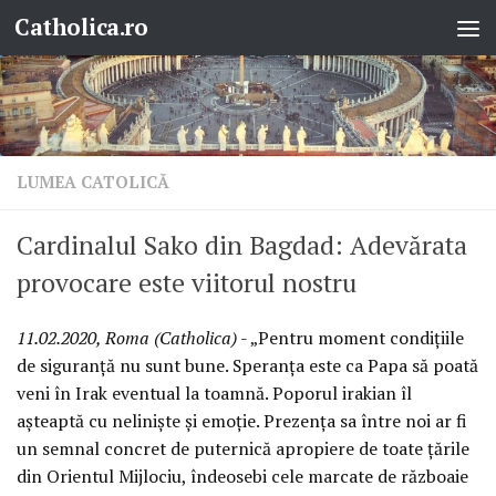
Catholica.ro
Skip to content
LUMEA CATOLICĂ
Cardinalul Sako din Bagdad: Adevărata
provocare este viitorul nostru
11.02.2020, Roma (Catholica)
- „Pentru moment condițiile
de siguranță nu sunt bune. Speranța este ca Papa să poată
veni în Irak eventual la toamnă. Poporul irakian îl
așteaptă cu neliniște și emoție. Prezența sa între noi ar fi
un semnal concret de puternică apropiere de toate țările
din Orientul Mijlociu, îndeosebi cele marcate de războaie