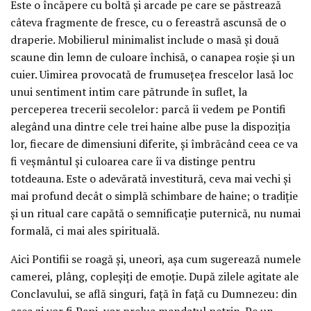
Este o încăpere cu boltă și arcade pe care se păstrează
câteva fragmente de fresce, cu o fereastră ascunsă de o
draperie. Mobilierul minimalist include o masă și două
scaune din lemn de culoare închisă, o canapea roșie și un
cuier. Uimirea provocată de frumusețea frescelor lasă loc
unui sentiment intim care pătrunde în suflet, la
perceperea trecerii secolelor: parcă îi vedem pe Pontifi
alegând una dintre cele trei haine albe puse la dispoziția
lor, fiecare de dimensiuni diferite, și îmbrăcând ceea ce va
fi veșmântul și culoarea care îi va distinge pentru
totdeauna. Este o adevărată investitură, ceva mai vechi și
mai profund decât o simplă schimbare de haine; o tradiție
și un ritual care capătă o semnificație puternică, nu numai
formală, ci mai ales spirituală.
Aici Pontifii se roagă și, uneori, așa cum sugerează numele
camerei, plâng, copleșiți de emoție. După zilele agitate ale
Conclavului, se află singuri, față în față cu Dumnezeu: din
acea zi vor fi Papi, vor prelua mandatul petrin. Pe un