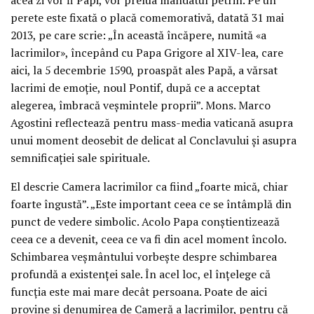
perete este fixată o placă comemorativă, datată 31 mai
2013, pe care scrie: „În această încăpere, numită «a
lacrimilor», începând cu Papa Grigore al XIV-lea, care
aici, la 5 decembrie 1590, proaspăt ales Papă, a vărsat
lacrimi de emoție, noul Pontif, după ce a acceptat
alegerea, îmbracă veșmintele proprii”. Mons. Marco
Agostini reflectează pentru mass-media vaticană asupra
unui moment deosebit de delicat al Conclavului și asupra
semnificației sale spirituale.
El descrie Camera lacrimilor ca fiind „foarte mică, chiar
foarte îngustă”. „Este important ceea ce se întâmplă din
punct de vedere simbolic. Acolo Papa conștientizează
ceea ce a devenit, ceea ce va fi din acel moment încolo.
Schimbarea veșmântului vorbește despre schimbarea
profundă a existenței sale. În acel loc, el înțelege că
funcția este mai mare decât persoana. Poate de aici
provine și denumirea de Cameră a lacrimilor, pentru că