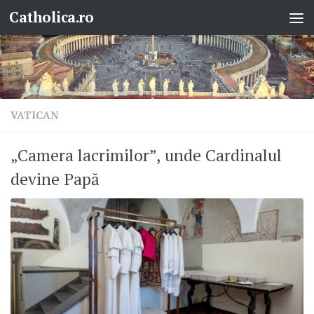
Catholica.ro
Skip to content
VATICAN
„Camera lacrimilor”, unde Cardinalul
devine Papă