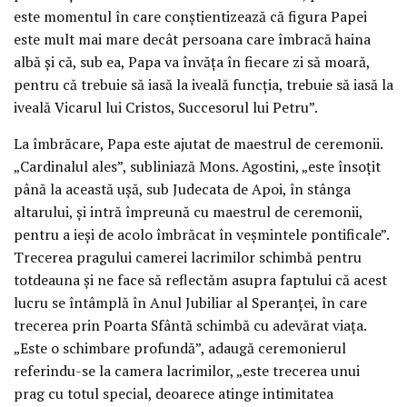
este momentul în care conștientizează că figura Papei
este mult mai mare decât persoana care îmbracă haina
albă și că, sub ea, Papa va învăța în fiecare zi să moară,
pentru că trebuie să iasă la iveală funcția, trebuie să iasă la
iveală Vicarul lui Cristos, Succesorul lui Petru”.
La îmbrăcare, Papa este ajutat de maestrul de ceremonii.
„Cardinalul ales”, subliniază Mons. Agostini, „este însoțit
până la această ușă, sub Judecata de Apoi, în stânga
altarului, și intră împreună cu maestrul de ceremonii,
pentru a ieși de acolo îmbrăcat în veșmintele pontificale”.
Trecerea pragului camerei lacrimilor schimbă pentru
totdeauna și ne face să reflectăm asupra faptului că acest
lucru se întâmplă în Anul Jubiliar al Speranței, în care
trecerea prin Poarta Sfântă schimbă cu adevărat viața.
„Este o schimbare profundă”, adaugă ceremonierul
referindu-se la camera lacrimilor, „este trecerea unui
prag cu totul special, deoarece atinge intimitatea