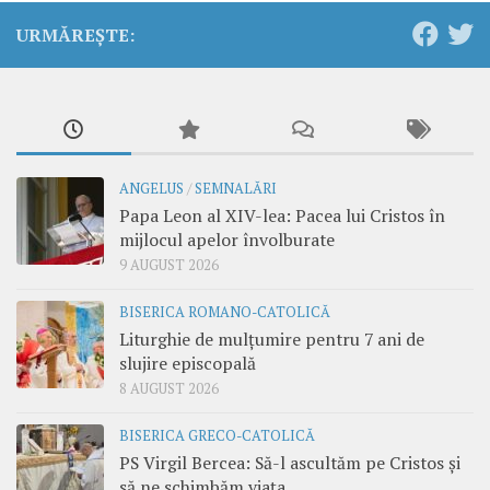
URMĂREȘTE:
ANGELUS
/
SEMNALĂRI
Papa Leon al XIV-lea: Pacea lui Cristos în
mijlocul apelor învolburate
9 AUGUST 2026
BISERICA ROMANO-CATOLICĂ
Liturghie de mulțumire pentru 7 ani de
slujire episcopală
8 AUGUST 2026
BISERICA GRECO-CATOLICĂ
PS Virgil Bercea: Să-l ascultăm pe Cristos și
să ne schimbăm viața