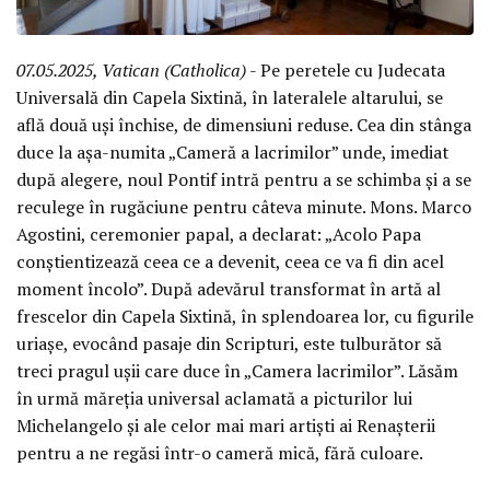
07.05.2025, Vatican (Catholica)
- Pe peretele cu Judecata
Universală din Capela Sixtină, în lateralele altarului, se
află două uși închise, de dimensiuni reduse. Cea din stânga
duce la așa-numita „Cameră a lacrimilor” unde, imediat
după alegere, noul Pontif intră pentru a se schimba și a se
reculege în rugăciune pentru câteva minute. Mons. Marco
Agostini, ceremonier papal, a declarat: „Acolo Papa
conștientizează ceea ce a devenit, ceea ce va fi din acel
moment încolo”. După adevărul transformat în artă al
frescelor din Capela Sixtină, în splendoarea lor, cu figurile
uriașe, evocând pasaje din Scripturi, este tulburător să
treci pragul ușii care duce în „Camera lacrimilor”. Lăsăm
în urmă măreția universal aclamată a picturilor lui
Michelangelo și ale celor mai mari artiști ai Renașterii
pentru a ne regăsi într-o cameră mică, fără culoare.