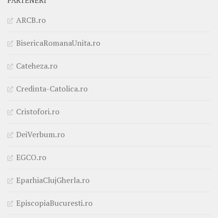
PARTENERI
ARCB.ro
BisericaRomanaUnita.ro
Cateheza.ro
Credinta-Catolica.ro
Cristofori.ro
DeiVerbum.ro
EGCO.ro
EparhiaClujGherla.ro
EpiscopiaBucuresti.ro