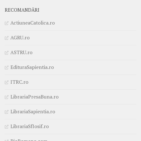
RECOMANDĂRI
ActiuneaCatolica.ro
AGRU.ro
ASTRU.ro
EdituraSapientia.ro
ITRC.ro
LibrariaPresaBuna.ro
LibrariaSapientia.ro
LibrariaSfIosif.ro