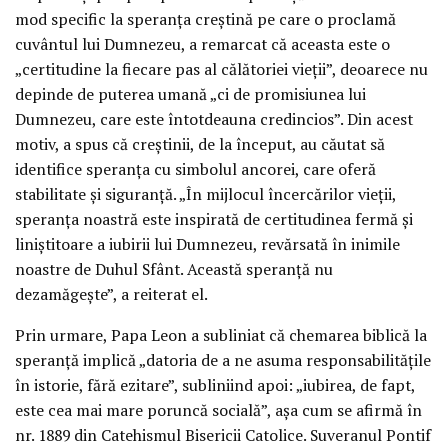
mod specific la speranța creștină pe care o proclamă
cuvântul lui Dumnezeu, a remarcat că aceasta este o
„certitudine la fiecare pas al călătoriei vieții”, deoarece nu
depinde de puterea umană „ci de promisiunea lui
Dumnezeu, care este întotdeauna credincios”. Din acest
motiv, a spus că creștinii, de la început, au căutat să
identifice speranța cu simbolul ancorei, care oferă
stabilitate și siguranță. „În mijlocul încercărilor vieții,
speranța noastră este inspirată de certitudinea fermă și
liniștitoare a iubirii lui Dumnezeu, revărsată în inimile
noastre de Duhul Sfânt. Această speranță nu
dezamăgește”, a reiterat el.
Prin urmare, Papa Leon a subliniat că chemarea biblică la
speranță implică „datoria de a ne asuma responsabilitățile
în istorie, fără ezitare”, subliniind apoi: „iubirea, de fapt,
este cea mai mare poruncă socială”, așa cum se afirmă în
nr. 1889 din Catehismul Bisericii Catolice. Suveranul Pontif