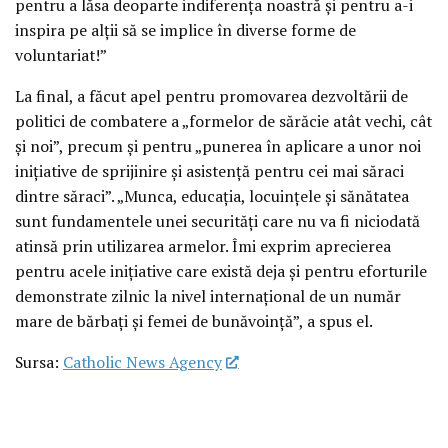
pentru a lăsa deoparte indiferența noastră și pentru a-i
inspira pe alții să se implice în diverse forme de
voluntariat!”
La final, a făcut apel pentru promovarea dezvoltării de
politici de combatere a „formelor de sărăcie atât vechi, cât
și noi”, precum și pentru „punerea în aplicare a unor noi
inițiative de sprijinire și asistență pentru cei mai săraci
dintre săraci”. „Munca, educația, locuințele și sănătatea
sunt fundamentele unei securități care nu va fi niciodată
atinsă prin utilizarea armelor. Îmi exprim aprecierea
pentru acele inițiative care există deja și pentru eforturile
demonstrate zilnic la nivel internațional de un număr
mare de bărbați și femei de bunăvoință”, a spus el.
Sursa:
Catholic News Agency