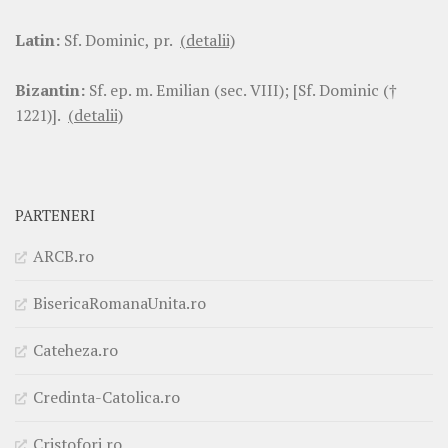
Latin:
Sf. Dominic, pr.
(detalii)
Bizantin:
Sf. ep. m. Emilian (sec. VIII); [Sf. Dominic (†
1221)].
(detalii)
PARTENERI
ARCB.ro
BisericaRomanaUnita.ro
Cateheza.ro
Credinta-Catolica.ro
Cristofori.ro