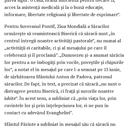
acces la asistență medicală și la o bună educație,
informare, libertate religioasă și libertate de exprimare”.
Pentru Suveranul Pontif, Ziua Mondială a Săracilor
urmărește să reamintească Bisericii că săracii sunt „în
centrul întregii noastre activități pastorale”, nu numai al
„activității ei caritabile, ci și al mesajului pe care îl
celebrează și îl proclamă”. „Dumnezeu și-a asumat sărăcia
lor pentru a ne îmbogăți prin vocile, poveștile și chipurile
lor”, a notat el în mesajul pe care l-a semnat pe 13 iunie,
de sărbătoarea Sfântului Anton de Padova, patronul
săracilor. De fapt, în text, a precizat că săracii „nu sunt o
distragere pentru Biserică, ci frații și surorile noastre
iubite”. În acest sens, a subliniat că „prin viața lor, prin
cuvintele lor și prin înțelepciunea lor, ei ne pun în
contact cu adevărul Evangheliei”.
Sfântul Părinte a subliniat în mesajul său că săracii nu