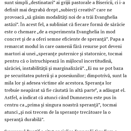
sunt simpli „destinatari” ai grijii pastorale a Bisericii, ci i-a
definit mai degrabă drept „subiecți creativi” care ne
provoacă „să găsim modalități noi de a trăi Evanghelia
astăzi”. În acest fel, a subliniat că fiecare formă de sărăcie
este o chemare „de a experimenta Evanghelia în mod
concret și de a oferi semne eficiente de speranță”. Papa a
remarcat modul în care oamenii fără resurse pot deveni
martori ai unei „speranțe puternice și statornice, tocmai
pentru că o întruchipează în mijlocul incertitudinii,
sărăciei, instabilității și marginalizării”. „Ei nu se pot baza
pe securitatea puterii și a posesiunilor; dimpotrivă, sunt la
mila lor și adesea victime ale acestora. Speranța lor
trebuie neapărat să fie căutată în altă parte”, a adăugat el.
Astfel, a indicat că atunci când Dumnezeu este pus în
centru ca „prima și singura noastră speranță”, tocmai
atunci „și noi trecem de la speranțe trecătoare la o
speranță durabilă”.