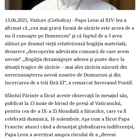
13.06.2025, Vatican (Catholica)
- Papa Leon al XIV-lea a
afirmat că „cea mai gravă formă de sărăcie este aceea de a
nu îl cunoaște pe Dumnezeu” și că faptul de a-l avea
alături pe drumul vieții relativizează bogăția materială,
deoarece „descoperim adevărata comoară de care avem
nevoie”. „Bogăția dezamăgește adesea și poate duce la
situații tragice de sărăcie – mai ales sărăcia născută din
nerecunoașterea nevoii noastre de Dumnezeu și din
încercarea de a trăi fără El”, a remarcat Suveranul Pontif.
Sfântul Părinte a făcut aceste observații în mesajul său,
publicat la 13 iunie de biroul de presă al Vaticanului,
pentru cea de-a IX-a Zi Mondială a Săracilor, care va fi
celebrată duminică, 16 noiembrie. Așa cum a făcut Papa
Francisc atunci când a denunțat globalizarea indiferenței,
Papa Leon a avertizat asupra riscului de a „deveni