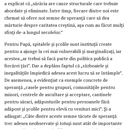
a explicat că „sărăcia are cauze structurale care trebuie
abordate și eliminate. Între timp, fiecare dintre noi este
chemat să ofere noi semne de speranță care să dea
mărturie despre caritatea creștină, așa cum au făcut mulți
sfinți de-a lungul secolelor.”
Pentru Papă, spitalele și școlile sunt instituții create
pentru a ajunge la cei mai vulnerabili și marginalizați, iar
acestea „ar trebui să facă parte din politica publică a
fiecărei țări”. Dar a deplâns faptul că „războaiele și
inegalitățile împiedică adesea acest lucru să se întâmple”.
De asemenea, a evidențiat ca exemple concrete de
speranță „casele pentru grupuri, comunitățile pentru
minori, centrele de ascultare și acceptare, cantinele
pentru săraci, adăposturile pentru persoanele fără
adăpost și școlile pentru elevii cu venituri mici”. Și a
adăugat: „Câte dintre aceste semne tăcute de speranță
trec adesea neobservate și totuși sunt atât de importante