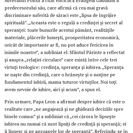
Suveranul Pontif a citat enciclica Evangelii Gaudium a
predecesorului său, care afirmă că cea mai gravă
discriminare suferită de săraci este „lipsa de îngrijire
spirituală”. „Aceasta este o regulă a credinței și secret al
speranței: toate bunurile acestui pământ, realitățile
materiale, plăcerile lumești, prosperitatea economică,
oricât de importante ar fi, nu pot aduce fericirea în
inimile noastre”, a subliniat el. Sfântul Părinte a reflectat
și asupra „relației circulare” care există între cele trei
virtuți teologice: credința, speranța și iubirea. „Speranța
se naște din credință, care o hrănește și o susține pe
fundamentul iubirii, mama tuturor virtuților. Noi toți
avem nevoie de iubire, aici și acum”, a spus el.
Prin urmare, Papa Leon a afirmat despre iubire că este o
realitate care „ne angajează și ne ghidează deciziile spre
binele comun” și a subliniat că „cei cărora le lipsește
iubirea nu numai că sunt lipsiți de credință și speranță; ei
îi lipsesc și pe aproapele lor de speranță”. Referindu-se în