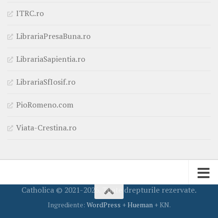
ITRC.ro
LibrariaPresaBuna.ro
LibrariaSapientia.ro
LibrariaSfIosif.ro
PioRomeno.com
Viata-Crestina.ro
Catholica © 2021-2026. Toate drepturile rezervate.
Ingrediente:
WordPress
+
Hueman
+ KN.