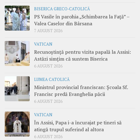
BISERICA GRECO-CATOLICĂ
PS Vasile în parohia „Schimbarea la Față” –
Valea Caselor din Bârsana
7 AUGUST 2026
VATICAN
Recunoștință pentru vizita papală la Assisi:
Astăzi simțim că suntem Biserica
6 AUGUST 2026
LUMEA CATOLICĂ
Ministrul provincial franciscan: Școala Sf.
Francisc predă Evanghelia păcii
6 AUGUST 2026
VATICAN
În Assisi, Papa i-a încurajat pe tineri să
atingă trupul suferind al altora
6 AUGUST 2026