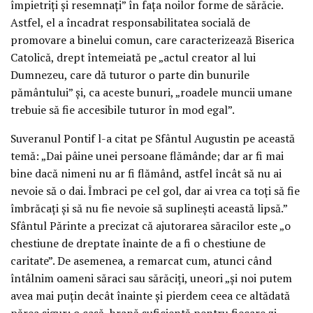
împietriți și resemnați” în fața noilor forme de sărăcie.
Astfel, el a încadrat responsabilitatea socială de
promovare a binelui comun, care caracterizează Biserica
Catolică, drept întemeiată pe „actul creator al lui
Dumnezeu, care dă tuturor o parte din bunurile
pământului” și, ca aceste bunuri, „roadele muncii umane
trebuie să fie accesibile tuturor în mod egal”.
Suveranul Pontif l-a citat pe Sfântul Augustin pe această
temă: „Dai pâine unei persoane flămânde; dar ar fi mai
bine dacă nimeni nu ar fi flămând, astfel încât să nu ai
nevoie să o dai. Îmbraci pe cel gol, dar ai vrea ca toți să fie
îmbrăcați și să nu fie nevoie să suplinești această lipsă.”
Sfântul Părinte a precizat că ajutorarea săracilor este „o
chestiune de dreptate înainte de a fi o chestiune de
caritate”. De asemenea, a remarcat cum, atunci când
întâlnim oameni săraci sau sărăciți, uneori „și noi putem
avea mai puțin decât înainte și pierdem ceea ce altădată
părea sigur: o casă, hrană suficientă pentru fiecare zi,